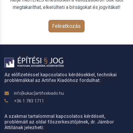
megtakaríthat, elkerülheti a bírságokat és jogvitákat!
Feliratkozás
Az előfizetéssel kapcsolatos kérdésekkel, technikai
problémákkal az Artifex Kiadóhoz fordulhat:
info[kukac]artifexkiado.hu
+36 1 783 1711
A szakmai tartalommal kapcsolatos kérdéseit,
problémáit az oldal főszerkesztőjének, dr. Jámbor
Attilának jelezheti: