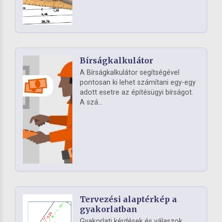
Bírságkalkulátor
A Bírságkalkulátor segítségével
pontosan ki lehet számítani egy-egy
adott esetre az építésügyi bírságot.
A szá...
Tervezési alaptérkép a
gyakorlatban
Gyakorlati kérdések és válaszok,