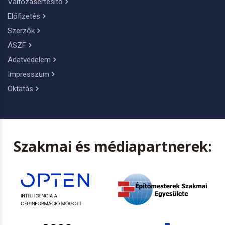
Változásértesítő
Előfizetés
Szerzők
ÁSZF
Adatvédelem
Impresszum
Oktatás
Szakmai és médiapartnerek: