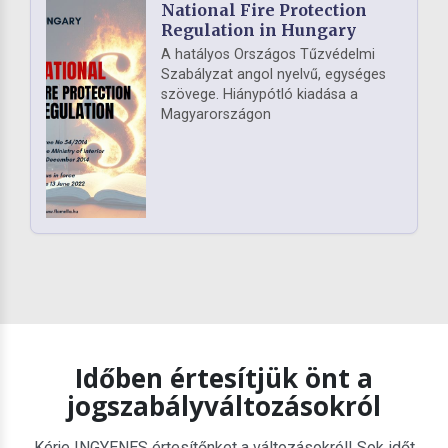
National Fire Protection
Regulation in Hungary
A hatályos Országos Tűzvédelmi
Szabályzat angol nyelvű, egységes
szövege. Hiánypótló kiadása a
Magyarországon
Időben értesítjük önt a
jogszabályváltozásokról
Kérje INGYENES értesítőnket a változásokról! Sok időt