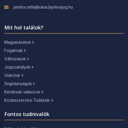
jambor.attila[kukac]epitesijog.hu
Mit hol találok?
Magyarázatok
Fogalmak
Változások
Jogszabályok
Videótár
Segédanyagok
Kérdések-válaszok
Közbeszerzési Tudástár
Fontos tudnivalók