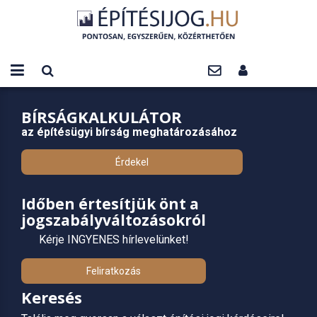
BÍRSÁGKALKULÁTOR
az építésügyi bírság meghatározásához
Érdekel
Időben értesítjük önt a
jogszabályváltozásokról
Kérje INGYENES hírlevelünket!
Feliratkozás
Keresés