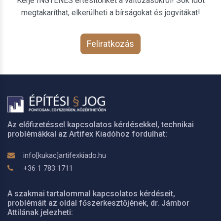
Kérje INGYENES értesítőnket a változásokról! Sok időt
megtakaríthat, elkerülheti a bírságokat és jogvitákat!
Feliratkozás
Az előfizetéssel kapcsolatos kérdésekkel, technikai
problémákkal az Artifex Kiadóhoz fordulhat:
info[kukac]artifexkiado.hu
+36 1 783 1711
A szakmai tartalommal kapcsolatos kérdéseit,
problémáit az oldal főszerkesztőjének, dr. Jámbor
Attilának jelezheti: