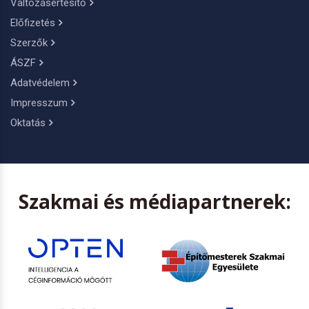
Változásértesítő
Előfizetés
Szerzők
ÁSZF
Adatvédelem
Impresszum
Oktatás
Szakmai és médiapartnerek: