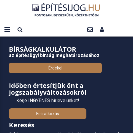
BÍRSÁGKALKULÁTOR
az építésügyi bírság meghatározásához
Érdekel
Időben értesítjük önt a
jogszabályváltozásokról
Kérje INGYENES hírlevelünket!
Feliratkozás
Keresés