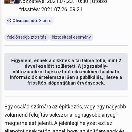
Közzétéve: 2021.07.23. 10:30 | Utolsó
frissítés: 2021.07.26. 09:21
Olvasási idő:
3 perc
felelősségbiztosítás
biztosítási esemény
Figyelem, ennek a cikknek a tartalma több, mint 2
évvel ezelőtt született. A jogszabály-
változásokról tájékoztató cikkeinkben található
információk értelemszerűen a publikálás, illetve a
frissítés időpontjában érvényesek.
Egy család számára az építkezés, vagy egy nagyobb
volumenű felújítás sokszor a legnagyobb anyagi
megterhelést jelenti. A jelenlegi helyzet ezt az
állapotot csak tetőzi azzal, hogy az építőanyagok és