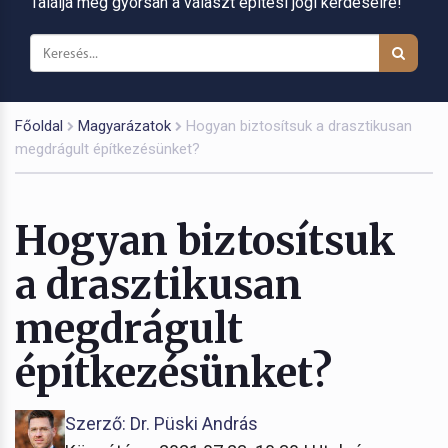
Találja meg gyorsan a választ építési jogi kérdéseire!
Főoldal
Magyarázatok
Hogyan biztosítsuk a drasztikusan
megdrágult építkezésünket?
Hogyan biztosítsuk
a drasztikusan
megdrágult
építkezésünket?
Szerző: Dr. Püski András