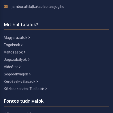
jambor.attila[kukac]epitesijog.hu
Mit hol találok?
Magyarázatok
Fogalmak
Változások
Jogszabályok
Videótár
Segédanyagok
Kérdések-válaszok
Közbeszerzési Tudástár
Fontos tudnivalók