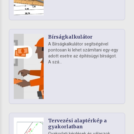
Bírságkalkulátor
A Bírságkalkulátor segítségével
pontosan ki lehet számítani egy-egy
adott esetre az építésügyi bírságot.
A szá...
Tervezési alaptérkép a
gyakorlatban
Gyakorlati kérdések és válaszok,