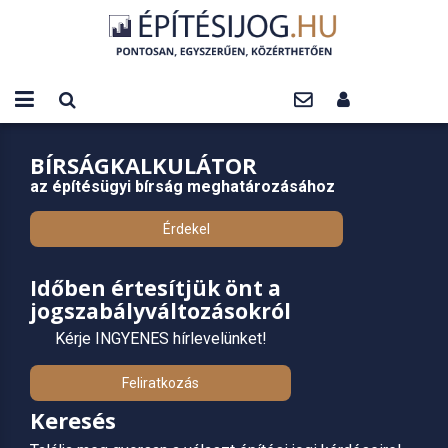
BÍRSÁGKALKULÁTOR
az építésügyi bírság meghatározásához
Érdekel
Időben értesítjük önt a
jogszabályváltozásokról
Kérje INGYENES hírlevelünket!
Feliratkozás
Keresés