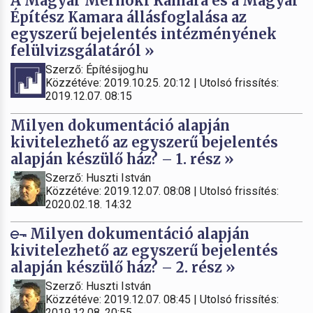
A Magyar Mérnöki Kamara és a Magyar
Építész Kamara állásfoglalása az
egyszerű bejelentés intézményének
felülvizsgálatáról »
Szerző: Építésijog.hu
Közzétéve: 2019.10.25. 20:12 | Utolsó frissítés:
2019.12.07. 08:15
Milyen dokumentáció alapján
kivitelezhető az egyszerű bejelentés
alapján készülő ház? – 1. rész »
Szerző: Huszti István
Közzétéve: 2019.12.07. 08:08 | Utolsó frissítés:
2020.02.18. 14:32
Milyen dokumentáció alapján
kivitelezhető az egyszerű bejelentés
alapján készülő ház? – 2. rész »
Szerző: Huszti István
Közzétéve: 2019.12.07. 08:45 | Utolsó frissítés:
2019.12.08. 20:55