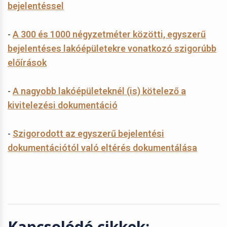
bejelentéssel
-
A 300 és 1000 négyzetméter közötti, egyszerű
bejelentéses lakóépületekre vonatkozó szigorúbb
előírások
-
A nagyobb lakóépületeknél (is) kötelező a
kivitelezési dokumentáció
-
Szigorodott az egyszerű bejelentési
dokumentációtól való eltérés dokumentálása
Kapcsolódó cikkek: