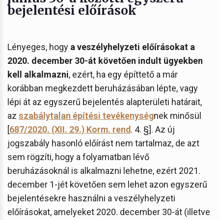
bejelentési előírások
Lényeges, hogy
a veszélyhelyzeti előírásokat a
2020. december 30-át követően indult ügyekben
kell alkalmazni
, ezért, ha egy építtető a már
korábban megkezdett beruházásában lépte, vagy
lépi át az egyszerű bejelentés alapterületi határait,
az
szabálytalan építési tevékenység
nek minősül
[
687/2020. (XII. 29.) Korm. rend
. 4. §]. Az új
jogszabály hasonló előírást nem tartalmaz, de azt
sem rögzíti, hogy a folyamatban lévő
beruházásoknál is alkalmazni lehetne, ezért 2021.
december 1-jét követően sem lehet azon egyszerű
bejelentésekre használni a veszélyhelyzeti
előírásokat, amelyeket 2020. december 30-át (illetve