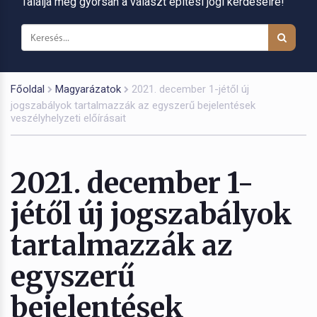
Találja meg gyorsan a választ építési jogi kérdéseire!
Főoldal
Magyarázatok
2021. december 1-jétől új
jogszabályok tartalmazzák az egyszerű bejelentések
veszélyhelyzeti előírásait
2021. december 1-
jétől új jogszabályok
tartalmazzák az
egyszerű
bejelentések