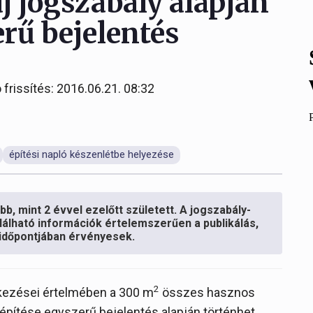
 új jogszabály alapján
erű bejelentés
 frissítés: 2016.06.21. 08:32
építési napló készenlétbe helyezése
b, mint 2 évvel ezelőtt született. A jogszabály-
lálható információk értelemszerűen a publikálás,
s időpontjában érvényesek.
2
elkezései értelmében a 300 m
összes hasznos
építése egyszerű bejelentés alapján történhet