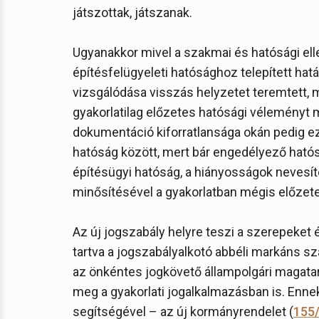
játszottak, játszanak.
Ugyanakkor mivel a szakmai és hatósági el
építésfelügyeleti hatósághoz telepített hat
vizsgálódása visszás helyzetet teremtett, 
gyakorlatilag előzetes hatósági véleményt 
dokumentáció kiforratlansága okán pedig ez 
hatóság között, mert bár engedélyező hatós
építésügyi hatóság, a hiányosságok nevesít
minősítésével a gyakorlatban mégis előzetes
Az új jogszabály helyre teszi a szerepeket 
tartva a jogszabályalkotó abbéli markáns 
az önkéntes jogkövető állampolgári magatar
meg a gyakorlati jogalkalmazásban is. Enne
segítségével – az új kormányrendelet (
155/