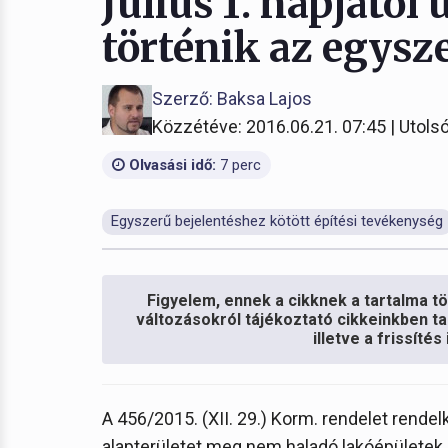
Július 1. napjától
történik az egysz
Szerző: Baksa Lajos
Közzétéve: 2016.06.21. 07:45 | Utolsó
Olvasási idő:
7 perc
Egyszerű bejelentéshez kötött építési tevékenység
Figyelem, ennek a cikknek a tartalma töb
változásokról tájékoztató cikkeinkben ta
illetve a frissíté
A 456/2015. (XII. 29.) Korm. rendelet rend
alapterületet meg nem haladó lakóépületek 