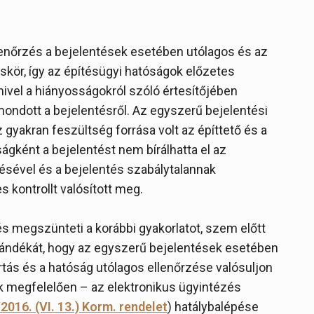
lenőrzés a bejelentések esetében utólagos és az
áskör, így az építésügyi hatóságok előzetes
mivel a hiányosságokról szóló értesítőjében
mondott a bejelentésről. Az egyszerű bejelentési
gyakran feszültség forrása volt az építtető és a
ágként a bejelentést nem bírálhatta el az
ésével és a bejelentés szabálytalannak
 kontrollt valósított meg.
és megszünteti a korábbi gyakorlatot, szem előtt
szándékát, hogy az egyszerű bejelentések esetében
tás és a hatóság utólagos ellenőrzése valósuljon
k megfelelően – az elektronikus ügyintézés
2016. (VI. 13.) Korm. rendelet
) hatálybalépése