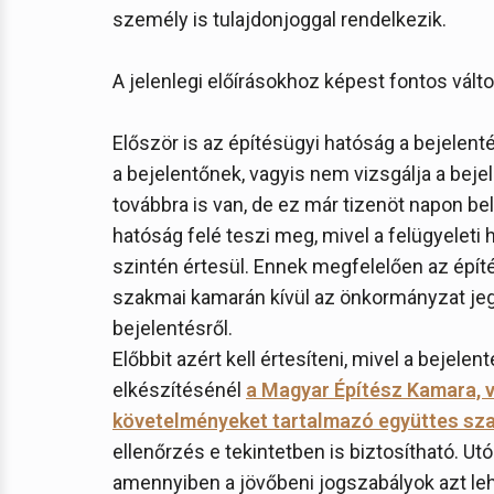
személy is tulajdonjoggal rendelkezik.
A jelenlegi előírásokhoz képest fontos vál
Először is az építésügyi hatóság a bejelent
a bejelentőnek, vagyis nem vizsgálja a beje
továbbra is van, de ez már tizenöt napon bel
hatóság felé teszi meg, mivel a felügyeleti
szintén értesül. Ennek megfelelően az épít
szakmai kamarán kívül az önkormányzat jegy
bejelentésről.
Előbbit azért kell értesíteni, mivel a bejele
elkészítésénél
a Magyar Építész Kamara, 
követelményeket tartalmazó együttes sz
ellenőrzés e tekintetben is biztosítható. Utó
amennyiben a jövőbeni jogszabályok azt le