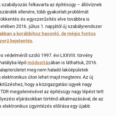
új szabályozás felkavarta az építésügy – állóvíznek
szándék ellenére, több gyakorlati problémát
ökkentés és egyszerűsítés elve továbbra is
tében 2016. július 1. napjától új szabályrendszer
akban a korábbihoz hasonló, de mégis fontos
zerű bejelentés
.
és védelméről szóló 1997. évi LXXVIII. törvény
 hatályba lépő
módosítás
ában is láthattuk, 2016.
lapterületet meg nem haladó lakóépületek
 elektronikus úton lehet majd megtenni. Az új
lkitűzéshez, hogy a közigazgatási ügyek nagy
ÉTDR megjelenésével az építésügy nagy lépést tett
lyezési eljárásokban történő alkalmazásával, de az
 elektronikus ügyintézés előírása egy újabb