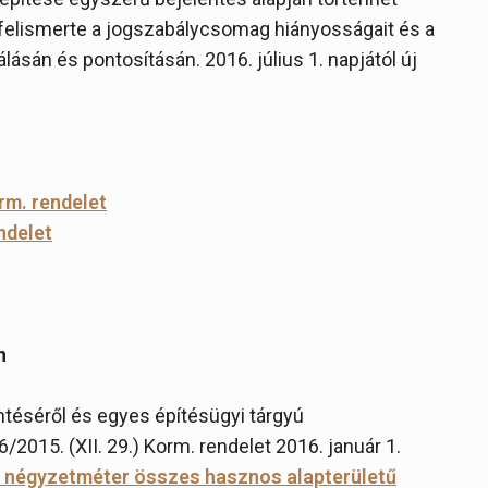
ó felismerte a jogszabálycsomag hiányosságait és a
lásán és pontosításán. 2016. július 1. napjától új
orm. rendelet
ndelet
n
téséről és egyes építésügyi tárgyú
015. (XII. 29.) Korm. rendelet 2016. január 1.
00 négyzetméter összes hasznos alapterületű