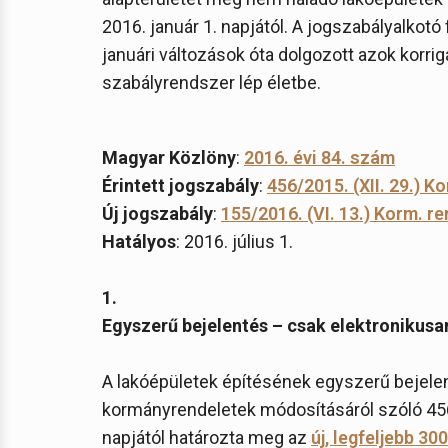
2016. január 1. napjától. A jogszabályalkot
januári változások óta dolgozott azok korrigá
szabályrendszer lép életbe.
Magyar Közlöny
:
2016. évi 84. szám
Érintett jogszabály
:
456/2015. (XII. 29.) K
Új jogszabály
:
155/2016. (VI. 13.) Korm. re
Hatályos
: 2016. július 1.
1.
Egyszerű bejelentés – csak elektronikusa
A lakóépületek építésének egyszerű bejelen
kormányrendeletek módosításáról szóló 456/2
napjától határozta meg az
új, legfeljebb 3