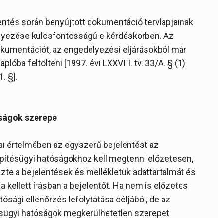
entés során benyújtott dokumentáció tervlapjainak
helyezése kulcsfontosságú e kérdéskörben. Az
dokumentációt, az engedélyezési eljárásokból már
lóba feltölteni [1997. évi LXXVIII. tv. 33/A. § (1)
. §].
óságok szerepe
ásai értelmében az egyszerű bejelentést az
építésügyi hatóságokhoz kell megtenni előzetesen,
zte a bejelentések és mellékletük adattartalmát és
a kellett írásban a bejelentőt. Ha nem is előzetes
sági ellenőrzés lefolytatása céljából, de az
ésügyi hatóságok megkerülhetetlen szerepet