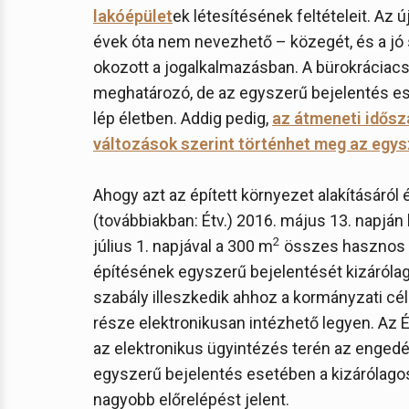
lakóépület
ek létesítésének feltételeit. Az 
évek óta nem nevezhető – közegét, és a jó 
okozott a jogalkalmazásban. A bürokráciacs
meghatározó, de az egyszerű bejelentés ese
lép életben. Addig pedig,
az átmeneti idősz
változások szerint történhet meg az egys
Ahogy azt az épített környezet alakításáról 
(továbbiakban: Étv.) 2016. május 13. napján
2
július 1. napjával a 300 m
összes hasznos a
építésének egyszerű bejelentését kizárólag
szabály illeszkedik ahhoz a kormányzati cé
része elektronikusan intézhető legyen. Az 
az elektronikus ügyintézés terén az engedé
egyszerű bejelentés esetében a kizárólagos
nagyobb előrelépést jelent.