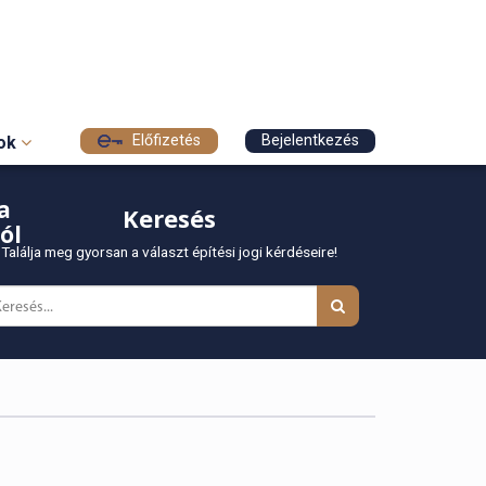
Előfizetés
Bejelentkezés
sok
a
Keresés
ól
Találja meg gyorsan a választ építési jogi kérdéseire!