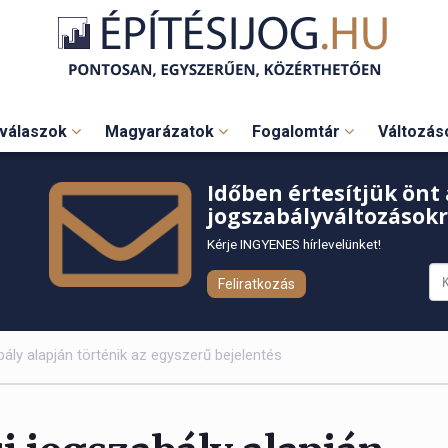
válaszok
Magyarázatok
Fogalomtár
Változá
Időben értesítjük önt 
jogszabályváltozásokr
Kérje INGYENES hírlevelünket!
Feliratkozás
abály alapján történik az egyszerű bejelentés