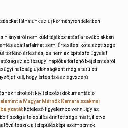
tozásokat láthatunk az új kormányrendeletben.
és hiányairól nem küld tájékoztatást a továbbiakban
lentés adattartalmát sem. Értesítési kötelezettsége
ül történő értesítés, és nem az építésfelügyeleti
 hatóság az építésügyi naplóba történő bejelentésről
ésügyi hatóság újdonságként még a területi
zőjét kell, hogy értesítse az egyszerű
ntéshez feltöltött kivitelezési dokumentáció
valamint a Magyar Mérnök Kamara szakmai
abályzatát
kötelező figyelembe venni, így az
bbit pedig a település érintettsége miatt, illetve
hetővé teszik, a településképi szempontok