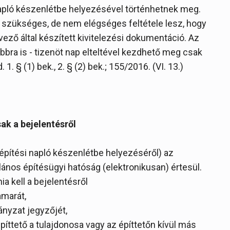
napló készenlétbe helyezésével történhetnek meg.
 szükséges, de nem elégséges feltétele lesz, hogy
rvező által készített kivitelezési dokumentáció. Az
bbra is - tizenöt nap elteltével kezdhető meg csak
1. § (1) bek., 2. § (2) bek.; 155/2016. (VI. 13.)
ak a bejelentésről
 építési napló készenlétbe helyezéséről) az
talános építésügyi hatóság (elektronikusan) értesül.
ia kell a bejelentésről
amarát,
ányzat jegyzőjét,
píttető a tulajdonosa vagy az építtetőn kívül más