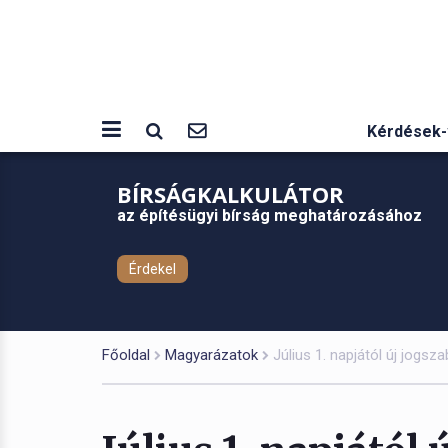
Kérdések-
BÍRSÁGKALKULÁTOR
az építésügyi bírság meghatározásához
Érdekel
Főoldal
Magyarázatok
Július 1. napjától új jogsz