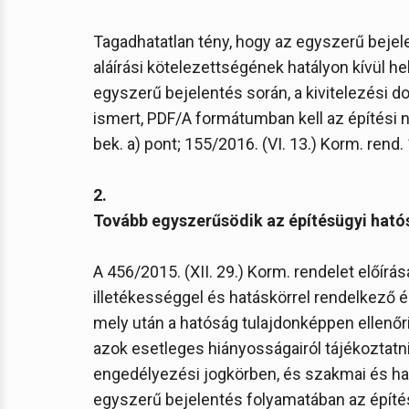
Tagadhatatlan tény, hogy az egyszerű bejel
aláírási kötelezettségének hatályon kívül 
egyszerű bejelentés során, a kivitelezési 
ismert, PDF/A formátumban kell az építési nap
bek. a) pont; 155/2016. (VI. 13.) Korm. rend. 1
2.
Tovább egyszerűsödik az építésügyi hat
A 456/2015. (XII. 29.) Korm. rendelet előír
illetékességgel és hatáskörrel rendelkező 
mely után a hatóság tulajdonképpen ellenőri
azok esetleges hiányosságairól tájékoztatni
engedélyezési jogkörben, és szakmai és ható
egyszerű bejelentés folyamatában az épít