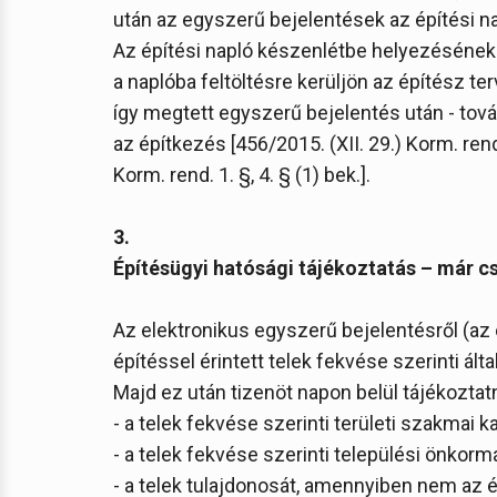
után az egyszerű bejelentések az építési 
Az építési napló készenlétbe helyezésének
a naplóba feltöltésre kerüljön az építész te
így megtett egyszerű bejelentés után - tová
az építkezés [456/2015. (XII. 29.) Korm. rend. 
Korm. rend. 1. §, 4. § (1) bek.].
3.
Építésügyi hatósági tájékoztatás – már cs
Az elektronikus egyszerű bejelentésről (az
építéssel érintett telek fekvése szerinti ál
Majd ez után tizenöt napon belül tájékoztatn
- a telek fekvése szerinti területi szakmai k
- a telek fekvése szerinti települési önkorm
- a telek tulajdonosát, amennyiben nem az é