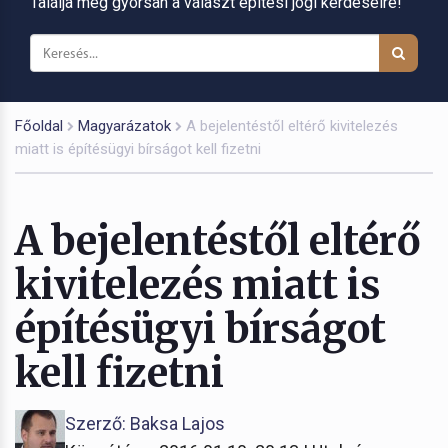
Találja meg gyorsan a választ építési jogi kérdéseire!
Főoldal
Magyarázatok
A bejelentéstől eltérő kivitelezés
miatt is építésügyi bírságot kell fizetni
A bejelentéstől eltérő
kivitelezés miatt is
építésügyi bírságot
kell fizetni
Szerző: Baksa Lajos