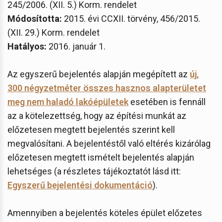
245/2006. (XII. 5.) Korm. rendelet
Módosította:
2015. évi CCXII. törvény, 456/2015.
(XII. 29.) Korm. rendelet
Hatályos:
2016. január 1.
Az egyszerű bejelentés alapján megépített az
új,
300 négyzetméter összes hasznos alapterületet
meg nem haladó lakóépületek
esetében is fennáll
az a kötelezettség, hogy az építési munkát az
előzetesen megtett bejelentés szerint kell
megvalósítani. A bejelentéstől való eltérés kizárólag
előzetesen megtett ismételt bejelentés alapján
lehetséges (a részletes tájékoztatót lásd itt:
Egyszerű bejelentési dokumentáció
).
Amennyiben a bejelentés köteles épület előzetes