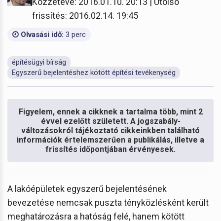
Közzétéve: 2016.01.10. 20:13 | Utolsó
frissítés: 2016.02.14. 19:45
Olvasási idő:
3 perc
építésügyi bírság
Egyszerű bejelentéshez kötött építési tevékenység
Figyelem, ennek a cikknek a tartalma több, mint 2
évvel ezelőtt született. A jogszabály-
változásokról tájékoztató cikkeinkben található
információk értelemszerűen a publikálás, illetve a
frissítés időpontjában érvényesek.
A lakóépületek egyszerű bejelentésének
bevezetése nemcsak puszta tényközlésként került
meghatározásra a hatóság felé, hanem kötött