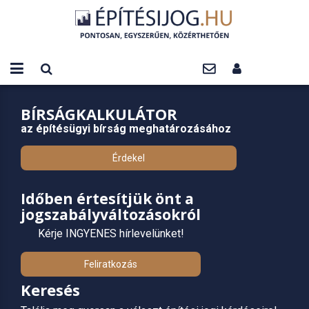
BÍRSÁGKALKULÁTOR
az építésügyi bírság meghatározásához
Érdekel
Időben értesítjük önt a
jogszabályváltozásokról
Kérje INGYENES hírlevelünket!
Feliratkozás
Keresés