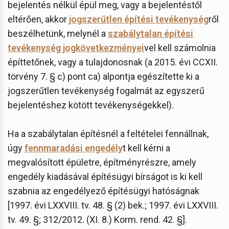
bejelentés nélkül épül meg, vagy a bejelentéstől
eltérően, akkor
jogszerűtlen építési tevékenység
ről
beszélhetünk, melynél a
szabálytalan építési
tevékenység jogkövetkezményei
vel kell számolnia
építtetőnek, vagy a tulajdonosnak (a 2015. évi CCXII.
törvény 7. § c) pont ca) alpontja egészítette ki a
jogszerűtlen tevékenység fogalmát az egyszerű
bejelentéshez kötött tevékenységekkel).
Ha a szabálytalan építésnél a feltételei fennállnak,
úgy
fennmaradási engedély
t kell kérni a
megvalósított épületre, építményrészre, amely
engedély kiadásával építésügyi bírságot is ki kell
szabnia az engedélyező építésügyi hatóságnak
[1997. évi LXXVIII. tv. 48. § (2) bek.; 1997. évi LXXVIII.
tv. 49. §; 312/2012. (XI. 8.) Korm. rend. 42. §].