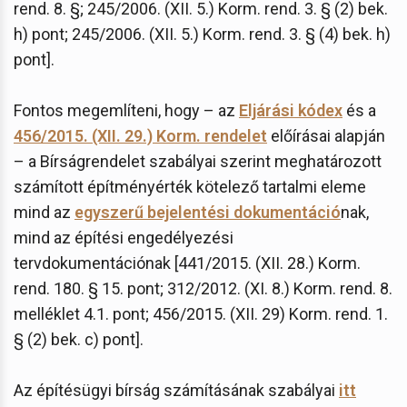
rend. 8. §; 245/2006. (XII. 5.) Korm. rend. 3. § (2) bek.
h) pont; 245/2006. (XII. 5.) Korm. rend. 3. § (4) bek. h)
pont].
Fontos megemlíteni, hogy – az
Eljárási kódex
és a
456/2015. (XII. 29.) Korm. rendelet
előírásai alapján
– a Bírságrendelet szabályai szerint meghatározott
számított építményérték kötelező tartalmi eleme
mind az
egyszerű bejelentési dokumentáció
nak,
mind az építési engedélyezési
tervdokumentációnak [441/2015. (XII. 28.) Korm.
rend. 180. § 15. pont; 312/2012. (XI. 8.) Korm. rend. 8.
melléklet 4.1. pont; 456/2015. (XII. 29) Korm. rend. 1.
§ (2) bek. c) pont].
Az építésügyi bírság számításának szabályai
itt