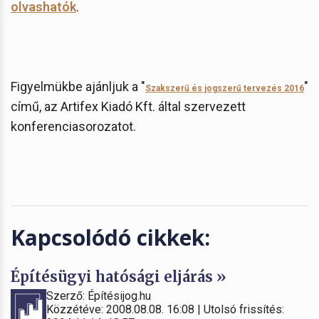
olvashatók
.
Figyelmükbe ajánljuk a "
"
Szakszerű és jogszerű tervezés 2016
című, az Artifex Kiadó Kft. által szervezett
konferenciasorozatot.
Kapcsolódó cikkek:
Építésügyi hatósági eljárás »
Szerző: Építésijog.hu
Közzétéve: 2008.08.08. 16:08 | Utolsó frissítés: