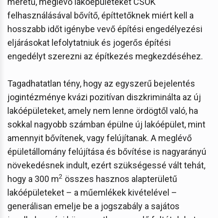
méretű, meglévő lakóépületeket CSOK
felhasználásával bővítő, építtetőknek miért kell a
hosszabb időt igénybe vevő építési engedélyezési
eljárásokat lefolytatniuk és jogerős építési
engedélyt szerezni az építkezés megkezdéséhez.
Tagadhatatlan tény, hogy az egyszerű bejelentés
jogintézménye kvázi pozitívan diszkriminálta az új
lakóépületeket, amely nem lenne ördögtől való, ha
sokkal nagyobb számban épülne új lakóépület, mint
amennyit bővítenek, vagy felújítanak. A meglévő
épületállomány felújítása és bővítése is nagyarányú
növekedésnek indult, ezért szükségessé vált tehát,
2
hogy a 300 m
összes hasznos alapterületű
lakóépületeket – a műemlékek kivételével –
generálisan emelje be a jogszabály a sajátos