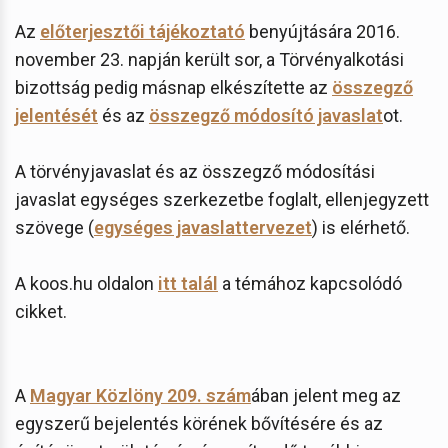
Az
előterjesztői tájékoztató
benyújtására 2016.
november 23. napján került sor, a Törvényalkotási
bizottság pedig másnap elkészítette az
összegző
jelentését
és az
összegző módosító javaslat
ot.
A törvényjavaslat és az összegző módosítási
javaslat egységes szerkezetbe foglalt, ellenjegyzett
szövege (
egységes javaslattervezet
) is elérhető.
A koos.hu oldalon
itt talál
a témához kapcsolódó
cikket.
A
Magyar Közlöny 209. szám
ában jelent meg az
egyszerű bejelentés körének bővítésére és az