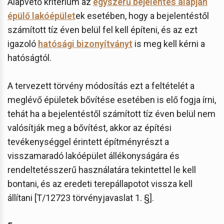
Alapvető kritérium az
egyszerű bejelentés alapján
épülő lakóépület
ek esetében, hogy a bejelentéstől
számított tíz éven belül fel kell építeni, és az ezt
igazoló
hatósági bizonyítványt
is meg kell kérni a
hatóságtól.
A tervezett törvény módosítás ezt a feltételét a
meglévő épületek bővítése esetében is elő fogja írni,
tehát ha a bejelentéstől számított tíz éven belül nem
valósítják meg a bővítést, akkor az építési
tevékenységgel érintett építményrészt a
visszamaradó lakóépület állékonyságára és
rendeltetésszerű használatára tekintettel le kell
bontani, és az eredeti terepállapotot vissza kell
állítani [T/12723 törvényjavaslat 1. §].