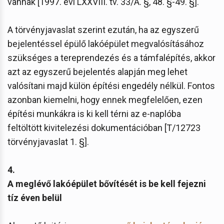
vannak [1997. évi LXXVIII. tv. 33/A. §, 48. §-49. §].
A törvényjavaslat szerint ezután, ha az egyszerű
bejelentéssel épülő lakóépület megvalósításához
szükséges a tereprendezés és a támfalépítés, akkor
azt az egyszerű bejelentés alapján meg lehet
valósítani majd külön építési engedély nélkül. Fontos
azonban kiemelni, hogy ennek megfelelően, ezen
építési munkákra is ki kell térni az e-naplóba
feltöltött kivitelezési dokumentációban [T/12723
törvényjavaslat 1. §].
4.
A meglévő lakóépület bővítését is be kell fejezni
tíz éven belül