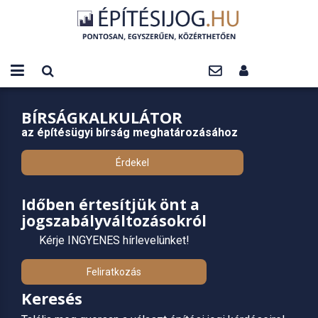
BÍRSÁGKALKULÁTOR
az építésügyi bírság meghatározásához
Érdekel
Időben értesítjük önt a
jogszabályváltozásokról
Kérje INGYENES hírlevelünket!
Feliratkozás
Keresés