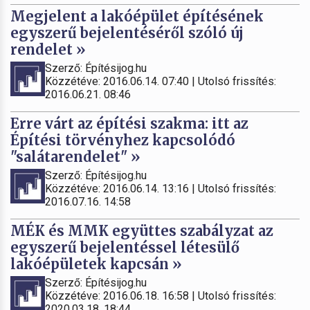
Megjelent a lakóépület építésének
egyszerű bejelentéséről szóló új
rendelet »
Szerző: Építésijog.hu
Közzétéve: 2016.06.14. 07:40 | Utolsó frissítés:
2016.06.21. 08:46
Erre várt az építési szakma: itt az
Építési törvényhez kapcsolódó
"salátarendelet" »
Szerző: Építésijog.hu
Közzétéve: 2016.06.14. 13:16 | Utolsó frissítés:
2016.07.16. 14:58
MÉK és MMK együttes szabályzat az
egyszerű bejelentéssel létesülő
lakóépületek kapcsán »
Szerző: Építésijog.hu
Közzétéve: 2016.06.18. 16:58 | Utolsó frissítés:
2020.03.18. 18:44