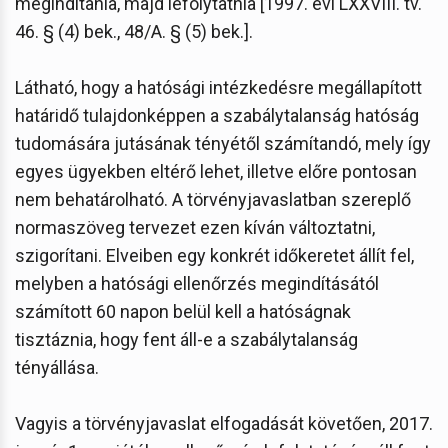
megindítania, majd lefolytatnia [1997. évi LXXVIII. tv.
46. § (4) bek., 48/A. § (5) bek.].
Látható, hogy a hatósági intézkedésre megállapított
határidő tulajdonképpen a szabálytalanság hatóság
tudomására jutásának tényétől számítandó, mely így
egyes ügyekben eltérő lehet, illetve előre pontosan
nem behatárolható. A törvényjavaslatban szereplő
normaszöveg tervezet ezen kíván változtatni,
szigorítani. Elveiben egy konkrét időkeretet állít fel,
melyben a hatósági ellenőrzés megindításától
számított 60 napon belül kell a hatóságnak
tisztáznia, hogy fent áll-e a szabálytalanság
tényállása.
Vagyis a törvényjavaslat elfogadását követően, 2017.