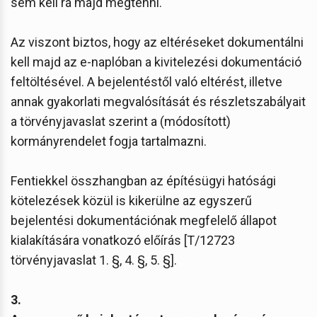
sem kell rá majd megtenni.
Az viszont biztos, hogy az eltéréseket dokumentálni
kell majd az e-naplóban a kivitelezési dokumentáció
feltöltésével. A bejelentéstől való eltérést, illetve
annak gyakorlati megvalósítását és részletszabályait
a törvényjavaslat szerint a (módosított)
kormányrendelet fogja tartalmazni.
Fentiekkel összhangban az építésügyi hatósági
kötelezések közül is kikerülne az egyszerű
bejelentési dokumentációnak megfelelő állapot
kialakítására vonatkozó előírás [T/12723
törvényjavaslat 1. §, 4. §, 5. §].
3.