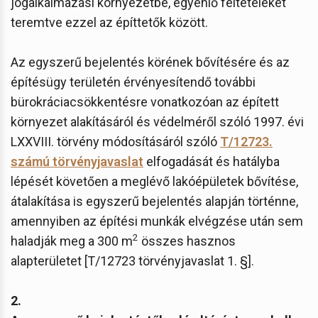
jogalkalmazási környezetbe, egyenlő feltételeket
teremtve ezzel az építtetők között.
Az egyszerű bejelentés körének bővítésére és az
építésügy területén érvényesítendő további
bürokráciacsökkentésre vonatkozóan az épített
környezet alakításáról és védelméről szóló 1997. évi
LXXVIII. törvény módosításáról szóló
T/12723.
számú törvényjavaslat
elfogadását és hatályba
lépését követően a meglévő lakóépületek bővítése,
átalakítása is egyszerű bejelentés alapján történne,
amennyiben az építési munkák elvégzése után sem
2
haladják meg a 300 m
összes hasznos
alapterületet [T/12723 törvényjavaslat 1. §].
2.