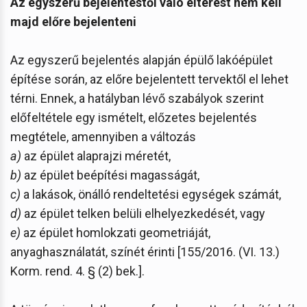
Az egyszerű bejelentéstől való eltérést nem kell
majd előre bejelenteni
Az egyszerű bejelentés alapján épülő lakóépület
építése során, az előre bejelentett tervektől el lehet
térni. Ennek, a hatályban lévő szabályok szerint
előfeltétele egy ismételt, előzetes bejelentés
megtétele, amennyiben a változás
a)
az épület alaprajzi méretét,
b)
az épület beépítési magasságát,
c)
a lakások, önálló rendeltetési egységek számát,
d)
az épület telken belüli elhelyezkedését, vagy
e)
az épület homlokzati geometriáját,
anyaghasználatát, színét érinti [155/2016. (VI. 13.)
Korm. rend. 4. § (2) bek.].