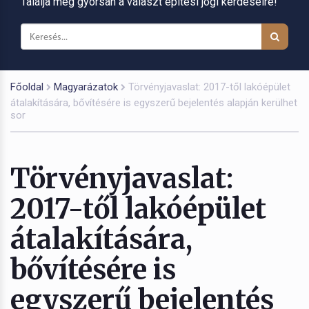
Találja meg gyorsan a választ építési jogi kérdéseire!
Főoldal
Magyarázatok
Törvényjavaslat: 2017-től lakóépület
átalakítására, bővítésére is egyszerű bejelentés alapján kerülhet
sor
Törvényjavaslat:
2017-től lakóépület
átalakítására,
bővítésére is
egyszerű bejelentés