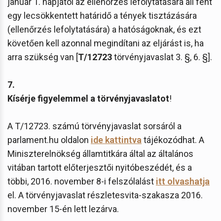
január 1. napjától az ellenőrzés lefolytatására áll fent
egy lecsökkentett határidő a tények tisztázására
(ellenőrzés lefolytatására) a hatóságoknak, és ezt
követően kell azonnal megindítani az eljárást is, ha
arra szükség van [
T/12723
törvényjavaslat 3. §, 6. §].
7.
Kísérje figyelemmel a törvényjavaslatot
!
A T/12723. számú törvényjavaslat sorsáról a
parlament.hu oldalon
ide kattintva
tájékozódhat. A
Miniszterelnökség államtitkára által az általános
vitában tartott előterjesztői nyitóbeszédét, és a
többi, 2016. november 8-i felszólalást
itt olvashatja
el. A törvényjavaslat részletesvita-szakasza 2016.
november 15-én lett lezárva.