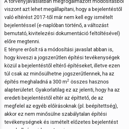
A törvényjavaslatban megfogalmazott módosításból
viszont azt lehet megállapítani, hogy a bejelentéstől
való eltérést 2017-től már nem kell egy ismételt
bejelentéssel (e-naplóban történő, a változást
bemutató, kivitelezési dokumentáció feltöltésével)
előre megtenni.
E tényre erősít rá a módosítási javaslat abban is,
hogy kiveszi a jogszerűtlen építési tevékenységek
közül a bejelentéstől eltérő építéseket, illetve ezen
túl csak az minősülhetne jogszerűtlennek, ha az
2
építés meghaladná a 300 m
összes hasznos
alapterületet. Gyakorlatilag ez az jelenti, hogy ha az
eredeti bejelentéstől eltér az építtető, de az
megfelel az egyéb előírásoknak (pl. beépítettség),
akkor ez nem minősülne szabálytalan építési
tevékenységnek és ismételt előzetes bejelentést