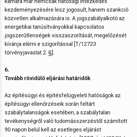
kamara már nemcsak hatósági intézkedés
kezdeményezésére lesz jogosult, hanem szankció
közvetlen alkalmazására is. A jogszabályalkotó az
energetikai tanúsítványokkal kapcsolatos
jogszerűtlenségek visszaszorítását, megelőzését
kívánja elérni e szigorítással [T/12723
törvényjavaslat 2. §].
6.
Tovább rövidülő eljárási határidők
Az építésügyi és építésfelügyeleti hatóságok az
építésügyi ellenőrzéseik során feltárt
szabálytalanságok esetében, a szabálytalan
tevékenységről való tudomásszerzéstől számított
90 napon belül kell az esetleges eljárást