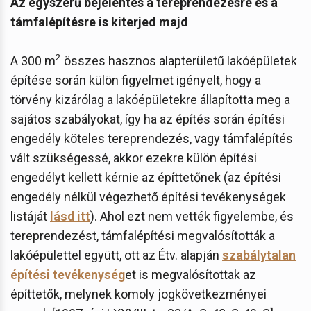
Az egyszerű bejelentés a tereprendezésre és a
támfalépítésre is kiterjed majd
2
A 300 m
összes hasznos alapterületű lakóépületek
építése során külön figyelmet igényelt, hogy a
törvény kizárólag a lakóépületekre állapította meg a
sajátos szabályokat, így ha az építés során építési
engedély köteles tereprendezés, vagy támfalépítés
vált szükségessé, akkor ezekre külön építési
engedélyt kellett kérnie az építtetőnek (az építési
engedély nélkül végezhető építési tevékenységek
listáját
lásd itt
). Ahol ezt nem vették figyelembe, és
tereprendezést, támfalépítési megvalósították a
lakóépülettel együtt, ott az Étv. alapján
szabálytalan
építési tevékenység
et is megvalósítottak az
építtetők, melynek komoly jogkövetkezményei