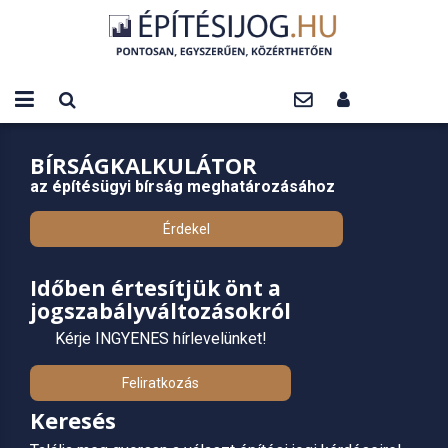
BÍRSÁGKALKULÁTOR
az építésügyi bírság meghatározásához
Érdekel
Időben értesítjük önt a
jogszabályváltozásokról
Kérje INGYENES hírlevelünket!
Feliratkozás
Keresés