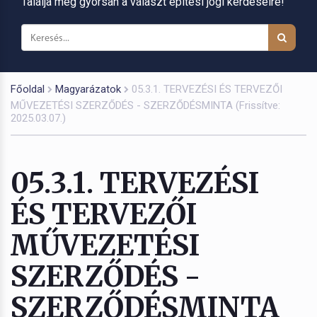
Találja meg gyorsan a választ építési jogi kérdéseire!
Főoldal
Magyarázatok
05.3.1. TERVEZÉSI ÉS TERVEZŐI
MŰVEZETÉSI SZERZŐDÉS - SZERZŐDÉSMINTA (Frissítve:
2025.03.07.)
05.3.1. TERVEZÉSI
ÉS TERVEZŐI
MŰVEZETÉSI
SZERZŐDÉS -
SZERZŐDÉSMINTA