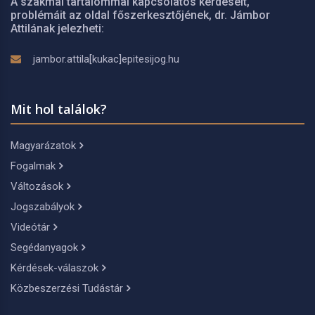
A szakmai tartalommal kapcsolatos kérdéseit,
problémáit az oldal főszerkesztőjének, dr. Jámbor
Attilának jelezheti:
jambor.attila[kukac]epitesijog.hu
Mit hol találok?
Magyarázatok
Fogalmak
Változások
Jogszabályok
Videótár
Segédanyagok
Kérdések-válaszok
Közbeszerzési Tudástár