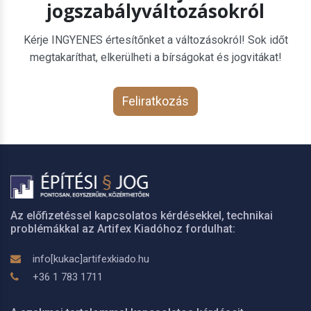
jogszabályváltozásokról
Kérje INGYENES értesítőnket a változásokról! Sok időt
megtakaríthat, elkerülheti a bírságokat és jogvitákat!
Feliratkozás
Az előfizetéssel kapcsolatos kérdésekkel, technikai
problémákkal az Artifex Kiadóhoz fordulhat:
info[kukac]artifexkiado.hu
+36 1 783 1711