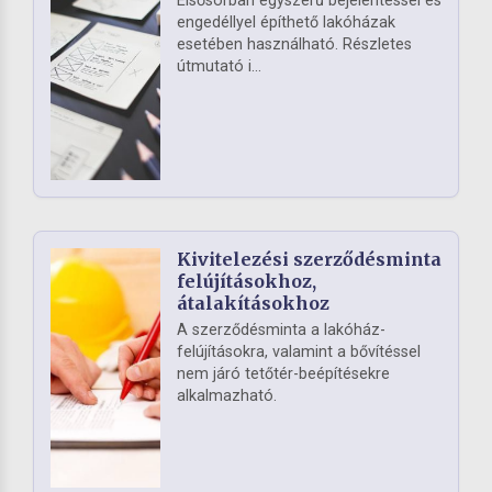
Elsősorban egyszerű bejelentéssel és
engedéllyel építhető lakóházak
esetében használható. Részletes
útmutató i...
Kivitelezési szerződésminta
felújításokhoz,
átalakításokhoz
A szerződésminta a lakóház-
felújításokra, valamint a bővítéssel
nem járó tetőtér-beépítésekre
alkalmazható.