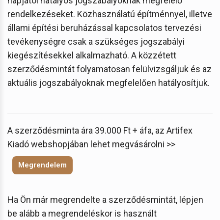
napjától hatályos jogszabályoknak megfelelő
rendelkezéseket. Közhasználatú építménnyel, illetve
állami építési beruházással kapcsolatos tervezési
tevékenységre csak a szükséges jogszabályi
kiegészítésekkel alkalmazható. A közzétett
szerződésmintát folyamatosan felülvizsgáljuk és az
aktuális jogszabályoknak megfelelően hatályosítjuk.
A szerződésminta ára 39.000 Ft + áfa, az Artifex
Kiadó webshopjában lehet megvásárolni >>
Megrendelem
Ha Ön már megrendelte a szerződésmintát, lépjen
be alább a megrendeléskor is használt