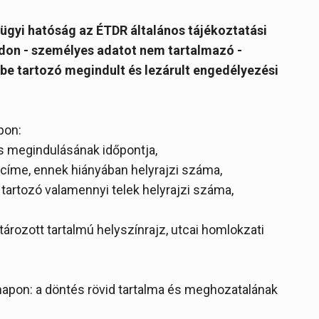
ügyi hatóság az ÉTDR általános tájékoztatási
ódon - személyes adatot nem tartalmazó -
ébe tartozó megindult és lezárult engedélyezési
pon:
rás megindulásának időpontja,
k címe, ennek hiányában helyrajzi száma,
artozó valamennyi telek helyrajzi száma,
tározott tartalmú helyszínrajz, utcai homlokzati
apon: a döntés rövid tartalma és meghozatalának