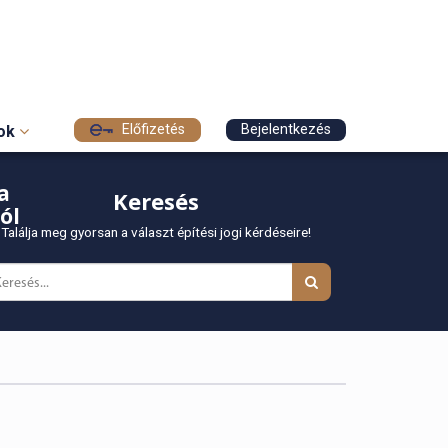
Előfizetés
Bejelentkezés
sok
a
Keresés
ól
Találja meg gyorsan a választ építési jogi kérdéseire!