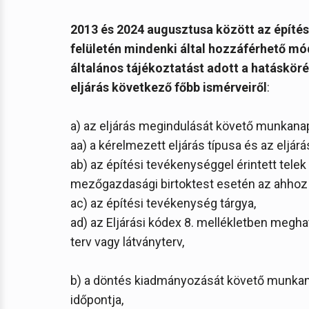
2013 és 2024 augusztusa között az építés
felületén mindenki által hozzáférhető m
általános tájékoztatást adott a hatáskör
eljárás következő főbb ismérveiről
:
a) az eljárás megindulását követő munkana
aa) a kérelmezett eljárás típusa és az eljá
ab) az építési tevékenységgel érintett tele
mezőgazdasági birtoktest esetén az ahhoz t
ac) az építési tevékenység tárgya,
ad) az Eljárási kódex 8. mellékletben megha
terv vagy látványterv,
b) a döntés kiadmányozását követő munkan
időpontja,