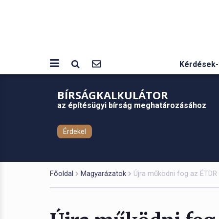
Kérdések-
BÍRSÁGKALKULÁTOR
az építésügyi bírság meghatározásához
Érdekel
Főoldal
Magyarázatok
Újra működni fog az ÉTDR ál