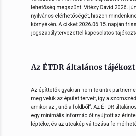
lehetőség megszűnt. Vitézy Dávid 2026. júni
nyilvános elérhetőségét, hiszen mindenkine
környékén. A cikket 2026.06.15. napján fris
jogszabálytervezettel kapcsolatos tájékozt
Az ÉTDR általános tájékozt
Az építtetők gyakran nem tekintik partnern
meg velük az épület terveit, így a szomsz
amikor az „kinő a földből”. Az ÉTDR általáno
egy minimális információt nyújtott az érint
léptéke, és az utcakép változása felmérhető