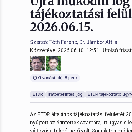
Újra működni fog
tájékoztatási felül
2026.06.15.
Szerző: Tóth Ferenc, Dr. Jámbor Attila
Közzétéve: 2026.06.10. 12:51 | Utolsó frissí
Olvasási idő:
8 perc
ÉTDR
iratbetekintési jog
ÉTDR tájékoztató ügyf
Az ÉTDR általános tájékoztatási felületét 2
nyújtott az érintettek számára, itt ugyanis 
változása felmérhető volt. Sajnálatos módo