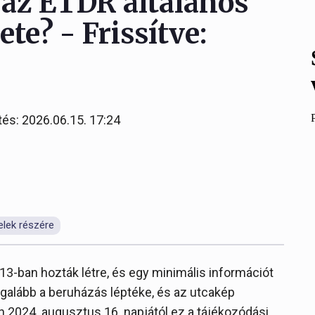
 az ÉTDR általános
ete? - Frissítve:
tés: 2026.06.15. 17:24
elek részére
013-ban hozták létre, és egy minimális információt
legalább a beruházás léptéke, és az utcakép
n 2024. augusztus 16. napjától ez a tájékozódási