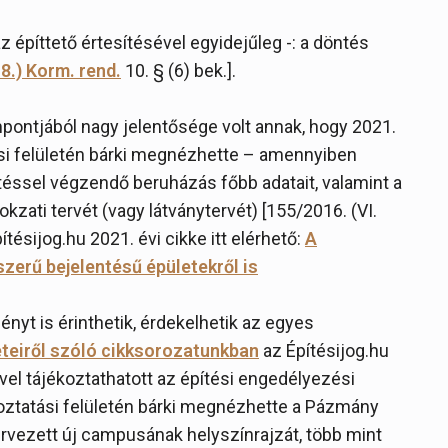
 építtető értesítésével egyidejűleg -: a döntés
 8.) Korm. rend.
10. § (6) bek.].
ontjából nagy jelentősége volt annak, hogy 2021.
tási felületén bárki megnézhette – amennyiben
téssel végzendő beruházás főbb adatait, valamint a
zati tervét (vagy látványtervét) [155/2016. (VI.
pítésijog.hu 2021. évi cikke itt elérhető:
A
erű bejelentésű épületekről is
yt is érinthetik, érdekelhetik az egyes
teiről szóló cikksorozatunkban
az Építésijog.hu
vel tájékoztathatott az építési engedélyezési
ékoztatási felületén bárki megnézhette a Pázmány
rvezett új campusának helyszínrajzát, több mint