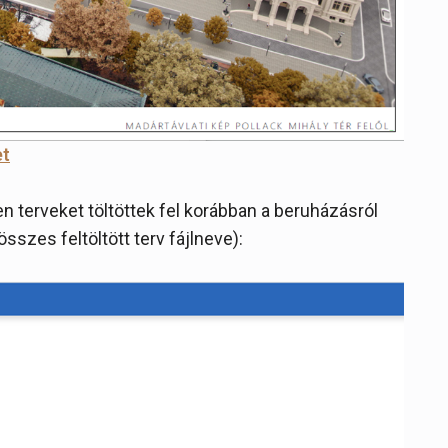
et
en terveket töltöttek fel korábban a beruházásról
sszes feltöltött terv fájlneve):