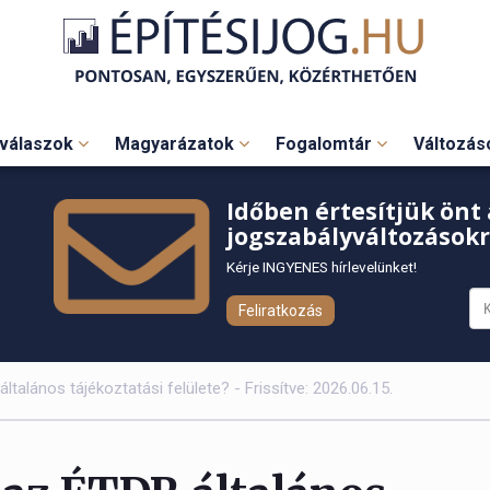
válaszok
Magyarázatok
Fogalomtár
Változá
Időben értesítjük önt 
jogszabályváltozásokr
Kérje INGYENES hírlevelünket!
Feliratkozás
talános tájékoztatási felülete? - Frissítve: 2026.06.15.