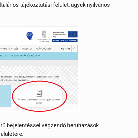
ltalános tájékoztatási felület, ügyek nyilvános
zerű bejelentéssel végzendő beruházások
elületére.