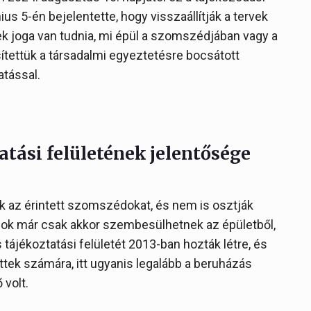
us 5-én bejelentette, hogy visszaállítják a tervek
k joga van tudnia, mi épül a szomszédjában vagy a
sítettük a társadalmi egyeztetésre bocsátott
atással.
atási felületének jelentősége
ek az érintett szomszédokat, és nem is osztják
édok már csak akkor szembesülhetnek az épületből,
s tájékoztatási felületét 2013-ban hozták létre, és
ettek számára, itt ugyanis legalább a beruházás
 volt.