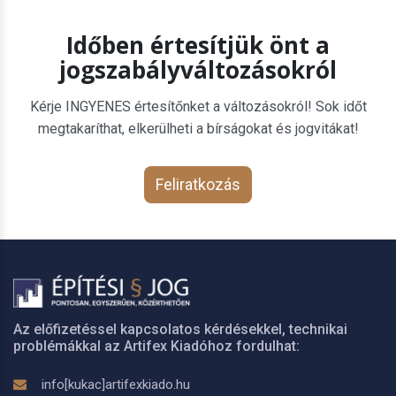
Időben értesítjük önt a
jogszabályváltozásokról
Kérje INGYENES értesítőnket a változásokról! Sok időt
megtakaríthat, elkerülheti a bírságokat és jogvitákat!
Feliratkozás
Az előfizetéssel kapcsolatos kérdésekkel, technikai
problémákkal az Artifex Kiadóhoz fordulhat:
info[kukac]artifexkiado.hu