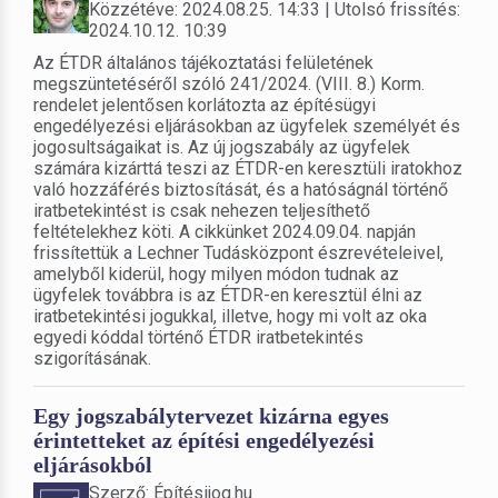
Közzétéve: 2024.08.25. 14:33 | Utolsó frissítés:
2024.10.12. 10:39
Az ÉTDR általános tájékoztatási felületének
megszüntetéséről szóló 241/2024. (VIII. 8.) Korm.
rendelet jelentősen korlátozta az építésügyi
engedélyezési eljárásokban az ügyfelek személyét és
jogosultságaikat is. Az új jogszabály az ügyfelek
számára kizárttá teszi az ÉTDR-en keresztüli iratokhoz
való hozzáférés biztosítását, és a hatóságnál történő
iratbetekintést is csak nehezen teljesíthető
feltételekhez köti. A cikkünket 2024.09.04. napján
frissítettük a Lechner Tudásközpont észrevételeivel,
amelyből kiderül, hogy milyen módon tudnak az
ügyfelek továbbra is az ÉTDR-en keresztül élni az
iratbetekintési jogukkal, illetve, hogy mi volt az oka
egyedi kóddal történő ÉTDR iratbetekintés
szigorításának.
Egy jogszabálytervezet kizárna egyes
érintetteket az építési engedélyezési
eljárásokból
Szerző: Építésijog.hu