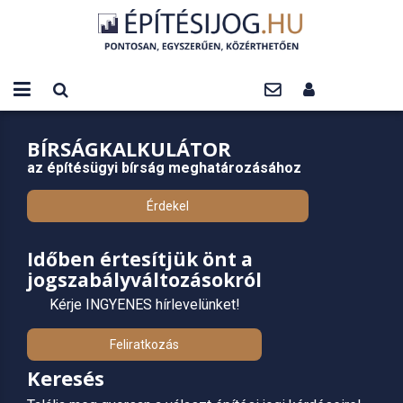
BÍRSÁGKALKULÁTOR
az építésügyi bírság meghatározásához
Érdekel
Időben értesítjük önt a
jogszabályváltozásokról
Kérje INGYENES hírlevelünket!
Feliratkozás
Keresés