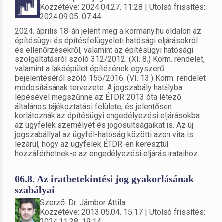
Közzétéve: 2024.04.27. 11:28 | Utolsó frissítés:
2024.09.05. 07:44
2024. április 18-án jelent meg a kormany.hu oldalon az
építésügyi és építésfelügyeleti hatósági eljárásokról
és ellenőrzésekről, valamint az építésügyi hatósági
szolgáltatásról szóló 312/2012. (XI. 8.) Korm. rendelet,
valamint a lakóépület építésének egyszerű
bejelentéséről szóló 155/2016. (VI. 13.) Korm. rendelet
módosításának tervezete. A jogszabály hatályba
lépésével megszűnne az ÉTDR 2013 óta létező
általános tájékoztatási felülete, és jelentősen
korlátoznák az építésügyi engedélyezési eljárásokba
az ügyfelek személyét és jogosultságaikat is. Az új
jogszabállyal az ügyfél-hatóság közötti azon vita is
lezárul, hogy az ügyfelek ÉTDR-en keresztül
hozzáférhetnek-e az engedélyezési eljárás irataihoz.
06.8. Az iratbetekintési jog gyakorlásának
szabályai
Szerző: Dr. Jámbor Attila
Közzétéve: 2013.05.04. 15:17 | Utolsó frissítés:
2024.11.28. 19:14