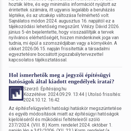
hozták létre, és egy minimális információt nyújtott az
érintettek számára, itt ugyanis legalább a beruházás
léptéke, és az utcakép változása felmérhető volt.
Sajnálatos módon 2024. augusztus 16. napjától ez a
tájékozódási lehetőség megszűnt. Vitézy Dávid 2026.
június 5-én bejelentette, hogy visszaállítják a tervek
nyilvános elérhetőségét, hiszen mindenkinek joga van
tudnia, mi épül a szomszédjában vagy a környékén. A
cikket 2026.06.15. napján frissítettük a társadalmi
egyeztetésre bocsátott jogszabálytervezettel
kapcsolatos tájékoztatással.
Hol ismerhetők meg a jegyzői építésügyi
hatóságok által kiadott engedélyek iratai?
Szerző: Építésijog.hu
Közzétéve: 2024.09.29. 13:44 | Utolsó frissítés:
2024.10.12. 16:42
Az építésfelügyeleti hatósági hatáskör megszüntetése
és egyéb módosítások miatt az építésügyi hatóságok
kijelöléséről és működési feltételeiről szóló
237/2024. (VIII. 8.) Korm. rendelet 2024. október 1.
napján lép a 343/2006. (XII. 23.) Korm. rendelet (a