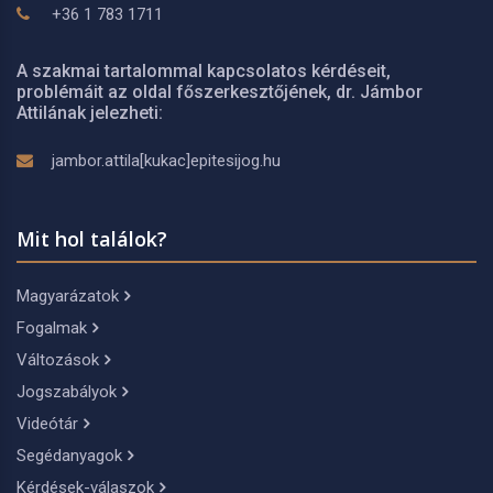
+36 1 783 1711
A szakmai tartalommal kapcsolatos kérdéseit,
problémáit az oldal főszerkesztőjének, dr. Jámbor
Attilának jelezheti:
jambor.attila[kukac]epitesijog.hu
Mit hol találok?
Magyarázatok
Fogalmak
Változások
Jogszabályok
Videótár
Segédanyagok
Kérdések-válaszok