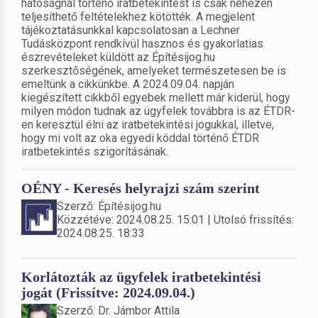
hatóságnál történő iratbetekintést is csak nehezen
teljesíthető feltételekhez kötötték. A megjelent
tájékoztatásunkkal kapcsolatosan a Lechner
Tudásközpont rendkívül hasznos és gyakorlatias
észrevételeket küldött az Építésijog.hu
szerkesztőségének, amelyeket természetesen be is
emeltünk a cikkünkbe. A 2024.09.04. napján
kiegészített cikkből egyebek mellett már kiderül, hogy
milyen módon tudnak az ügyfelek továbbra is az ÉTDR-
en keresztül élni az iratbetekintési jogukkal, illetve,
hogy mi volt az oka egyedi kóddal történő ÉTDR
iratbetekintés szigorításának.
OÉNY - Keresés helyrajzi szám szerint
Szerző: Építésijog.hu
Közzétéve: 2024.08.25. 15:01 | Utolsó frissítés:
2024.08.25. 18:33
Korlátozták az ügyfelek iratbetekintési
jogát (Frissítve: 2024.09.04.)
Szerző: Dr. Jámbor Attila