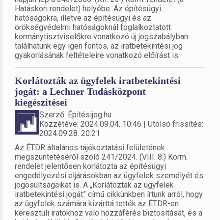
Hatásköri rendelet) helyébe. Az építésügyi
hatóságokra, illetve az építésügyi és az
örökségvédelmi hatóságoknál foglalkoztatott
kormánytisztviselőkre vonatkozó új jogszabályban
találhatunk egy igen fontos, az iratbetekintési jog
gyakorlásának feltételeire vonatkozó előírást is.
Korlátozták az ügyfelek iratbetekintési
jogát: a Lechner Tudásközpont
kiegészítései
Szerző: Építésijog.hu
Közzétéve: 2024.09.04. 10:46 | Utolsó frissítés:
2024.09.28. 20:21
Az ÉTDR általános tájékoztatási felületének
megszüntetéséről szóló 241/2024. (VIII. 8.) Korm.
rendelet jelentősen korlátozta az építésügyi
engedélyezési eljárásokban az ügyfelek személyét és
jogosultságaikat is. A „Korlátozták az ügyfelek
iratbetekintési jogát” című cikkünkben írtunk arról, hogy
az ügyfelek számára kizárttá tették az ÉTDR-en
keresztüli iratokhoz való hozzáférés biztosítását, és a