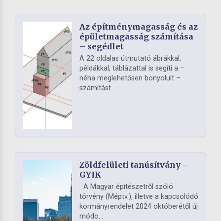
Az építménymagasság és az
épületmagasság számítása
– segédlet
A 22 oldalas útmutató ábrákkal,
példákkal, táblázattal is segíti a –
néha meglehetősen bonyolult –
számítást. ...
Zöldfelületi tanúsítvány –
GYIK
A Magyar építészetről szóló
törvény (Méptv.), illetve a kapcsolódó
kormányrendelet 2024 októberétől új
módo...