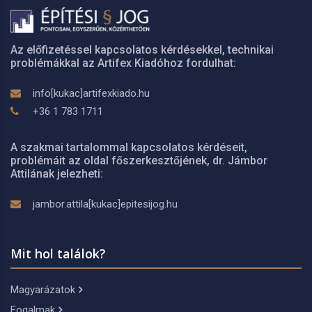
Az előfizetéssel kapcsolatos kérdésekkel, technikai
problémákkal az Artifex Kiadóhoz fordulhat:
info[kukac]artifexkiado.hu
+36 1 783 1711
A szakmai tartalommal kapcsolatos kérdéseit,
problémáit az oldal főszerkesztőjének, dr. Jámbor
Attilának jelezheti:
jambor.attila[kukac]epitesijog.hu
Mit hol találok?
Magyarázatok
Fogalmak