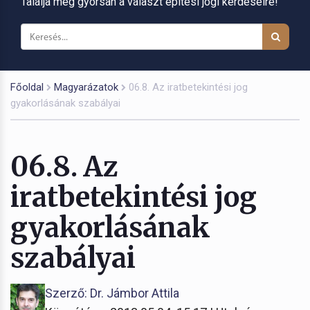
Találja meg gyorsan a választ építési jogi kérdéseire!
Főoldal
Magyarázatok
06.8. Az iratbetekintési jog
gyakorlásának szabályai
06.8. Az
iratbetekintési jog
gyakorlásának
szabályai
Szerző: Dr. Jámbor Attila