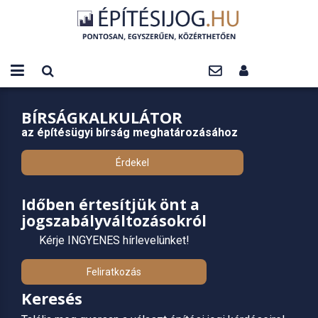
BÍRSÁGKALKULÁTOR
az építésügyi bírság meghatározásához
Érdekel
Időben értesítjük önt a
jogszabályváltozásokról
Kérje INGYENES hírlevelünket!
Feliratkozás
Keresés