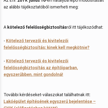
Az Étv.
2019. július 16
-én hatályba lépő módosításait
az alábbi tájékoztatóból ismerheti meg:
A
kötelező felelősségbiztosítás
ról itt tájékozódhat:
-
Kötelező tervezői és kivitelezői
felelősségbiztosítás: kinek kell megkötnie?
-
Kötelező tervezői és kivitelezői
felelősségbiztosítás az építőiparban,
egyszerűbben, mint gondolná!
További kérdéseket-válaszokat találhatnak itt:
Lakóépület építésének egyszerű bejelentése –