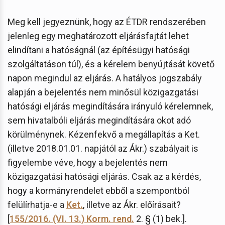
Meg kell jegyeznünk, hogy az ÉTDR rendszerében
jelenleg egy meghatározott eljárásfajtát lehet
elindítani a hatóságnál (az építésügyi hatósági
szolgáltatáson túl), és a kérelem benyújtását követő
napon megindul az eljárás. A hatályos jogszabály
alapján a bejelentés nem minősül közigazgatási
hatósági eljárás megindítására irányuló kérelemnek,
sem hivatalbóli eljárás megindítására okot adó
körülménynek. Kézenfekvő a megállapítás a Ket.
(illetve 2018.01.01. napjától az Ákr.) szabályait is
figyelembe véve, hogy a bejelentés nem
közigazgatási hatósági eljárás. Csak az a kérdés,
hogy a kormányrendelet ebből a szempontból
felülírhatja-e a
Ket.
, illetve az Ákr. előírásait?
[
155/2016. (VI. 13.) Korm. rend.
2. § (1) bek.].