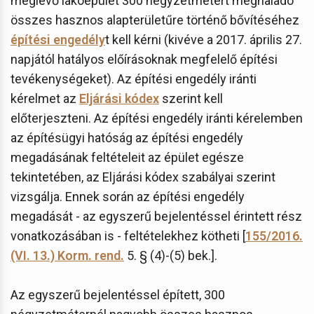
meglévő lakóépület 300 négyzetmétert meghaladó
összes hasznos alapterületűre történő bővítéséhez
építési engedély
t kell kérni (kivéve a 2017. április 27.
napjától hatályos előírásoknak megfelelő építési
tevékenységeket). Az építési engedély iránti
kérelmet az
Eljárási kódex
szerint kell
előterjeszteni. Az építési engedély iránti kérelemben
az építésügyi hatóság az építési engedély
megadásának feltételeit az épület egésze
tekintetében, az Eljárási kódex szabályai szerint
vizsgálja. Ennek során az építési engedély
megadását - az egyszerű bejelentéssel érintett rész
vonatkozásában is - feltételekhez kötheti [
155/2016.
(VI. 13.) Korm. rend.
5. § (4)-(5) bek.].
Az egyszerű bejelentéssel épített, 300