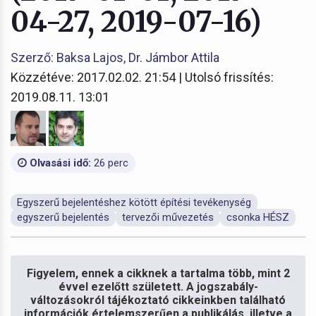
04-27, 2019-07-16)
Szerző: Baksa Lajos, Dr. Jámbor Attila
Közzétéve: 2017.02.02. 21:54 | Utolsó frissítés:
2019.08.11. 13:01
Olvasási idő:
26 perc
Egyszerű bejelentéshez kötött építési tevékenység
egyszerű bejelentés
tervezői művezetés
csonka HÉSZ
Figyelem, ennek a cikknek a tartalma több, mint 2
évvel ezelőtt született. A jogszabály-
változásokról tájékoztató cikkeinkben található
információk értelemszerűen a publikálás, illetve a