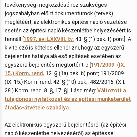
tevékenység megkezdéséhez szükséges
jogszabályban előírt dokumentumok (tervek)
meglétéért, az elektronikus építési napló vezetése
esetén az építési napló készenlétbe helyezéséért is
fennáll [
1997. évi LXXVIII. tv.
43. § (1) bek. f) pont]. A
kivitelező is köteles ellenőrizni, hogy az egyszerű
bejelentés hatálya alá eső építések esetében az
egyszerű bejelentés megtörtént-e [
191/2009. (IX.
15.) Korm. rend.
12. § (1a) bek. b) pont; 191/2009.
(IX. 15.) Korm. rend. 42. § (10) bek.; 482/2016. (XII.
28.) Korm. rend. 8. §, 17. §]. Lásd még:
Változott a
tulajdonosi nyilatkozat és az építési munkaterület
átadás-átvétele szabálya
Az elektronikus egyszerű bejelentésről (az építési
napló készenlétbe helyezéséről) az építéssel