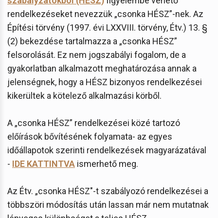
szabályzatokból (HÉSZ)
figyelembe vehető
rendelkezéseket nevezzük „csonka HÉSZ”-nek. Az
Építési törvény (1997. évi LXXVIII. törvény, Étv.) 13. §
(2) bekezdése tartalmazza a „csonka HÉSZ”
felsorolását. Ez nem jogszabályi fogalom, de a
gyakorlatban alkalmazott meghatározása annak a
jelenségnek, hogy a HÉSZ bizonyos rendelkezései
kikerültek a kötelező alkalmazási körből.
A „csonka HÉSZ” rendelkezései közé tartozó
előírások bővítésének folyamata- az egyes
időállapotok szerinti rendelkezések magyarázatával
-
IDE KATTINTVA
ismerhető meg.
Az Étv. „csonka HÉSZ"-t szabályozó rendelkezései a
többszöri módosítás után lassan már nem mutatnak