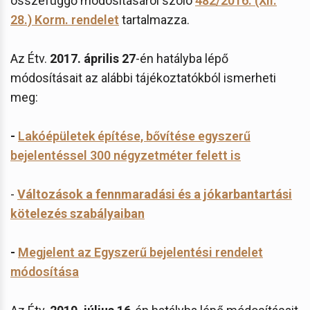
összefüggő módosításáról szóló
482/2016. (XII.
28.) Korm. rendelet
tartalmazza.
Az Étv.
2017. április 27
-én hatályba lépő
módosításait az alábbi tájékoztatókból ismerheti
meg:
-
Lakóépületek építése, bővítése egyszerű
bejelentéssel 300 négyzetméter felett is
-
Változások a fennmaradási és a jókarbantartási
kötelezés szabályaiban
-
Megjelent az Egyszerű bejelentési rendelet
módosítása