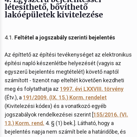
létesíthető, bővíthető
lakóépületek kivitelezése
4.1.
Feltétel a jogszabály szerinti bejelentés
Az építtető az építési tevékenységet az elektronikus
építési napló készenlétbe helyezését (vagyis az
egyszerű bejelentés megtételét) követő naptól
számított - tizenöt nap elteltét követően kezdheti
meg és folytathatja az
1997. évi LXXVIII. törvény
(Étv.), a
191/2009. (IX. 15.) Korm. rendelet
(Kivitelezési kódex) és a vonatkozó egyéb
jogszabályok rendelkezései szerint [
155/2016. (VI.
13.) Korm. rend.
4. § (1) bek.]. Látható, hogy a
bejelentés napja nem számít bele a határidőbe, és