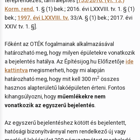
tereprendezés, támfalépítés [
155/2016. (VI. 13.)
Korm. rend.
1. § (1) bek.; 2016. évi LXXVIII. tv. 1. § (1)
bek.;
1997. évi LXXVIII. tv.
33/A. § (1) bek.; 2017. évi
XXIV. tv. 1. §].
Főként az OTÉK fogalmainak alkalmazásával
határozható meg, hogy milyen épületekre vonatkozik
a bejelentés hatálya. Az Építésijog.hu Előfizetője
ide
kattintva
megismerheti, hogy mi alapján
2
határozható meg, hogy mit kell 300 m
összes
hasznos alapterületű lakóépületen érteni. Fontos
kihangsúlyozni, hogy
műemlékekre nem
vonatkozik az egyszerű bejelentés
.
Az egyszerű bejelentéshez kötött és bejelentett,
hatósági bizonyítvánnyal nem rendelkező új vagy