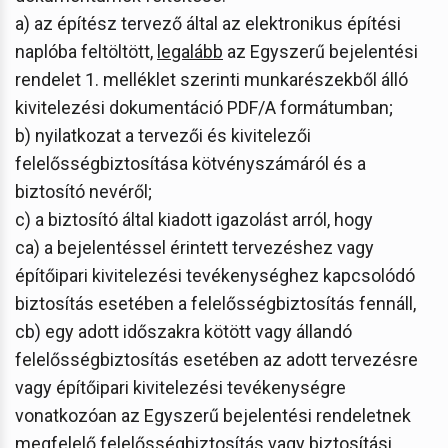
a) az építész tervező által az elektronikus építési
naplóba feltöltött,
legalább
az Egyszerű bejelentési
rendelet 1. melléklet szerinti munkarészekből álló
kivitelezési dokumentáció PDF/A formátumban;
b) nyilatkozat a tervezői és kivitelezői
felelősségbiztosítása kötvényszámáról és a
biztosító nevéről;
c) a biztosító által kiadott igazolást arról, hogy
ca) a bejelentéssel érintett tervezéshez vagy
építőipari kivitelezési tevékenységhez kapcsolódó
biztosítás esetében a felelősségbiztosítás fennáll,
cb) egy adott időszakra kötött vagy állandó
felelősségbiztosítás esetében az adott tervezésre
vagy építőipari kivitelezési tevékenységre
vonatkozóan az Egyszerű bejelentési rendeletnek
megfelelő felelősségbiztosítás vagy biztosítási