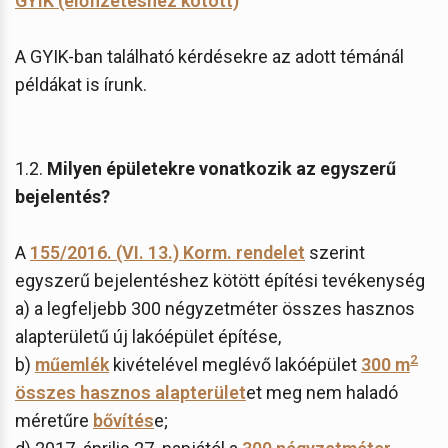
GYIK (előfizetéshez kötött)
A GYIK-ban található kérdésekre az adott témánál
példákat is írunk.
1.2.
Milyen épületekre vonatkozik az egyszerű
bejelentés?
A
155/2016. (VI. 13.) Korm. rendelet
szerint
egyszerű bejelentéshez kötött építési tevékenység
a) a legfeljebb 300 négyzetméter összes hasznos
alapterületű új lakóépület építése,
2
b)
műemlék
kivételével meglévő lakóépület
300 m
összes hasznos alapterület
et meg nem haladó
méretűre
bővítés
e;