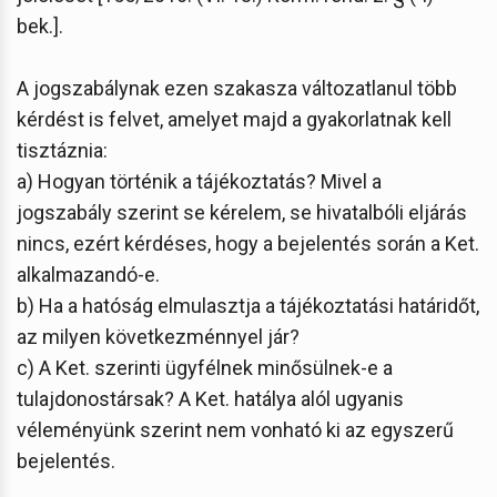
bek.].
A jogszabálynak ezen szakasza változatlanul több
kérdést is felvet, amelyet majd a gyakorlatnak kell
tisztáznia:
a) Hogyan történik a tájékoztatás? Mivel a
jogszabály szerint se kérelem, se hivatalbóli eljárás
nincs, ezért kérdéses, hogy a bejelentés során a Ket.
alkalmazandó-e.
b) Ha a hatóság elmulasztja a tájékoztatási határidőt,
az milyen következménnyel jár?
c) A Ket. szerinti ügyfélnek minősülnek-e a
tulajdonostársak? A Ket. hatálya alól ugyanis
véleményünk szerint nem vonható ki az egyszerű
bejelentés.