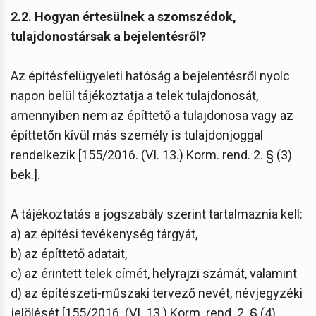
2.2. Hogyan értesülnek a szomszédok,
tulajdonostársak a bejelentésről?
Az építésfelügyeleti hatóság a bejelentésről nyolc
napon belül tájékoztatja a telek tulajdonosát,
amennyiben nem az építtető a tulajdonosa vagy az
építtetőn kívül más személy is tulajdonjoggal
rendelkezik [155/2016. (VI. 13.) Korm. rend. 2. § (3)
bek.].
A tájékoztatás a jogszabály szerint tartalmaznia kell:
a) az építési tevékenység tárgyát,
b) az építtető adatait,
c) az érintett telek címét, helyrajzi számát, valamint
d) az építészeti-műszaki tervező nevét, névjegyzéki
jelölését [155/2016. (VI. 13.) Korm. rend. 2. § (4)