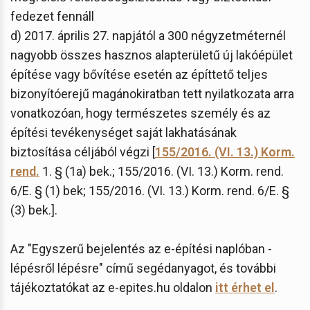
fedezet fennáll
d) 2017. április 27. napjától a 300 négyzetméternél
nagyobb összes hasznos alapterületű új lakóépület
építése vagy bővítése esetén az építtető teljes
bizonyítóerejű magánokiratban tett nyilatkozata arra
vonatkozóan, hogy természetes személy és az
építési tevékenységet saját lakhatásának
biztosítása céljából végzi [
155/2016. (VI. 13.) Korm.
rend.
1. § (1a) bek.; 155/2016. (VI. 13.) Korm. rend.
6/E. § (1) bek; 155/2016. (VI. 13.) Korm. rend. 6/E. §
(3) bek.].
Az "Egyszerű bejelentés az e-építési naplóban -
lépésről lépésre" című segédanyagot, és további
tájékoztatókat az e-epites.hu oldalon
itt érhet el
.