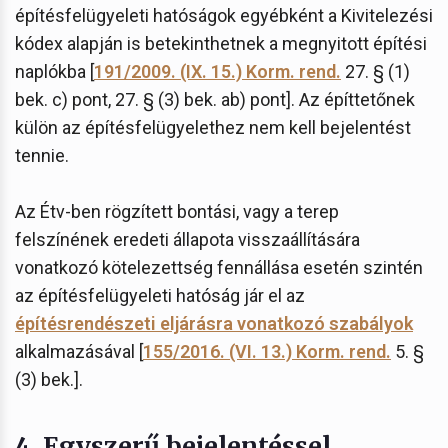
építésfelügyeleti hatóságok egyébként a Kivitelezési
kódex alapján is betekinthetnek a megnyitott építési
naplókba [
191/2009. (IX. 15.) Korm. rend.
27. § (1)
bek. c) pont, 27. § (3) bek. ab) pont]. Az építtetőnek
külön az építésfelügyelethez nem kell bejelentést
tennie.
Az Étv-ben rögzített bontási, vagy a terep
felszínének eredeti állapota visszaállítására
vonatkozó kötelezettség fennállása esetén szintén
az építésfelügyeleti hatóság jár el az
építésrendészeti eljárásra vonatkozó szabályok
alkalmazásával [
155/2016. (VI. 13.) Korm. rend.
5. §
(3) bek.].
4.
Egyszerű bejelentéssel