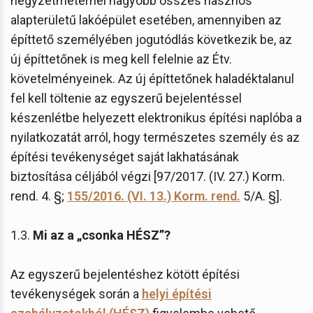
négyzetméternél nagyobb összes hasznos
alapterületű lakóépület esetében, amennyiben az
építtető személyében jogutódlás következik be, az
új építtetőnek is meg kell felelnie az Étv.
követelményeinek. Az új építtetőnek haladéktalanul
fel kell töltenie az egyszerű bejelentéssel
készenlétbe helyezett elektronikus építési naplóba a
nyilatkozatát arról, hogy természetes személy és az
építési tevékenységet saját lakhatásának
biztosítása céljából végzi [97/2017. (IV. 27.) Korm.
rend. 4. §;
155/2016. (VI. 13.) Korm. rend.
5/A. §].
1.3.
Mi az a „csonka HÉSZ”?
Az egyszerű bejelentéshez kötött építési
tevékenységek során a
helyi építési