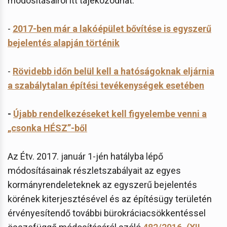
módosításairól itt tájékozódhat:
-
2017-ben már a lakóépület bővítése is egyszerű
bejelentés alapján történik
-
Rövidebb időn belül kell a hatóságoknak eljárnia
a szabálytalan építési tevékenységek esetében
-
Újabb rendelkezéseket kell figyelembe venni a
„csonka HÉSZ”-ből
Az Étv. 2017. január 1-jén hatályba lépő
módosításainak részletszabályait az egyes
kormányrendeleteknek az egyszerű bejelentés
körének kiterjesztésével és az építésügy területén
érvényesítendő további bürokráciacsökkentéssel