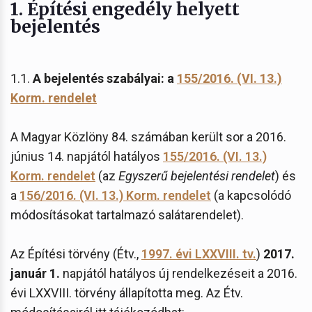
1.
Építési engedély helyett
bejelentés
1.1.
A bejelentés szabályai: a
155/2016. (VI. 13.)
Korm. rendelet
A Magyar Közlöny 84. számában került sor a 2016.
június 14. napjától hatályos
155/2016. (VI. 13.)
Korm. rendelet
(az
Egyszerű bejelentési rendelet
) és
a
156/2016. (VI. 13.) Korm. rendelet
(a kapcsolódó
módosításokat tartalmazó salátarendelet).
Az Építési törvény (Étv.,
1997. évi LXXVIII. tv.
)
2017.
január 1.
napjától hatályos új rendelkezéseit a 2016.
évi LXXVIII. törvény állapította meg. Az Étv.