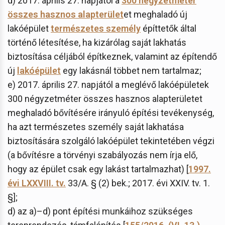
d) 2017. április 27. napjától a
300 négyzetméter
összes hasznos alapterület
et meghaladó új
lakóépület
természetes személy
építtetők által
történő létesítése, ha kizárólag saját lakhatás
biztosítása céljából építkeznek, valamint az építendő
új
lakóépület
egy lakásnál többet nem tartalmaz;
e) 2017. április 27. napjától a meglévő lakóépületek
300 négyzetméter összes hasznos alapterületet
meghaladó bővítésére irányuló építési tevékenység,
ha azt természetes személy saját lakhatása
biztosítására szolgáló lakóépület tekintetében végzi
(a bővítésre a törvényi szabályozás nem írja elő,
hogy az épület csak egy lakást tartalmazhat) [
1997.
évi LXXVIII. tv.
33/A. § (2) bek.; 2017. évi XXIV. tv. 1.
§];
d) az a)–d) pont építési munkáihoz szükséges