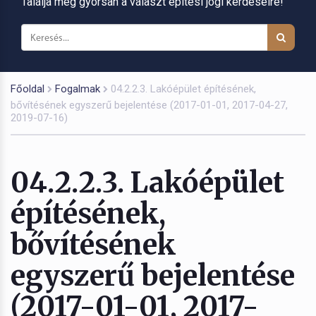
Találja meg gyorsan a választ építési jogi kérdéseire!
Főoldal
Fogalmak
04.2.2.3. Lakóépület építésének,
bővítésének egyszerű bejelentése (2017-01-01, 2017-04-27,
2019-07-16)
04.2.2.3. Lakóépület
építésének,
bővítésének
egyszerű bejelentése
(2017-01-01, 2017-