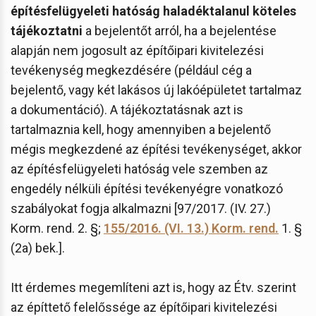
építésfelügyeleti hatóság haladéktalanul köteles
tájékoztatni
a bejelentőt arról, ha a bejelentése
alapján nem jogosult az építőipari kivitelezési
tevékenység megkezdésére (például cég a
bejelentő, vagy két lakásos új lakóépületet tartalmaz
a dokumentáció). A tájékoztatásnak azt is
tartalmaznia kell, hogy amennyiben a bejelentő
mégis megkezdené az építési tevékenységet, akkor
az építésfelügyeleti hatóság vele szemben az
engedély nélküli építési tevékenyégre vonatkozó
szabályokat fogja alkalmazni [97/2017. (IV. 27.)
Korm. rend. 2. §;
155/2016. (VI. 13.) Korm. rend.
1. §
(2a) bek.].
Itt érdemes megemlíteni azt is, hogy az Étv. szerint
az építtető felelőssége az építőipari kivitelezési