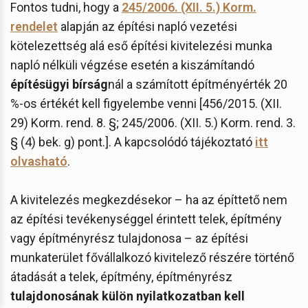
Fontos tudni, hogy a
245/2006. (XII. 5.) Korm.
rendelet
alapján az építési napló vezetési
kötelezettség alá eső építési kivitelezési munka
napló nélküli végzése esetén a kiszámítandó
építésügyi bírság
nál a számított építményérték 20
%-os értékét kell figyelembe venni [456/2015. (XII.
29) Korm. rend. 8. §; 245/2006. (XII. 5.) Korm. rend. 3.
§ (4) bek. g) pont.]. A kapcsolódó tájékoztató
itt
olvasható
.
A kivitelezés megkezdésekor – ha az építtető nem
az építési tevékenységgel érintett telek, építmény
vagy építményrész tulajdonosa – az építési
munkaterület fővállalkozó kivitelező részére történő
átadását a telek, építmény, építményrész
tulajdonosának külön nyilatkozatban kell