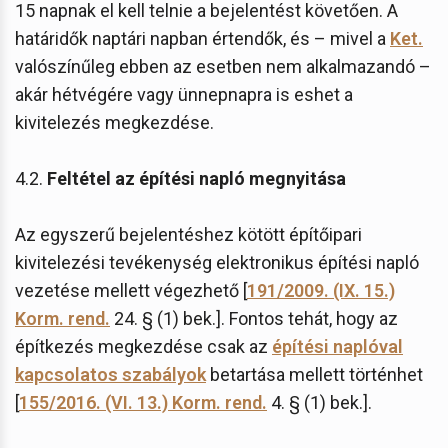
15 napnak el kell telnie a bejelentést követően. A
határidők naptári napban értendők, és – mivel a
Ket.
valószínűleg ebben az esetben nem alkalmazandó –
akár hétvégére vagy ünnepnapra is eshet a
kivitelezés megkezdése.
4.2.
Feltétel az építési napló megnyitása
Az egyszerű bejelentéshez kötött építőipari
kivitelezési tevékenység elektronikus építési napló
vezetése mellett végezhető [
191/2009. (IX. 15.)
Korm. rend.
24. § (1) bek.]. Fontos tehát, hogy az
építkezés megkezdése csak az
építési naplóval
kapcsolatos szabályok
betartása mellett történhet
[
155/2016. (VI. 13.) Korm. rend.
4. § (1) bek.].