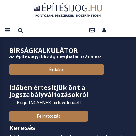
BÍRSÁGKALKULÁTOR
az építésügyi bírság meghatározásához
Érdekel
Időben értesítjük önt a
jogszabályváltozásokról
Kérje INGYENES hírlevelünket!
Feliratkozás
Keresés