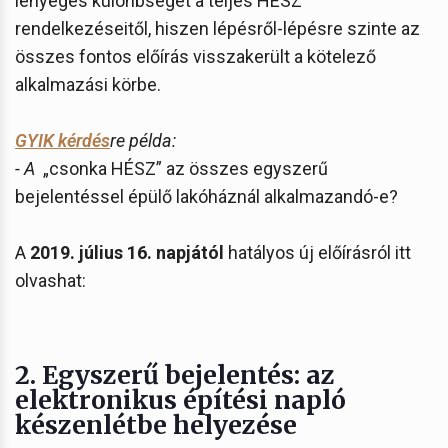
lényeges különbséget a teljes HÉSZ
rendelkezéseitől, hiszen lépésről-lépésre szinte az
összes fontos előírás visszakerült a kötelező
alkalmazási körbe.
GYIK kérdés
re példa:
- A
„csonka HÉSZ” az összes egyszerű
bejelentéssel épülő lakóháznál alkalmazandó-e?
A
2019. július 16. napjától
hatályos új előírásról itt
olvashat:
2.
Egyszerű bejelentés: az
elektronikus építési napló
készenlétbe helyezése