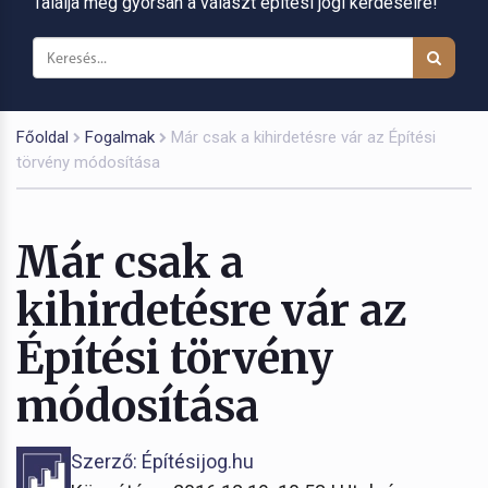
Találja meg gyorsan a választ építési jogi kérdéseire!
Főoldal
Fogalmak
Már csak a kihirdetésre vár az Építési
törvény módosítása
Már csak a
kihirdetésre vár az
Építési törvény
módosítása
Szerző: Építésijog.hu