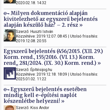
2020.02.18. 14:32
Milyen dokumentáció alapján
kivitelezhető az egyszerű bejelentés
alapján készülő ház? – 2. rész »
Szerző: Huszti István
Közzétéve: 2019.12.07. 08:45 | Utolsó frissítés:
2019.12.08. 20:55
Egyszerű bejelentés (456/2015. (XII. 29.)
Korm. rend., 155/2016. (VI. 13.) Korm.
rend,, 281/2024. (IX. 30.) Korm. rend.) »
Szerző: Építésijog.hu
Közzétéve: 2019.12.18. 18:09 | Utolsó frissítés:
2025.01.02. 11:22
Egyszerű bejelentés esetében
mindig kell e-építési naplót
készenlétbe helyezni! »
Szerző: Kiss Andor