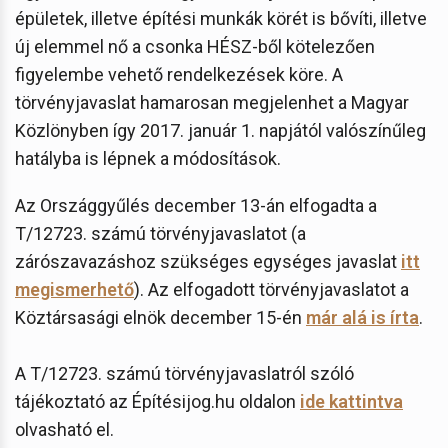
épületek, illetve építési munkák körét is bővíti, illetve
új elemmel nő a csonka HÉSZ-ből kötelezően
figyelembe vehető rendelkezések köre. A
törvényjavaslat hamarosan megjelenhet a Magyar
Közlönyben így 2017. január 1. napjától valószínűleg
hatályba is lépnek a módosítások.
Az Országgyűlés december 13-án elfogadta a
T/12723. számú törvényjavaslatot (a
zárószavazáshoz szükséges egységes javaslat
itt
megismerhető
). Az elfogadott törvényjavaslatot a
Köztársasági elnök december 15-én
már alá is írta
.
A T/12723. számú törvényjavaslatról szóló
tájékoztató az Építésijog.hu oldalon
ide kattintva
olvasható el.