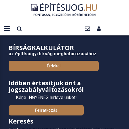
BÍRSÁGKALKULÁTOR
az építésügyi bírság meghatározásához
Érdekel
Időben értesítjük önt a
jogszabályváltozásokról
Kérje INGYENES hírlevelünket!
Feliratkozás
Keresés