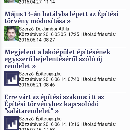
2016.04.27. 11:14
Május 13-án hatályba lépett az Építési
törvény módosítása »
Szerző: Dr. Jámbor Attila
Közzétéve: 2016.05.05. 17:25 | Utolsó frissítés:
2016.06.14. 08:27
Megjelent a lakóépület építésének
egyszerű bejelentéséről szóló új
rendelet »
Szerző: Építésijog.hu
Közzétéve: 2016.06.14. 07:40 | Utolsó frissítés:
2016.06.21. 08:46
Erre várt az építési szakma: itt az
Építési törvényhez kapcsolódó
"salátarendelet" »
Szerző: Építésijog.hu
Közzétéve: 2016.06.14. 13:16 | Utolsó frissítés:
2016.07.16. 14:58