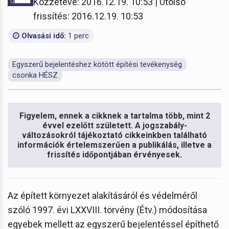
Közzétéve: 2016.12.19. 10:53 | Utolsó
frissítés: 2016.12.19. 10:53
Olvasási idő:
1 perc
Egyszerű bejelentéshez kötött építési tevékenység
csonka HÉSZ
Figyelem, ennek a cikknek a tartalma több, mint 2
évvel ezelőtt született. A jogszabály-
változásokról tájékoztató cikkeinkben található
információk értelemszerűen a publikálás, illetve a
frissítés időpontjában érvényesek.
Az épített környezet alakításáról és védelméről
szóló 1997. évi LXXVIII. törvény (Étv.) módosítása
egyebek mellett az egyszerű bejelentéssel építhető