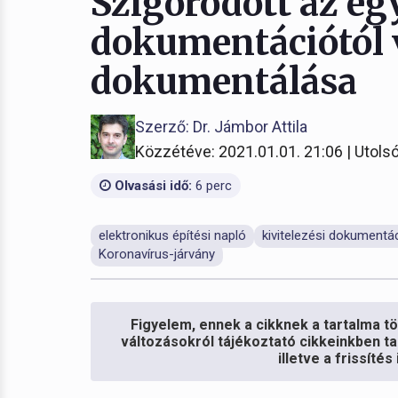
Szigorodott az eg
dokumentációtól v
dokumentálása
Szerző: Dr. Jámbor Attila
Közzétéve: 2021.01.01. 21:06 | Utolsó
Olvasási idő:
6 perc
elektronikus építési napló
kivitelezési dokumentá
Koronavírus-járvány
Figyelem, ennek a cikknek a tartalma töb
változásokról tájékoztató cikkeinkben ta
illetve a frissíté