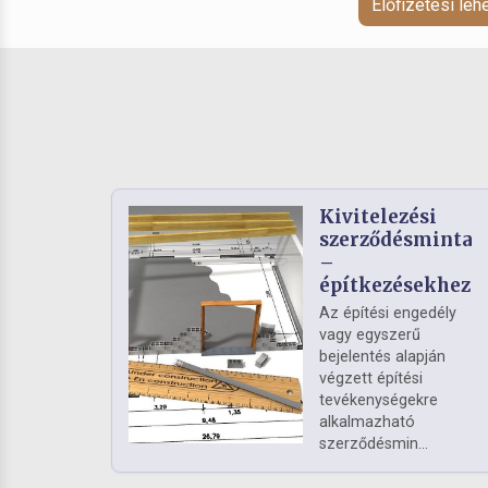
Előfizetési le
Kivitelezési
szerződésminta
–
építkezésekhez
Az építési engedély
vagy egyszerű
bejelentés alapján
végzett építési
tevékenységekre
alkalmazható
szerződésmin...