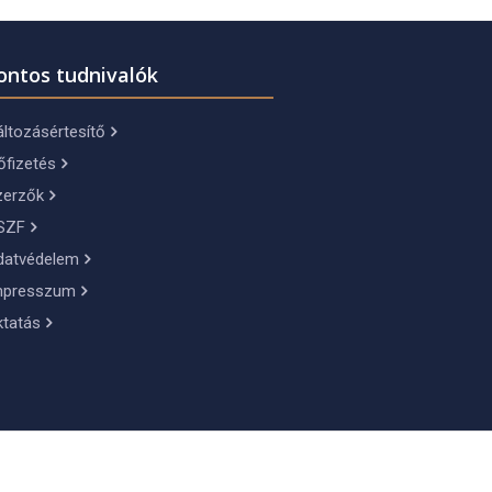
ontos tudnivalók
ltozásértesítő
őfizetés
zerzők
SZF
datvédelem
mpresszum
ktatás