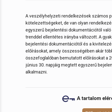
A veszélyhelyzeti rendelkezések számos po
kötelezettségeket, de van olyan rendelkezés
egyszerű bejelentési dokumentációtól való 
trenddel ellentétes irányba változott. A gy
bejelentési dokumentációtól és a kivitelez
előírásokat, amely összességében akár több 
összefoglalóban bemutatott előírásokat a 2
június 30. napjáig megtett egyszerű bejele
alkalmazni.
A tartalom elé