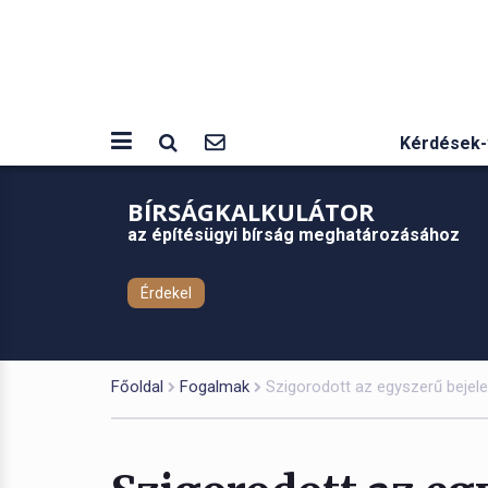
Kérdések-
BÍRSÁGKALKULÁTOR
az építésügyi bírság meghatározásához
Érdekel
Főoldal
Fogalmak
Szigorodott az egyszerű bejel