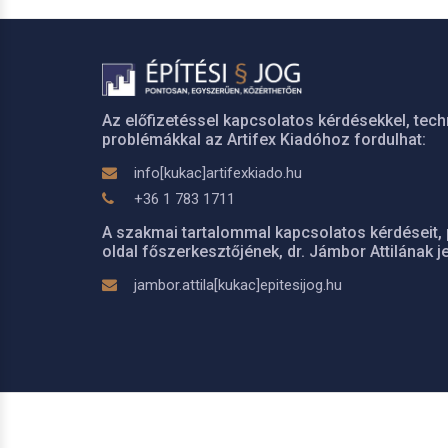
Az előfizetéssel kapcsolatos kérdésekkel, tech
problémákkal az Artifex Kiadóhoz fordulhat:
info[kukac]artifexkiado.hu
+36 1 783 1711
A szakmai tartalommal kapcsolatos kérdéseit, 
oldal főszerkesztőjének, dr. Jámbor Attilának je
jambor.attila[kukac]epitesijog.hu