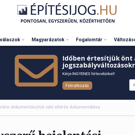
válaszok
Magyarázatok
Fogalomtár
Változá
Időben értesítjük önt 
jogszabályváltozásokr
Kérje INGYENES hírlevelünket!
Feliratkozás
entési dokumentációtól való eltérés dokumentálása