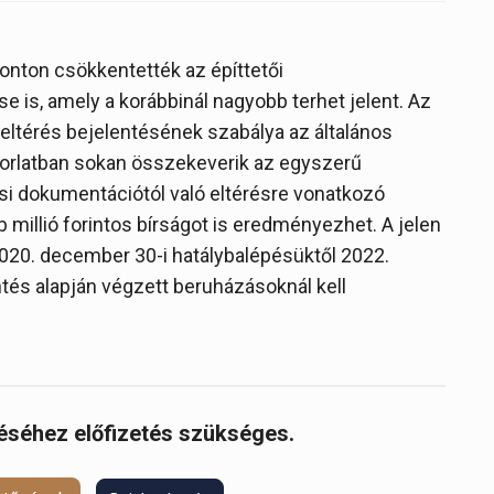
nton csökkentették az építtetői
e is, amely a korábbinál nagyobb terhet jelent. Az
eltérés bejelentésének szabálya az általános
akorlatban sokan összekeverik az egyszerű
ési dokumentációtól való eltérésre vonatkozó
millió forintos bírságot is eredményezhet. A jelen
020. december 30-i hatálybalépésüktől 2022.
ntés alapján végzett beruházásoknál kell
réséhez előfizetés szükséges.