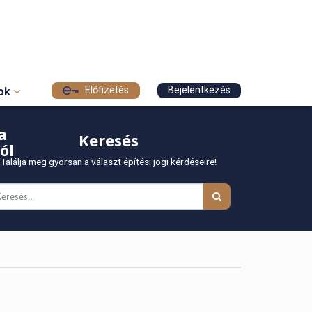
Előfizetés
Bejelentkezés
sok
a
Keresés
ól
Találja meg gyorsan a választ építési jogi kérdéseire!