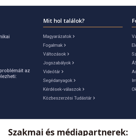
Mit hol találok?
F
Magyarázatok
Vá
nikai
Fogalmak
El
Változások
S
Jogszabályok
Á
problémáit az
Videótár
A
lezheti:
Segédanyagok
I
Kérdések-válaszok
O
Közbeszerzési Tudástár
Szakmai és médiapartnerek: