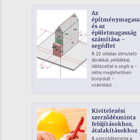
Az
építménymagass
és az
épületmagasság
számítása –
segédlet
A 22 oldalas útmutató
ábrákkal, példákkal,
táblázattal is segíti a –
néha meglehetősen
bonyolult –
számítást. ...
Kivitelezési
szerződésminta
felújításokhoz,
átalakításokhoz
A szerződésminta a