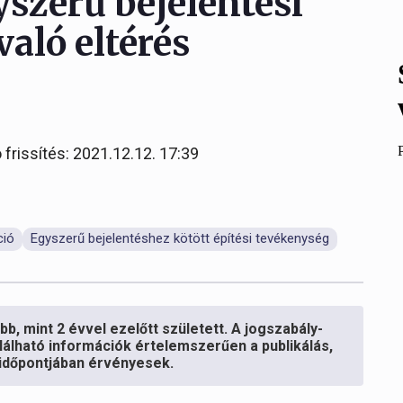
yszerű bejelentési
aló eltérés
 frissítés: 2021.12.12. 17:39
ció
Egyszerű bejelentéshez kötött építési tevékenység
b, mint 2 évvel ezelőtt született. A jogszabály-
lálható információk értelemszerűen a publikálás,
s időpontjában érvényesek.