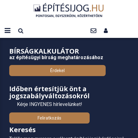
BÍRSÁGKALKULÁTOR
az építésügyi bírság meghatározásához
Érdekel
Időben értesítjük önt a
jogszabályváltozásokról
Kérje INGYENES hírlevelünket!
Feliratkozás
Keresés