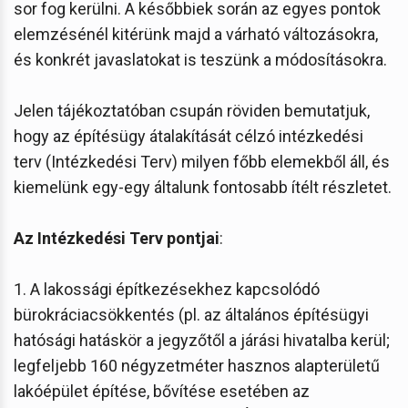
sor fog kerülni. A későbbiek során az egyes pontok
elemzésénél kitérünk majd a várható változásokra,
és konkrét javaslatokat is teszünk a módosításokra.
Jelen tájékoztatóban csupán röviden bemutatjuk,
hogy az építésügy átalakítását célzó intézkedési
terv (Intézkedési Terv) milyen főbb elemekből áll, és
kiemelünk egy-egy általunk fontosabb ítélt részletet.
Az Intézkedési Terv pontjai
:
1. A lakossági építkezésekhez kapcsolódó
bürokráciacsökkentés (pl. az általános építésügyi
hatósági hatáskör a jegyzőtől a járási hivatalba kerül;
legfeljebb 160 négyzetméter hasznos alapterületű
lakóépület építése, bővítése esetében az