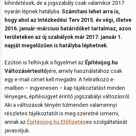
kihirdetések, de a jogszabály csak valamikor 2017
nyarán lépnek hatályba.
Számítani lehet arra is,
hogy ahol az Intézkedési Terv 2015. év végi, illetve
2016. január-márciusi határidőket tartalmaz, azon
területeken az új szabályok már 2017. január 1.
napját megelőzően is hatályba léphetnek
.
Ezúton is felhívjuk a figyelmet az
Építésijog.hu
Változásértesítő
jére, amely használatához csak
egy e-mail címet kell megadni. A feliratkozó e-
mailben – ingyenesen – kap tájékoztatást minden
lényeges, építésügyet érintő jogszabályi változásról.
Aki a változások tényén túlmenően valamennyi
részletes tájékoztatót is meg szeretné ismerni,
annak az
Építésijog.hu Előfizetés
es szolgáltatását
javasoljuk.