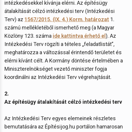
intézkedésekkel kívánja elérni. Az építésügy
átalakítását célzó intézkedési terv (Intézkedési
Terv) az
1567/2015. (IX. 4.) Korm. határozat
1.
számú mellékletéből ismerhető meg (a Magyar
Közlöny 123. száma
ide kattintva érhető el
)
. Az
Intézkedési Terv rögzíti a tételes „feladatlistát”,
meghatározza a változással érintendő területet és
elérni kívánt célt. A Kormány döntése értelmében a
Miniszterelnökséget vezető miniszter fogja
koordinálni az Intézkedési Terv végrehajtását.
2.
Az építésügy átalakítását célzó intézkedési terv
Az Intézkedési Terv egyes elemeinek részletes
bemutatására az Építésijog.hu portálon hamarosan