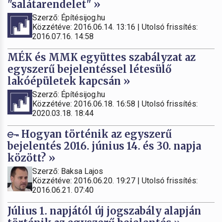
"salátarendelet" »
Szerző: Építésijog.hu
Közzétéve: 2016.06.14. 13:16 | Utolsó frissítés:
2016.07.16. 14:58
MÉK és MMK együttes szabályzat az
egyszerű bejelentéssel létesülő
lakóépületek kapcsán »
Szerző: Építésijog.hu
Közzétéve: 2016.06.18. 16:58 | Utolsó frissítés:
2020.03.18. 18:44
Hogyan történik az egyszerű
bejelentés 2016. június 14. és 30. napja
között? »
Szerző: Baksa Lajos
Közzétéve: 2016.06.20. 19:27 | Utolsó frissítés:
2016.06.21. 07:40
Július 1. napjától új jogszabály alapján