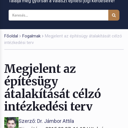
Találja meg gyorsan a választ építési jogi kérdéseire!
Főoldal
Fogalmak
Megjelent az építésügy átalakítását célzó
intézkedési terv
Megjelent az
építésügy
átalakítását célzó
intézkedési terv
Szerző: Dr. Jámbor Attila