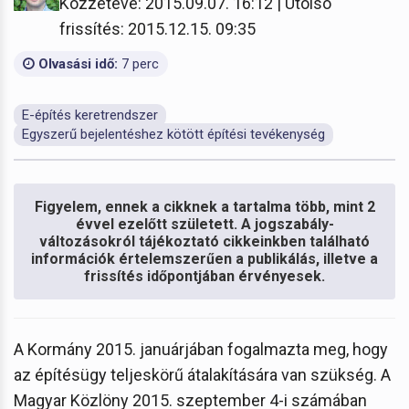
Közzétéve: 2015.09.07. 16:12 | Utolsó
frissítés: 2015.12.15. 09:35
Olvasási idő:
7 perc
E-építés keretrendszer
Egyszerű bejelentéshez kötött építési tevékenység
Figyelem, ennek a cikknek a tartalma több, mint 2
évvel ezelőtt született. A jogszabály-
változásokról tájékoztató cikkeinkben található
információk értelemszerűen a publikálás, illetve a
frissítés időpontjában érvényesek.
A Kormány 2015. januárjában fogalmazta meg, hogy
az építésügy teljeskörű átalakítására van szükség. A
Magyar Közlöny 2015. szeptember 4-i számában