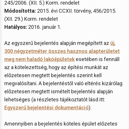
245/2006. (XII. 5.) Korm. rendelet
Módosította:
2015. évi CCXII. törvény, 456/2015.
(XII. 29.) Korm. rendelet
Hatályos:
2016. január 1.
Az egyszerű bejelentés alapján megépített az
új,
300 négyzetméter összes hasznos alapterületet
meg nem haladó lakóépületek
esetében is fennáll
az a kötelezettség, hogy az építési munkát az
előzetesen megtett bejelentés szerint kell
megvalósítani. A bejelentéstől való eltérés kizárólag
előzetesen megtett ismételt bejelentés alapján
lehetséges (a részletes tájékoztatót lásd itt:
Egyszerű bejelentési dokumentáció
).
Amennyiben a bejelentés köteles épület előzetes