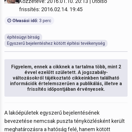
Közzétéve: 2016.01.10. 20:13 | Utolsó
frissítés: 2016.02.14. 19:45
Olvasási idő:
3 perc
építésügyi bírság
Egyszerű bejelentéshez kötött építési tevékenység
Figyelem, ennek a cikknek a tartalma több, mint 2
évvel ezelőtt született. A jogszabály-
változásokról tájékoztató cikkeinkben található
információk értelemszerűen a publikálás, illetve a
frissítés időpontjában érvényesek.
A lakóépületek egyszerű bejelentésének
bevezetése nemcsak puszta tényközlésként került
meghatározásra a hatóság felé, hanem kötött