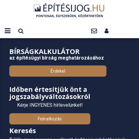
BÍRSÁGKALKULÁTOR
az építésügyi bírság meghatározásához
Érdekel
Időben értesítjük önt a
jogszabályváltozásokról
Kérje INGYENES hírlevelünket!
Feliratkozás
Keresés