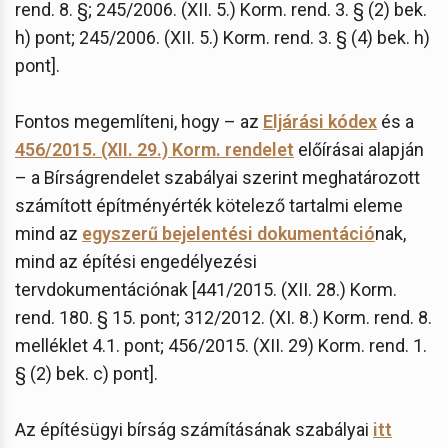
rend. 8. §; 245/2006. (XII. 5.) Korm. rend. 3. § (2) bek.
h) pont; 245/2006. (XII. 5.) Korm. rend. 3. § (4) bek. h)
pont].
Fontos megemlíteni, hogy – az
Eljárási kódex
és a
456/2015. (XII. 29.) Korm. rendelet
előírásai alapján
– a Bírságrendelet szabályai szerint meghatározott
számított építményérték kötelező tartalmi eleme
mind az
egyszerű bejelentési dokumentáció
nak,
mind az építési engedélyezési
tervdokumentációnak [441/2015. (XII. 28.) Korm.
rend. 180. § 15. pont; 312/2012. (XI. 8.) Korm. rend. 8.
melléklet 4.1. pont; 456/2015. (XII. 29) Korm. rend. 1.
§ (2) bek. c) pont].
Az építésügyi bírság számításának szabályai
itt