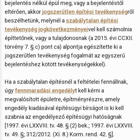
bejelentés nélkül épül meg, vagy a bejelentéstől
eltérően, akkor
jogszerűtlen építési tevékenység
ről
beszélhetünk, melynél a
szabálytalan építési
tevékenység jogkövetkezményei
vel kell számolnia
építtetőnek, vagy a tulajdonosnak (a 2015. évi CCXII.
törvény 7. § c) pont ca) alpontja egészítette ki a
jogszerűtlen tevékenység fogalmát az egyszerű
bejelentéshez kötött tevékenységekkel).
Ha a szabálytalan építésnél a feltételei fennállnak,
úgy
fennmaradási engedély
t kell kérni a
megvalósított épületre, építményrészre, amely
engedély kiadásával építésügyi bírságot is ki kell
szabnia az engedélyező építésügyi hatóságnak
[1997. évi LXXVIII. tv. 48. § (2) bek.; 1997. évi LXXVIII.
tv. 49. §; 312/2012. (XI. 8.) Korm. rend. 42. §].