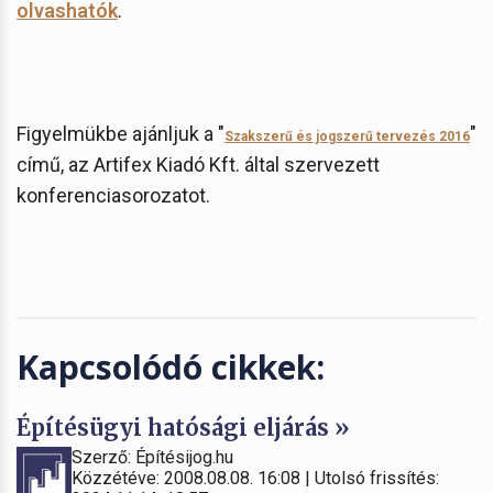
olvashatók
.
Figyelmükbe ajánljuk a "
"
Szakszerű és jogszerű tervezés 2016
című, az Artifex Kiadó Kft. által szervezett
konferenciasorozatot.
Kapcsolódó cikkek:
Építésügyi hatósági eljárás »
Szerző: Építésijog.hu
Közzétéve: 2008.08.08. 16:08 | Utolsó frissítés: