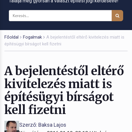
Találja meg gyorsan a választ építési jogi kérdéseire!
Főoldal
Fogalmak
A bejelentéstől eltérő kivitelezés miatt is
építésügyi bírságot kell fizetni
A bejelentéstől eltérő
kivitelezés miatt is
építésügyi bírságot
kell fizetni
Szerző: Baksa Lajos