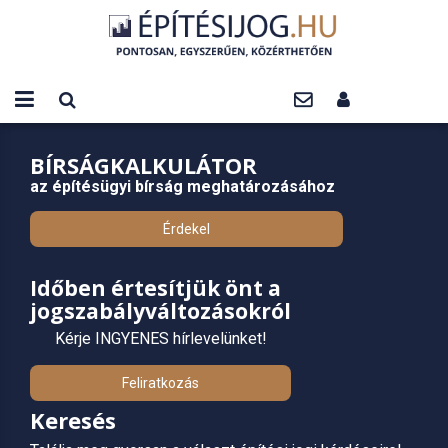
BÍRSÁGKALKULÁTOR
az építésügyi bírság meghatározásához
Érdekel
Időben értesítjük önt a
jogszabályváltozásokról
Kérje INGYENES hírlevelünket!
Feliratkozás
Keresés