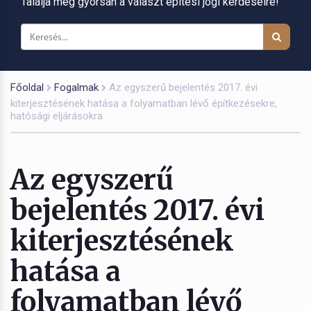
Találja meg gyorsan a választ építési jogi kérdéseire!
Főoldal
Fogalmak
Az egyszerű bejelentés 2017. évi
kiterjesztésének hatása a folyamatban lévő építkezésekre,
hatósági eljárásokra
Az egyszerű
bejelentés 2017. évi
kiterjesztésének
hatása a
folyamatban lévő