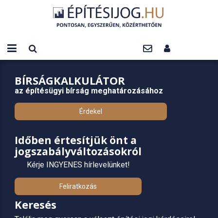
BÍRSÁGKALKULÁTOR
az építésügyi bírság meghatározásához
Érdekel
Időben értesítjük önt a
jogszabályváltozásokról
Kérje INGYENES hírlevelünket!
Feliratkozás
Keresés