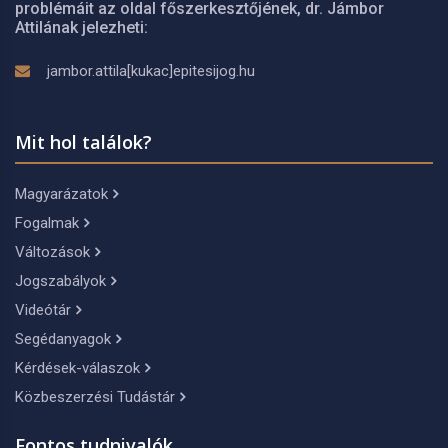
problémáit az oldal főszerkesztőjének, dr. Jámbor
Attilának jelezheti:
jambor.attila[kukac]epitesijog.hu
Mit hol találok?
Magyarázatok
Fogalmak
Változások
Jogszabályok
Videótár
Segédanyagok
Kérdések-válaszok
Közbeszerzési Tudástár
Fontos tudnivalók