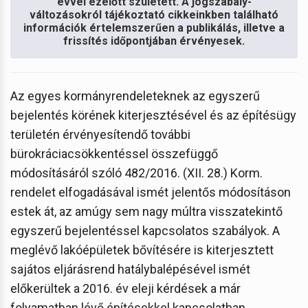
évvel ezelőtt született. A jogszabály-
változásokról tájékoztató cikkeinkben található
információk értelemszerűen a publikálás, illetve a
frissítés időpontjában érvényesek.
Az egyes kormányrendeleteknek az egyszerű
bejelentés körének kiterjesztésével és az építésügy
területén érvényesítendő további
bürokráciacsökkentéssel összefüggő
módosításáról szóló 482/2016. (XII. 28.) Korm.
rendelet elfogadásával ismét jelentős módosításon
estek át, az amúgy sem nagy múltra visszatekintő
egyszerű bejelentéssel kapcsolatos szabályok. A
meglévő lakóépületek bővítésére is kiterjesztett
sajátos eljárásrend hatálybalépésével ismét
előkerültek a 2016. év eleji kérdések a már
folyamatban lévő építésekkel kapcsolatban.