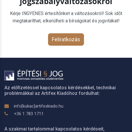
jogszabályváltozásokról
Kérje INGYENES értesítőnket a változásokról! Sok időt
megtakaríthat, elkerülheti a bírságokat és jogvitákat!
Feliratkozás
Az előfizetéssel kapcsolatos kérdésekkel, technikai
problémákkal az Artifex Kiadóhoz fordulhat:
info[kukac]artifexkiado.hu
+36 1 783 1711
A szakmai tartalommal kapcsolatos kérdéseit,