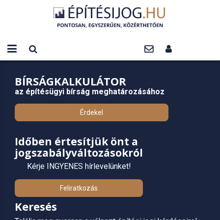
BÍRSÁGKALKULÁTOR
az építésügyi bírság meghatározásához
Érdekel
Időben értesítjük önt a
jogszabályváltozásokról
Kérje INGYENES hírlevelünket!
Feliratkozás
Keresés