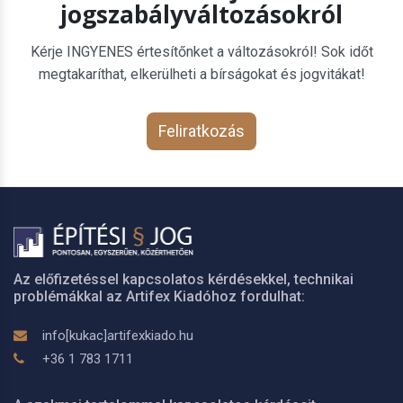
jogszabályváltozásokról
Kérje INGYENES értesítőnket a változásokról! Sok időt
megtakaríthat, elkerülheti a bírságokat és jogvitákat!
Feliratkozás
Az előfizetéssel kapcsolatos kérdésekkel, technikai
problémákkal az Artifex Kiadóhoz fordulhat:
info[kukac]artifexkiado.hu
+36 1 783 1711