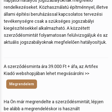
napjától hatályos jogszabályoknak megfelelő
rendelkezéseket. Közhasználatú építménnyel, illetve
állami építési beruházással kapcsolatos tervezési
tevékenységre csak a szükséges jogszabályi
kiegészítésekkel alkalmazható. A közzétett
szerződésmintát folyamatosan felülvizsgáljuk és az
aktuális jogszabályoknak megfelelően hatályosítjuk.
A szerződésminta ára 39.000 Ft + áfa, az Artifex
Kiadó webshopjában lehet megvásárolni >>
Megrendelem
Ha Ön már megrendelte a szerződésmintát, lépjen
be alább a megrendeléskor is használt