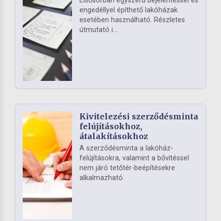
Elsősorban egyszerű bejelentéssel és
engedéllyel építhető lakóházak
esetében használható. Részletes
útmutató i...
Kivitelezési szerződésminta
felújításokhoz,
átalakításokhoz
A szerződésminta a lakóház-
felújításokra, valamint a bővítéssel
nem járó tetőtér-beépítésekre
alkalmazható.