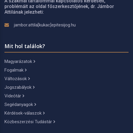
A szakmai tartalommal kapcsolatos kérdéseit,
problémáit az oldal főszerkesztőjének, dr. Jámbor
Attilának jelezheti:
jambor.attila[kukac]epitesijog.hu
Mit hol találok?
Magyarázatok
Fogalmak
Változások
Jogszabályok
Videótár
Segédanyagok
Kérdések-válaszok
Közbeszerzési Tudástár