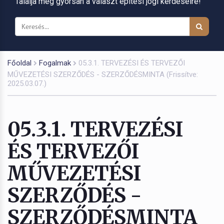
Találja meg gyorsan a választ építési jogi kérdéseire!
Főoldal
Fogalmak
05.3.1. TERVEZÉSI ÉS TERVEZŐI
MŰVEZETÉSI SZERZŐDÉS - SZERZŐDÉSMINTA (Frissítve:
2025.03.07.)
05.3.1. TERVEZÉSI
ÉS TERVEZŐI
MŰVEZETÉSI
SZERZŐDÉS -
SZERZŐDÉSMINTA