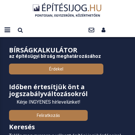
BÍRSÁGKALKULÁTOR
az építésügyi bírság meghatározásához
Érdekel
Időben értesítjük önt a
jogszabályváltozásokról
Kérje INGYENES hírlevelünket!
Feliratkozás
Keresés