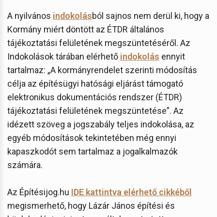
A nyilvános
indokolás
ból sajnos nem derül ki, hogy a
Kormány miért döntött az ÉTDR általános
tájékoztatási felületének megszüntetéséről. Az
Indokolások tárában elérhető
indokolás
ennyit
tartalmaz: „A kormányrendelet szerinti módosítás
célja az építésügyi hatósági eljárást támogató
elektronikus dokumentációs rendszer (ÉTDR)
tájékoztatási felületének megszüntetése”. Az
idézett szöveg a jogszabály teljes indokolása, az
egyéb módosítások tekintetében még ennyi
kapaszkodót sem tartalmaz a jogalkalmazók
számára.
Az Építésijog.hu
IDE kattintva elérhető cikkéből
megismerhető, hogy Lázár János építési és