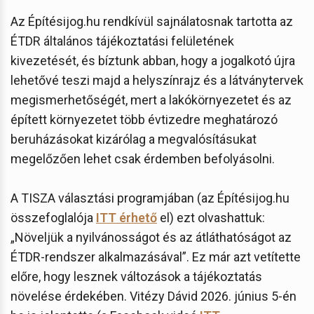
Az Építésijog.hu rendkívül sajnálatosnak tartotta az
ÉTDR általános tájékoztatási felületének
kivezetését, és bíztunk abban, hogy a jogalkotó újra
lehetővé teszi majd a helyszínrajz és a látványtervek
megismerhetőségét, mert a lakókörnyezetet és az
épített környezetet több évtizedre meghatározó
beruházásokat kizárólag a megvalósításukat
megelőzően lehet csak érdemben befolyásolni.
A TISZA választási programjában (az Építésijog.hu
összefoglalója
ITT érhető
el) ezt olvashattuk:
„Növeljük a nyilvánosságot és az átláthatóságot az
ÉTDR-rendszer alkalmazásával”. Ez már azt vetítette
előre, hogy lesznek változások a tájékoztatás
növelése érdekében. Vitézy Dávid 2026. június 5-én