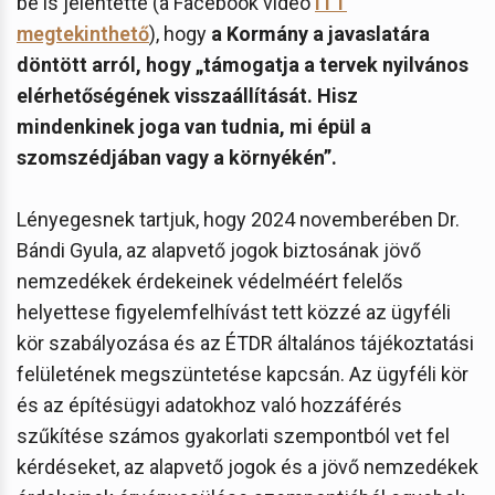
be is jelentette (a Facebook videó
ITT
megtekinthető
), hogy
a Kormány a javaslatára
döntött arról, hogy „támogatja a tervek nyilvános
elérhetőségének visszaállítását. Hisz
mindenkinek joga van tudnia, mi épül a
szomszédjában vagy a környékén”.
Lényegesnek tartjuk, hogy 2024 novemberében Dr.
Bándi Gyula, az alapvető jogok biztosának jövő
nemzedékek érdekeinek védelméért felelős
helyettese figyelemfelhívást tett közzé az ügyféli
kör szabályozása és az ÉTDR általános tájékoztatási
felületének megszüntetése kapcsán. Az ügyféli kör
és az építésügyi adatokhoz való hozzáférés
szűkítése számos gyakorlati szempontból vet fel
kérdéseket, az alapvető jogok és a jövő nemzedékek