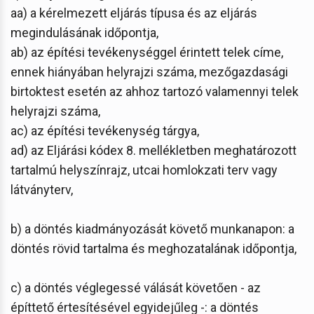
aa) a kérelmezett eljárás típusa és az eljárás
megindulásának időpontja,
ab) az építési tevékenységgel érintett telek címe,
ennek hiányában helyrajzi száma, mezőgazdasági
birtoktest esetén az ahhoz tartozó valamennyi telek
helyrajzi száma,
ac) az építési tevékenység tárgya,
ad) az Eljárási kódex 8. mellékletben meghatározott
tartalmú helyszínrajz, utcai homlokzati terv vagy
látványterv,
b) a döntés kiadmányozását követő munkanapon: a
döntés rövid tartalma és meghozatalának időpontja,
c) a döntés véglegessé válását követően - az
építtető értesítésével egyidejűleg -: a döntés