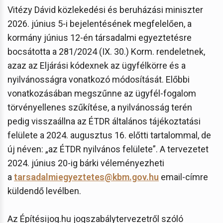
Vitézy Dávid közlekedési és beruházási miniszter
2026. június 5-i bejelentésének megfelelően, a
kormány június 12-én társadalmi egyeztetésre
bocsátotta a 281/2024 (IX. 30.) Korm. rendeletnek,
azaz az Eljárási kódexnek az ügyfélkörre és a
nyilvánosságra vonatkozó módosítását. Előbbi
vonatkozásában megszűnne az ügyfél-fogalom
törvényellenes szűkítése, a nyilvánosság terén
pedig visszaállna az ÉTDR általános tájékoztatási
felülete a 2024. augusztus 16. előtti tartalommal, de
új néven: „az ÉTDR nyilvános felülete”. A tervezetet
2024. június 20-ig bárki véleményezheti
a
tarsadalmiegyeztetes@kbm.gov.hu
email-címre
küldendő levélben.
Az Építésijog.hu jogszabálytervezetről szóló