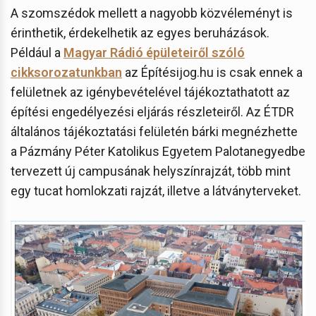
A szomszédok mellett a nagyobb közvéleményt is
érinthetik, érdekelhetik az egyes beruházások.
Például a
Magyar Rádió épületeiről szóló
cikksorozatunkban
az Építésijog.hu is csak ennek a
felületnek az igénybevételével tájékoztathatott az
építési engedélyezési eljárás részleteiről. Az ÉTDR
általános tájékoztatási felületén bárki megnézhette
a Pázmány Péter Katolikus Egyetem Palotanegyedbe
tervezett új campusának helyszínrajzát, több mint
egy tucat homlokzati rajzát, illetve a látványterveket.