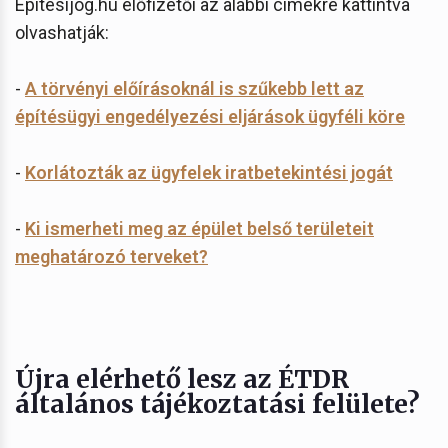
Építésijog.hu előfizetői az alábbi címekre kattintva
olvashatják:
-
A törvényi előírásoknál is szűkebb lett az
építésügyi engedélyezési eljárások ügyféli köre
-
Korlátozták az ügyfelek iratbetekintési jogát
-
Ki ismerheti meg az épület belső területeit
meghatározó terveket?
Újra elérhető lesz az ÉTDR
általános tájékoztatási felülete?