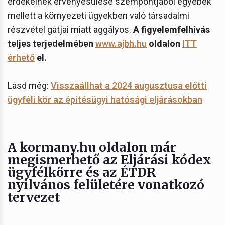
érdekeinek érvényesülése szempontjából egyebek
mellett a környezeti ügyekben való társadalmi
részvétel gátjai miatt aggályos.
A figyelemfelhívás
teljes terjedelmében
www.ajbh.hu
oldalon
ITT
érhető
el.
Lásd még:
Visszaállhat a 2024 augusztusa előtti
ügyféli kör az építésügyi hatósági eljárásokban
A kormany.hu oldalon már
megismerhető az Eljárási kódex
ügyfélkörre és az ÉTDR
nyilvános felületére vonatkozó
tervezet