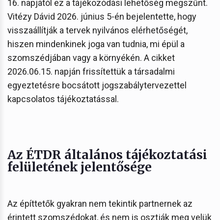
16. napjától ez a tájékozódási lehetőség megszűnt.
Vitézy Dávid 2026. június 5-én bejelentette, hogy
visszaállítják a tervek nyilvános elérhetőségét,
hiszen mindenkinek joga van tudnia, mi épül a
szomszédjában vagy a környékén. A cikket
2026.06.15. napján frissítettük a társadalmi
egyeztetésre bocsátott jogszabálytervezettel
kapcsolatos tájékoztatással.
Az ÉTDR általános tájékoztatási
felületének jelentősége
Az építtetők gyakran nem tekintik partnernek az
érintett szomszédokat, és nem is osztják meg velük