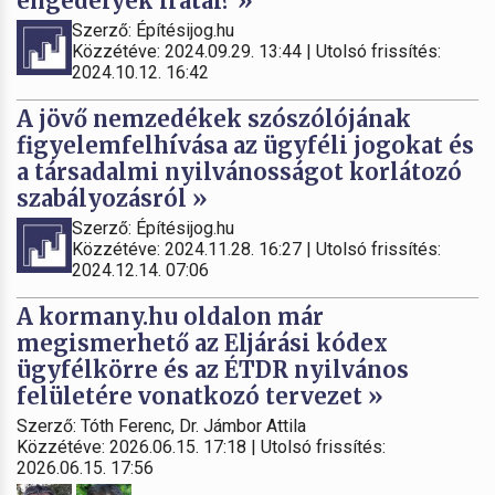
engedélyek iratai? »
Szerző: Építésijog.hu
Közzétéve: 2024.09.29. 13:44 | Utolsó frissítés:
2024.10.12. 16:42
A jövő nemzedékek szószólójának
figyelemfelhívása az ügyféli jogokat és
a társadalmi nyilvánosságot korlátozó
szabályozásról »
Szerző: Építésijog.hu
Közzétéve: 2024.11.28. 16:27 | Utolsó frissítés:
2024.12.14. 07:06
A kormany.hu oldalon már
megismerhető az Eljárási kódex
ügyfélkörre és az ÉTDR nyilvános
felületére vonatkozó tervezet »
Szerző: Tóth Ferenc, Dr. Jámbor Attila
Közzétéve: 2026.06.15. 17:18 | Utolsó frissítés:
2026.06.15. 17:56