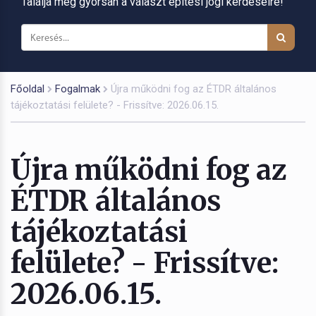
Találja meg gyorsan a választ építési jogi kérdéseire!
Főoldal
Fogalmak
Újra működni fog az ÉTDR általános
tájékoztatási felülete? - Frissítve: 2026.06.15.
Újra működni fog az
ÉTDR általános
tájékoztatási
felülete? - Frissítve:
2026.06.15.