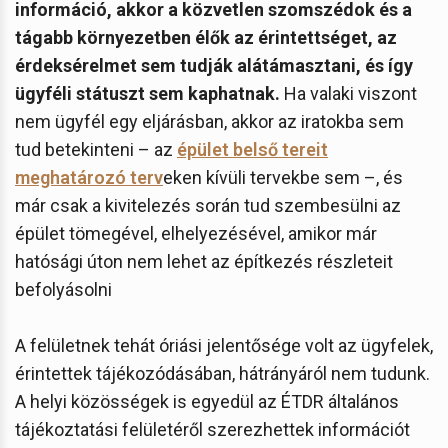
információ, akkor a közvetlen szomszédok és a
tágabb környezetben élők az érintettséget, az
érdeksérelmet sem tudják alátámasztani, és így
ügyféli státuszt sem kaphatnak.
Ha valaki viszont
nem ügyfél egy eljárásban, akkor az iratokba sem
tud betekinteni – az
épület belső tereit
meghatározó terv
eken kívüli tervekbe sem –, és
már csak a kivitelezés során tud szembesülni az
épület tömegével, elhelyezésével, amikor már
hatósági úton nem lehet az építkezés részleteit
befolyásolni
A felületnek tehát óriási jelentősége volt az ügyfelek,
érintettek tájékozódásában, hátrányáról nem tudunk.
A helyi közösségek is egyedül az ÉTDR általános
tájékoztatási felületéről szerezhettek információt