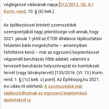
véglegessé válásának napja [
312/2012. (XI. 8.)
Korm. rend.
10. § (6) bek.].
Az építkezéssel érintett szomszédok
szempontjából nagy jelentősége volt annak, hogy
2021. január 1-jétől az ÉTDR általános tájékoztatási
felületén bárki megnézhette – amennyiben
feltöltésre kerül – már az egyszerű bejelentéssel
végzendő beruházás főbb adatait, valamint a
tervezett beruházás helyszínrajzát és homlokzati
tervét (vagy látványtervét) [155/2016. (VI. 13.) Korm.
rend. 1. § (1c) bek. c) pont]. Az Építésijog.hu 2021.
évi cikke itt elérhető:
A szomszédok már
tájékozódhatnak az egyszerű bejelentésű
épületekről is