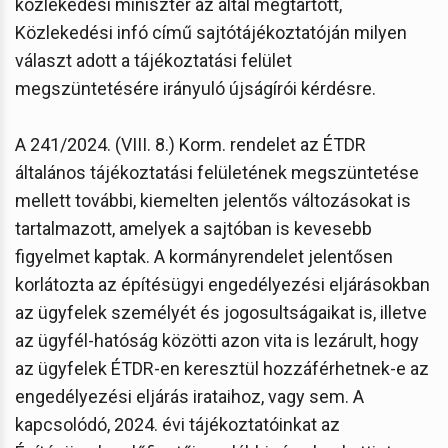
közlekedési miniszter az által megtartott,
Közlekedési infó című sajtótájékoztatóján milyen
választ adott a tájékoztatási felület
megszüntetésére irányuló újságírói kérdésre.
A 241/2024. (VIII. 8.) Korm. rendelet az ÉTDR
általános tájékoztatási felületének megszüntetése
mellett további, kiemelten jelentős változásokat is
tartalmazott, amelyek a sajtóban is kevesebb
figyelmet kaptak. A kormányrendelet jelentősen
korlátozta az építésügyi engedélyezési eljárásokban
az ügyfelek személyét és jogosultságaikat is, illetve
az ügyfél-hatóság közötti azon vita is lezárult, hogy
az ügyfelek ÉTDR-en keresztül hozzáférhetnek-e az
engedélyezési eljárás irataihoz, vagy sem. A
kapcsolódó, 2024. évi tájékoztatóinkat az