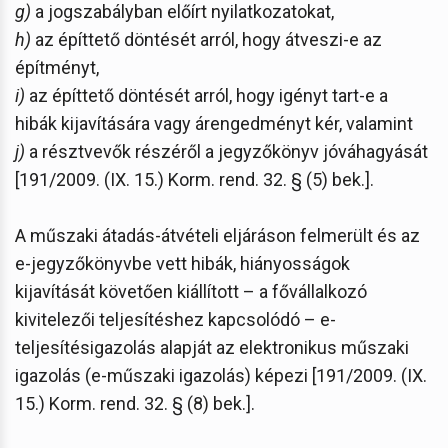
g)
a jogszabályban előírt nyilatkozatokat,
h)
az építtető döntését arról, hogy átveszi-e az
építményt,
i)
az építtető döntését arról, hogy igényt tart-e a
hibák kijavítására vagy árengedményt kér, valamint
j)
a résztvevők részéről a jegyzőkönyv jóváhagyását
[191/2009. (IX. 15.) Korm. rend. 32. § (5) bek.].
A műszaki átadás-átvételi eljáráson felmerült és az
e-jegyzőkönyvbe vett hibák, hiányosságok
kijavítását követően kiállított – a fővállalkozó
kivitelezői teljesítéshez kapcsolódó – e-
teljesítésigazolás alapját az elektronikus műszaki
igazolás (e-műszaki igazolás) képezi [191/2009. (IX.
15.) Korm. rend. 32. § (8) bek.].