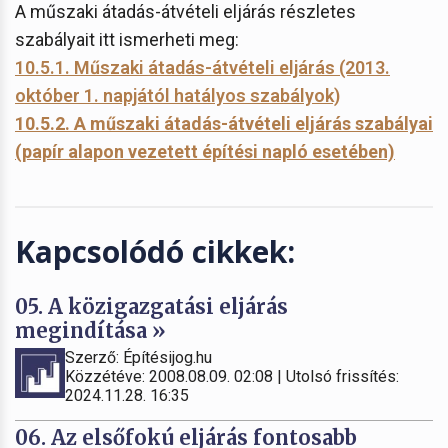
A műszaki átadás-átvételi eljárás részletes
szabályait itt ismerheti meg:
10.5.1. Műszaki átadás-átvételi eljárás (2013.
október 1. napjától hatályos szabályok)
10.5.2. A műszaki átadás-átvételi eljárás szabályai
(papír alapon vezetett építési napló esetében)
Kapcsolódó cikkek:
05. A közigazgatási eljárás
megindítása »
Szerző: Építésijog.hu
Közzétéve: 2008.08.09. 02:08 | Utolsó frissítés:
2024.11.28. 16:35
06. Az elsőfokú eljárás fontosabb