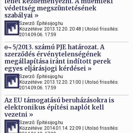
lehet kezdeményezni. A műemléki
védettség megszüntetésének
szabályai »
Szerző: Építésijog.hu
Közzétéve: 2013.12.20. 20:48 | Utolsó frissítés:
2014.09.06. 17:59
5/2013. számú PJE határozat. A
szerződés érvénytelenségének
megállapítása iránt indított perek
egyes eljárásjogi kérdései »
Szerző: Építésijog.hu
Közzétéve: 2013.12.20. 21:00 | Utolsó frissítés:
2014.09.06. 17:59
Az EU támogatású beruházásokra is
elektronikus építési naplót kell
vezetni »
Szerző: Építésijog.hu
Közzétéve: 2014.01.14. 22:09 | Utolsó frissítés: