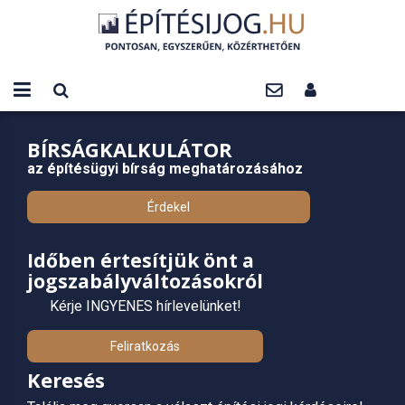
BÍRSÁGKALKULÁTOR
az építésügyi bírság meghatározásához
Érdekel
Időben értesítjük önt a
jogszabályváltozásokról
Kérje INGYENES hírlevelünket!
Feliratkozás
Keresés