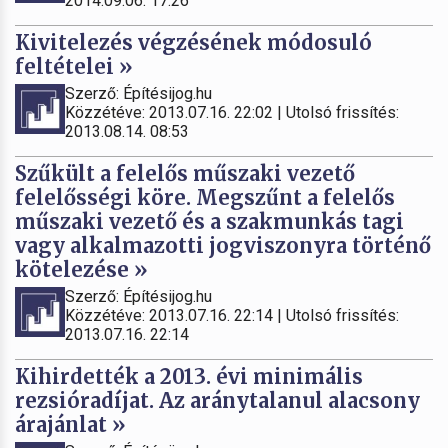
2014.09.06. 17:26
Kivitelezés végzésének módosuló
feltételei »
Szerző: Építésijog.hu
Közzétéve: 2013.07.16. 22:02 | Utolsó frissítés:
2013.08.14. 08:53
Szűkült a felelős műszaki vezető
felelősségi köre. Megszűnt a felelős
műszaki vezető és a szakmunkás tagi
vagy alkalmazotti jogviszonyra történő
kötelezése »
Szerző: Építésijog.hu
Közzétéve: 2013.07.16. 22:14 | Utolsó frissítés:
2013.07.16. 22:14
Kihirdették a 2013. évi minimális
rezsióradíjat. Az aránytalanul alacsony
árajánlat »