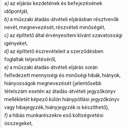
a)
az eljárás kezdetének és befejezésének
időpontját,
b)
a műszaki átadás-átvételi eljárásban résztvevők
nevét, megnevezését, részvételi minőségét,
c)
az építtető által érvényesíteni kívánt szavatossági
igényeket,
d)
az építtető észrevételeit a szerződésben
foglaltak teljesítéséről,
e)
a műszaki átadás-átvételi eljárás során
felfedezett mennyiségi és minőségi hibák, hiányok,
hiányosságok megnevezését (jelentősebb
tételszám esetén az átadás-átvételi jegyzőkönyv
mellékletét képező külön hiánypótlási jegyzőkönyv
vagy hibajegyzék, hiányjegyzék is készíthető),
f)
a hibás munkarészekre eső költségvetési
összegeket,