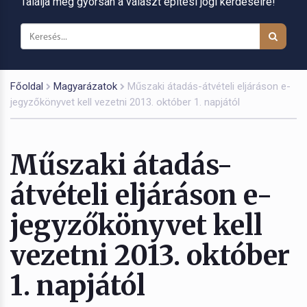
Találja meg gyorsan a választ építési jogi kérdéseire!
Főoldal
Magyarázatok
Műszaki átadás-átvételi eljáráson e-
jegyzőkönyvet kell vezetni 2013. október 1. napjától
Műszaki átadás-
átvételi eljáráson e-
jegyzőkönyvet kell
vezetni 2013. október
1. napjától