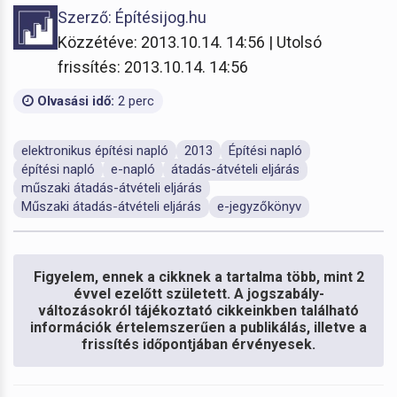
Szerző: Építésijog.hu
Közzétéve: 2013.10.14. 14:56 | Utolsó
frissítés: 2013.10.14. 14:56
Olvasási idő:
2 perc
elektronikus építési napló
2013
Építési napló
építési napló
e-napló
átadás-átvételi eljárás
műszaki átadás-átvételi eljárás
Műszaki átadás-átvételi eljárás
e-jegyzőkönyv
Figyelem, ennek a cikknek a tartalma több, mint 2
évvel ezelőtt született. A jogszabály-
változásokról tájékoztató cikkeinkben található
információk értelemszerűen a publikálás, illetve a
frissítés időpontjában érvényesek.