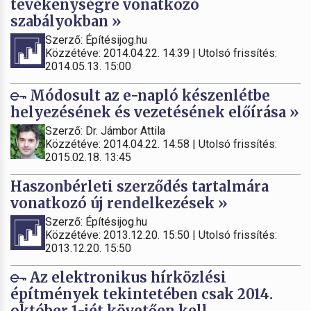
tevékenységre vonatkozó
szabályokban »
Szerző: Építésijog.hu
Közzétéve: 2014.04.22. 14:39 | Utolsó frissítés:
2014.05.13. 15:00
Módosult az e-napló készenlétbe
helyezésének és vezetésének előírása »
Szerző: Dr. Jámbor Attila
Közzétéve: 2014.04.22. 14:58 | Utolsó frissítés:
2015.02.18. 13:45
Haszonbérleti szerződés tartalmára
vonatkozó új rendelkezések »
Szerző: Építésijog.hu
Közzétéve: 2013.12.20. 15:50 | Utolsó frissítés:
2013.12.20. 15:50
Az elektronikus hírközlési
építmények tekintetében csak 2014.
október 1-jét követően kell