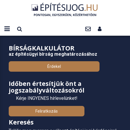
BÍRSÁGKALKULÁTOR
az építésügyi bírság meghatározásához
Érdekel
Időben értesítjük önt a
jogszabályváltozásokról
Kérje INGYENES hírlevelünket!
Feliratkozás
Keresés