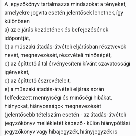
A jegyzőkönyv tartalmazza mindazokat a tényeket,
amelyekre jogvita esetén jelentősek lehetnek, így
különösen
a) az eljárás kezdetének és befejezésének
időpontját,
b) a műszaki átadás-átvételi eljárásban résztvevők
nevét, megnevezését, részvételi minőségét,
c) az építtető által érvényesíteni kívánt szavatossági
igényeket,
d) az építtető észrevételeit,
e) a műszaki átadás-átvételi eljárás során
felfedezett mennyiségi és minőségi hibákat,
hiányokat, hiányosságok megnevezését
(jelentősebb tételszám esetén - az átadás-átvételi
jegyzőkönyv mellékletét képező - külön hiánypótlási
jegyzőkönyv vagy hibajegyzék, hiányjegyzék is