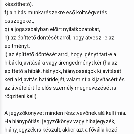
készíthető),
f) a hibás munkarészekre eső költségvetési
összegeket,
g) a jogszabályban előírt nyilatkozatokat,
h) az építtető döntését arról, hogy átveszi-e az
építményt,
i) az építtető döntését arról, hogy igényt tart-e a
hibák kijavítására vagy árengedményt kér (ha az
építtető a hibák, hiányok, hiányosságok kijavítását
kéri a kijavítás határidejét, valamint a kijavításért és
az átvételért felelős személy megnevezését is
rögzíteni kell).
A jegyzőkönyvet minden résztvevőnek alá kell írnia.
Ha hiánypótlási jegyzőkönyv vagy hibajegyzék,
hiányjegyzék is készült, akkor azt a fővállalkozó