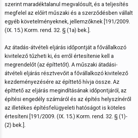
szerint maradéktalanul megvalósult, és a teljesítés
megfelel az előírt műszaki és a szerződésben vállalt
egyéb követelményeknek, jellemzőknek [191/2009.
(IX. 15.) Korm. rend. 32. § (1a) bek.].
Az átadás-átvételi eljárás időpontját a fővállalkozó
kivitelező tűzheti ki, és erről értesítenie kell a
megrendelőt (az építtetőt). A műszaki átadási-
átvételi eljárás résztvevőit a fővállalkozó kivitelező
kezdeményezésére az építtető hívja össze. Az
építtető az eljárás megindításának időpontjáról, az
építési engedély számáról és az építés helyszínéről
az illetékes építésfelügyeleti hatóságot is köteles
értesíteni [191/2009. (IX. 15.) Korm. rend. 32. § (1)-
(2) bek.].