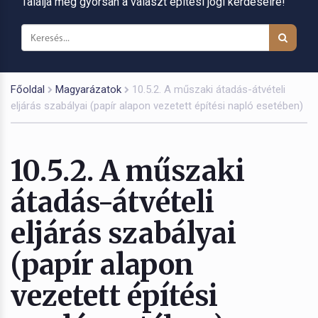
Találja meg gyorsan a választ építési jogi kérdéseire!
Főoldal
Magyarázatok
10.5.2. A műszaki átadás-átvételi
eljárás szabályai (papír alapon vezetett építési napló esetében)
10.5.2. A műszaki
átadás-átvételi
eljárás szabályai
(papír alapon
vezetett építési