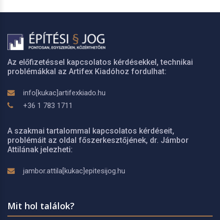
Az előfizetéssel kapcsolatos kérdésekkel, technikai
problémákkal az Artifex Kiadóhoz fordulhat:
info[kukac]artifexkiado.hu
+36 1 783 1711
A szakmai tartalommal kapcsolatos kérdéseit,
problémáit az oldal főszerkesztőjének, dr. Jámbor
Attilának jelezheti:
jambor.attila[kukac]epitesijog.hu
Mit hol találok?