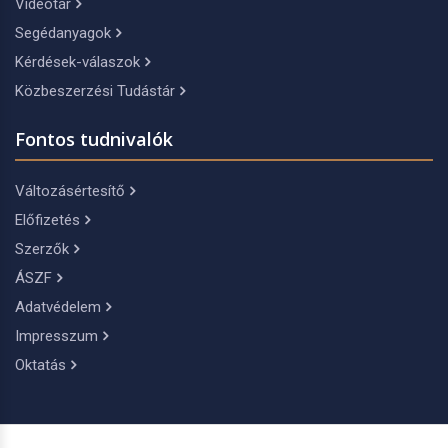
Videótár
Segédanyagok
Kérdések-válaszok
Közbeszerzési Tudástár
Fontos tudnivalók
Változásértesítő
Előfizetés
Szerzők
ÁSZF
Adatvédelem
Impresszum
Oktatás