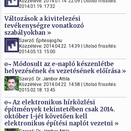
Közzétéve: 2014.01.14. 22:09 | Utolsó frissítés:
2014.01.19. 17:32
Változások a kivitelezési
tevékenységre vonatkozó
szabályokban »
Szerző: Építésijog.hu
Közzétéve: 2014.04.22. 14:39 | Utolsó frissítés:
2014.05.13. 15:00
Módosult az e-napló készenlétbe
helyezésének és vezetésének előírása »
Szerző: Dr. Jámbor Attila
Közzétéve: 2014.04.22. 14:58 | Utolsó frissítés:
2015.02.18. 13:45
Az elektronikus hírközlési
építmények tekintetében csak 2014.
október 1-jét követően kell
elektronikus építési naplót vezetni »