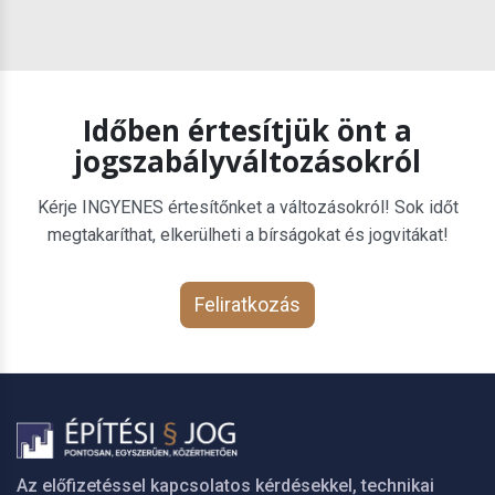
Időben értesítjük önt a
jogszabályváltozásokról
Kérje INGYENES értesítőnket a változásokról! Sok időt
megtakaríthat, elkerülheti a bírságokat és jogvitákat!
Feliratkozás
Az előfizetéssel kapcsolatos kérdésekkel, technikai