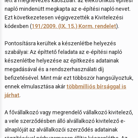
lett a megnevezés káoszban: az elektronikus építési
napló mindenütt megkapta az e-építési napló nevet.
Ezt következetesen végigvezették a Kivitelezési
kódexben (
191/2009. (IX. 15.) Korm. rendelet
).
Pontosításra kerültek a készenlétbe helyezés
szabályai: Az építtető feladata az e-építési napló
készenlétbe helyezése az építkezés adatainak
megadásával és a rendszerhasználati díj
befizetésével. Mint már ezt többször hangsúlyoztuk,
ennek elmulasztása akár
többmilliós bírsággal is
járhat
.
A fővállalkozó vagy megrendelő vállalkozó kivitelező,
a vele szerződésben álló alvállalkozó kivitelező e-
alnaplóját az alvállalkozói szerződés adatainak