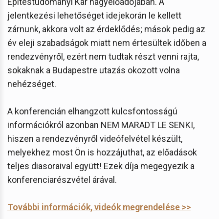
Építéstudományi Kar nagyelőadójában. A
jelentkezési lehetőséget idejekorán le kellett
zárnunk, akkora volt az érdeklődés; mások pedig az
év eleji szabadságok miatt nem értesültek időben a
rendezvényről, ezért nem tudtak részt venni rajta,
sokaknak a Budapestre utazás okozott volna
nehézséget.
A konferencián elhangzott kulcsfontosságú
információkról azonban NEM MARADT LE SENKI,
hiszen a rendezvényről videófelvétel készült,
melyekhez most Ön is hozzájuthat, az előadások
teljes diasoraival együtt! Ezek díja megegyezik a
konferenciarészvétel árával.
További információk, videók megrendelése >>