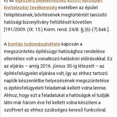
b) az
egyszerű bejelentéshez kötött építőipari
kivitelezési tevékenység
esetében az épület
felépítésének, bővítésének megtörténtét tanúsító
hatósági bizonyítvány feltöltését követően
[191/2009. (IX. 15.) Korm. rend. 24/B. § (6)-(7) bek.].
A
bontás tudomásulvétele
kapcsán a
megszüntetés építésügyi hatósághoz rendelése
ellentétes volt a vonatkozó hatásköri előírásokkal. Ez
az eljárás – amíg 2016. június 30-ig létezett – az
építésfelügyelet eljárása volt, így az ehhez tartozó
naplók készenlétbe helyezésének megszüntetése
is építésfelügyeleti feladatnak kellett volna lennie.
Ahhoz, hogy ezt a feladatukat a hatóságok el tudják
látni már három éve fel kellett volna készíteni a
szoftvert az ehhez szükséges kereső funkcióval.