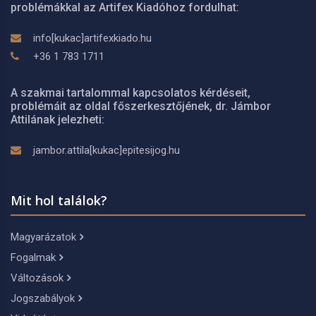
problémákkal az Artifex Kiadóhoz fordulhat:
info[kukac]artifexkiado.hu
+36 1 783 1711
A szakmai tartalommal kapcsolatos kérdéseit,
problémáit az oldal főszerkesztőjének, dr. Jámbor
Attilának jelezheti:
jambor.attila[kukac]epitesijog.hu
Mit hol találok?
Magyarázatok
Fogalmak
Változások
Jogszabályok