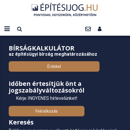
BÍRSÁGKALKULÁTOR
az építésügyi bírság meghatározásához
Érdekel
Időben értesítjük önt a
jogszabályváltozásokról
Kérje INGYENES hírlevelünket!
Feliratkozás
Keresés