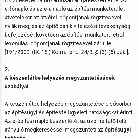
rögzítésével párhuzamosan állítja készenlétbe. Az
e-főnapló és az e-alnapló az építési munkaterület
átvételekor az átvétel időpontjának rögzítésével
nyílik meg, és az építőipari kivitelezési tevékenység
befejezését követően az építési munkaterületről
levonulás időpontjának rögzítésével zárul le.
[191/2009. (IX. 15.) Korm. rend. 24/B. § (3)-(5) bek.].
2.
A készenlétbe helyezés megszüntetésének
szabályai
A készenlétbe helyezés megszüntetése elsősorban
az építésügyi és építésfelügyeleti hatóságokat érinti.
Az e-építési napló készenlétét az üzemeltető felé
irányuló megkereséssel megszünteti az
építésügyi