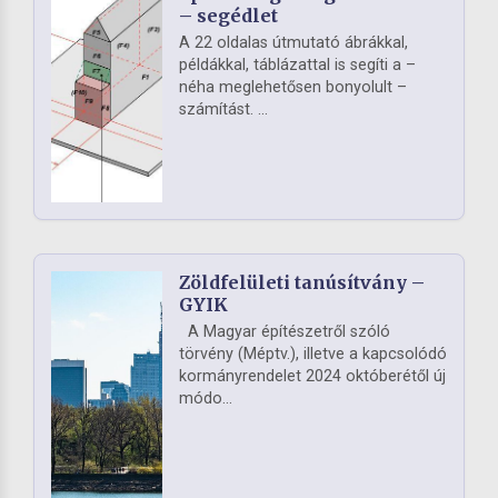
– segédlet
A 22 oldalas útmutató ábrákkal,
példákkal, táblázattal is segíti a –
néha meglehetősen bonyolult –
számítást. ...
Zöldfelületi tanúsítvány –
GYIK
A Magyar építészetről szóló
törvény (Méptv.), illetve a kapcsolódó
kormányrendelet 2024 októberétől új
módo...