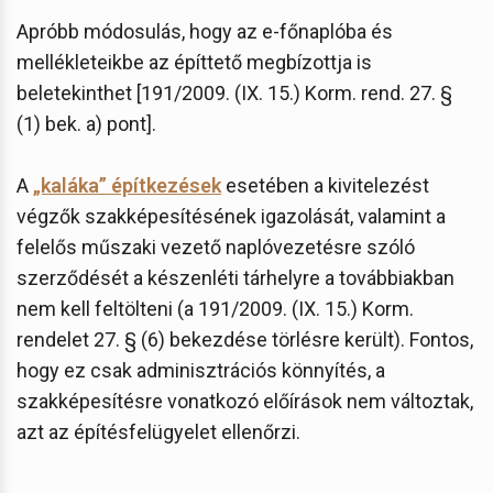
Apróbb módosulás, hogy az e-főnaplóba és
mellékleteikbe az építtető megbízottja is
beletekinthet [191/2009. (IX. 15.) Korm. rend. 27. §
(1) bek. a) pont].
A
„kaláka” építkezések
esetében a kivitelezést
végzők szakképesítésének igazolását, valamint a
felelős műszaki vezető naplóvezetésre szóló
szerződését a készenléti tárhelyre a továbbiakban
nem kell feltölteni (a 191/2009. (IX. 15.) Korm.
rendelet 27. § (6) bekezdése törlésre került). Fontos,
hogy ez csak adminisztrációs könnyítés, a
szakképesítésre vonatkozó előírások nem változtak,
azt az építésfelügyelet ellenőrzi.