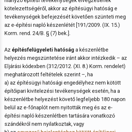
hiányzó építési tevékenységek elvégzésének
kötelezettségéről, akkor az építésügyi hatóság e
tevékenységek befejezését követően szünteti meg
az e-építési napló készenlétét [191/2009. (IX. 15.)
Korm. rend. 24/B. § (7) bek.].
Az
építésfelügyeleti hatóság
a készenlétbe
helyezés megszüntetése iránt akkor intézkedik – az
Eljárási kódexben (312/2012. (XI. 8.) Korm. rendelet)
meghatározott feltételek szerint –, ha
a) az építésügyi hatósági engedélyhez nem kötött
építőipari kivitelezési tevékenységek esetén, ha a
készenlétbe helyezést követő legfeljebb 180 napon
belül az e-főnaplót nem nyitották meg és az e-
építési napló készenlétben tartására vonatkozó
szándékról nem nyilatkoztak, vagy