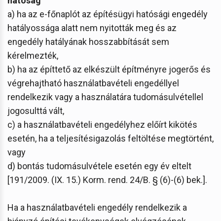
hatóság
a) ha az e-főnaplót az építésügyi hatósági engedély
hatályossága alatt nem nyitották meg és az
engedély hatályának hosszabbítását sem
kérelmezték,
b) ha az építtető az elkészült építményre jogerős és
végrehajtható használatbavételi engedéllyel
rendelkezik vagy a használatára tudomásulvétellel
jogosulttá vált,
c) a használatbavételi engedélyhez előírt kikötés
esetén, ha a teljesítésigazolás feltöltése megtörtént,
vagy
d) bontás tudomásulvétele esetén egy év eltelt
[191/2009. (IX. 15.) Korm. rend. 24/B. § (6)-(6) bek.].
Ha a használatbavételi engedély rendelkezik a