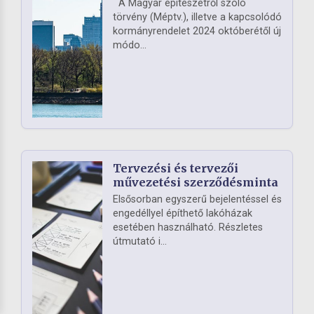
A Magyar építészetről szóló
törvény (Méptv.), illetve a kapcsolódó
kormányrendelet 2024 októberétől új
módo...
Tervezési és tervezői
művezetési szerződésminta
Elsősorban egyszerű bejelentéssel és
engedéllyel építhető lakóházak
esetében használható. Részletes
útmutató i...