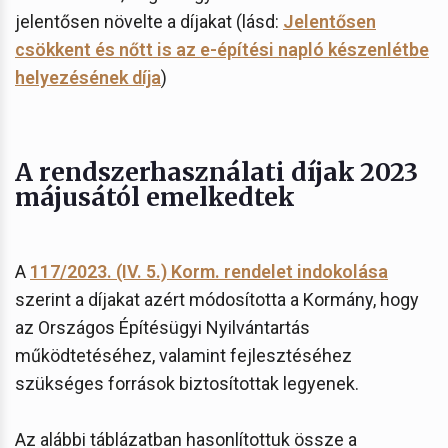
jelentősen növelte a díjakat (lásd:
Jelentősen
csökkent és nőtt is az e-építési napló készenlétbe
helyezésének díja
)
A rendszerhasználati díjak 2023
májusától emelkedtek
A
117/2023. (IV. 5.) Korm. rendelet indokolása
szerint a díjakat azért módosította a Kormány, hogy
az Országos Építésügyi Nyilvántartás
működtetéséhez, valamint fejlesztéséhez
szükséges források biztosítottak legyenek.
Az alábbi táblázatban hasonlítottuk össze a