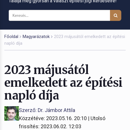
Találja meg gyorsan a választ építési jogi kérdéseire!
Főoldal
Magyarázatok
2023 májusától emelkedett az építési
napló díja
2023 májusától
emelkedett az építési
napló díja
Szerző: Dr. Jámbor Attila
Közzétéve: 2023.05.16. 20:10 | Utolsó
frissítés: 2023.06.02. 12:03