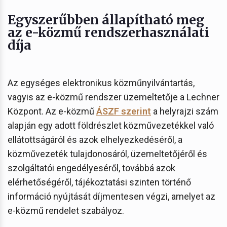
Egyszerűbben állapítható meg
az e-közmű rendszerhasználati
díja
Az egységes elektronikus közműnyilvántartás,
vagyis az e-közmű rendszer üzemeltetője a Lechner
Központ. Az e-közmű
ÁSZF szerint
a helyrajzi szám
alapján egy adott földrészlet közművezetékkel való
ellátottságáról és azok elhelyezkedéséről, a
közművezeték tulajdonosáról, üzemeltetőjéről és
szolgáltatói engedélyeséről, továbbá azok
elérhetőségéről, tájékoztatási szinten történő
információ nyújtását díjmentesen végzi, amelyet az
e-közmű rendelet szabályoz.