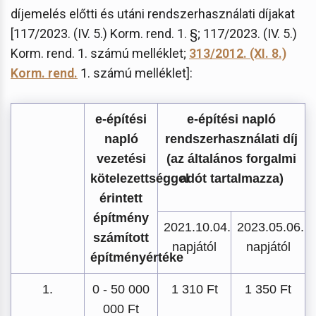
díjemelés előtti és utáni rendszerhasználati díjakat
[117/2023. (IV. 5.) Korm. rend. 1. §; 117/2023. (IV. 5.)
Korm. rend. 1. számú melléklet;
313/2012. (XI. 8.)
Korm. rend.
1. számú melléklet]:
e-építési
e-építési napló
napló
rendszerhasználati díj
vezetési
(az általános forgalmi
kötelezettséggel
adót tartalmazza)
érintett
építmény
2021.10.04.
2023.05.06.
számított
napjától
napjától
építményértéke
1.
0 - 50 000
1 310 Ft
1 350 Ft
000 Ft