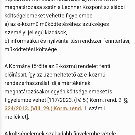
meghatározása során a Lechner Központ az alábbi
költségelemeket vehette figyelembe:
a) az e-közmű működtetéséhez szükséges
személyi jellegű kiadások,
b) informatikai és nyilvántartási rendszer fenntartási,
működtetési költsége.
A Kormány törölte az E-közmű rendelet fenti
előírásait, így az üzemeltetető az e-közmű
rendszerhasználati díja mértékének
meghatározásakor egyéb költségelemeket is
figyelembe vehet [117/2023. (IV. 5.) Korm. rend. 2. §;
324/2013. (VIII. 29.) Korm. rend.
1. számú
melléklet].
A költségelemek szabadabb figyelembe vétele