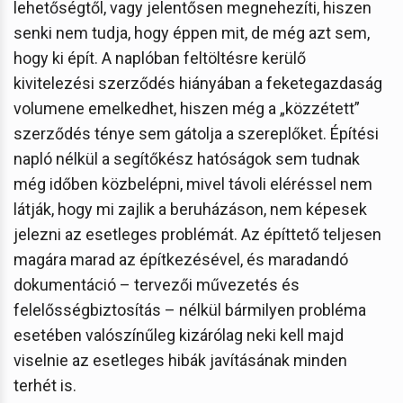
lehetőségtől, vagy jelentősen megnehezíti, hiszen
senki nem tudja, hogy éppen mit, de még azt sem,
hogy ki épít. A naplóban feltöltésre kerülő
kivitelezési szerződés hiányában a feketegazdaság
volumene emelkedhet, hiszen még a „közzétett”
szerződés ténye sem gátolja a szereplőket. Építési
napló nélkül a segítőkész hatóságok sem tudnak
még időben közbelépni, mivel távoli eléréssel nem
látják, hogy mi zajlik a beruházáson, nem képesek
jelezni az esetleges problémát. Az építtető teljesen
magára marad az építkezésével, és maradandó
dokumentáció – tervezői művezetés és
felelősségbiztosítás – nélkül bármilyen probléma
esetében valószínűleg kizárólag neki kell majd
viselnie az esetleges hibák javításának minden
terhét is.