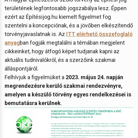
területének legfontosabb jogszabálya lesz. Éppen
ezért az Építésijog.hu kiemelt figyelmet fog
szentelni a koncepciónak, és a jövőben elkészítendő
törvényjavaslatnak is. Az
ITT elérhető összefoglaló
anyag
ban fogják megtalálni a témában megjelent
cikkeinket, hogy átfogó képet tudjanak kapni az
aktuális tudnivalókról, és a szerzőink szakmai
álláspontjáról.
Felhívjuk a figyelmüket a
2023. május 24. napján
megrendezésre kerülő szakmai rendezvényre,
amelyen a készülő törvény egyes rendelkezései is
bemutatásra kerülnek
.