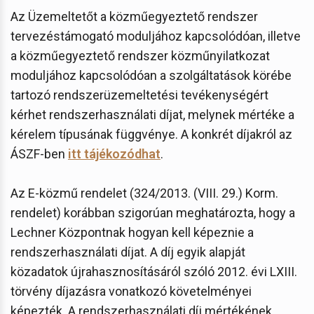
Az Üzemeltetőt a közműegyeztető rendszer
tervezéstámogató moduljához kapcsolódóan, illetve
a közműegyeztető rendszer közműnyilatkozat
moduljához kapcsolódóan a szolgáltatások körébe
tartozó rendszerüzemeltetési tevékenységért
kérhet rendszerhasználati díjat, melynek mértéke a
kérelem típusának függvénye. A konkrét díjakról az
ÁSZF-ben
itt tájékozódhat
.
Az E-közmű rendelet (324/2013. (VIII. 29.) Korm.
rendelet) korábban szigorúan meghatározta, hogy a
Lechner Központnak hogyan kell képeznie a
rendszerhasználati díjat. A díj egyik alapját
közadatok újrahasznosításáról szóló 2012. évi LXIII.
törvény díjazásra vonatkozó követelményei
képezték. A rendszerhasználati díj mértékének