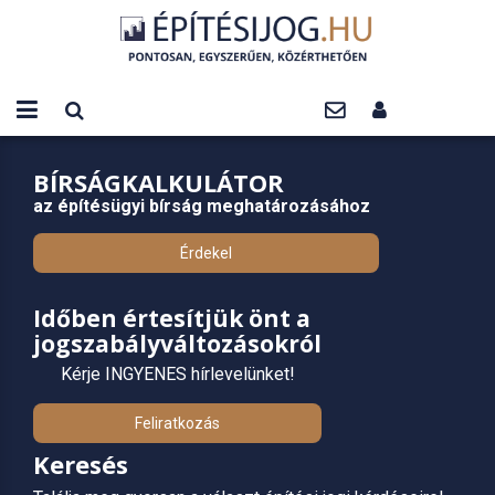
BÍRSÁGKALKULÁTOR
az építésügyi bírság meghatározásához
Érdekel
Időben értesítjük önt a
jogszabályváltozásokról
Kérje INGYENES hírlevelünket!
Feliratkozás
Keresés