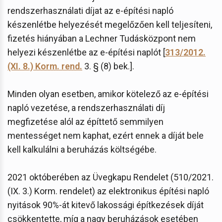
rendszerhasználati díjat az e-építési napló
készenlétbe helyezését megelőzően kell teljesíteni,
fizetés hiányában a Lechner Tudásközpont nem
helyezi készenlétbe az e-építési naplót [
313/2012.
(XI. 8.) Korm. rend.
3. § (8) bek.].
Minden olyan esetben, amikor kötelező az e-építési
napló vezetése, a rendszerhasználati díj
megfizetése alól az építtető semmilyen
mentességet nem kaphat, ezért ennek a díját bele
kell kalkulálni a beruházás költségébe.
2021 októberében az Üvegkapu Rendelet (510/2021.
(IX. 3.) Korm. rendelet) az elektronikus építési napló
nyitások 90%-át kitevő lakossági építkezések díját
csökkentette, míg a nagy beruházások esetében