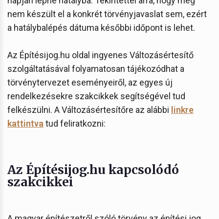
napján lépne hatályba. Tekintettel arra, hogy még
nem készült el a konkrét törvényjavaslat sem, ezért
a hatálybalépés dátuma későbbi időpont is lehet.
Az Építésijog.hu oldal ingyenes Változásértesítő
szolgáltatásával folyamatosan tájékozódhat a
törvénytervezet eseményeiről, az egyes új
rendelkezésekre szakcikkek segítségével tud
felkészülni. A Változásértesítőre az alábbi
linkre
kattintva
tud feliratkozni:
Az Építésijog.hu kapcsolódó
szakcikkei
A magyar építészetről szóló törvény az építési jog