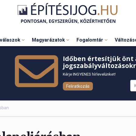
válaszok
Magyarázatok
Fogalomtár
Változá
Időben értesítjük önt 
jogszabályváltozásokr
Kérje INGYENES hírlevelünket!
Feliratkozás
ásban