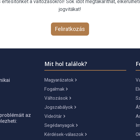
rtesítőnket a változásokról! Sok időt megtakaríthat, elkerülheti
jogvitákat!
Feliratkozás
Mit hol találok?
F
Magyarázatok
Vá
nikai
Fogalmak
El
Változások
S
Jogszabályok
Á
problémáit az
Videótár
A
lezheti:
Segédanyagok
I
Kérdések-válaszok
O