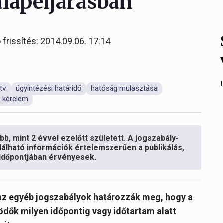
alapeljárásban
 frissítés: 2014.09.06. 17:14
tv.
ügyintézési határidő
hatóság mulasztása
i kérelem
b, mint 2 évvel ezelőtt született. A jogszabály-
lálható információk értelemszerűen a publikálás,
s időpontjában érvényesek.
e az egyéb jogszabályok határozzák meg, hogy a
dők milyen időpontig vagy időtartam alatt