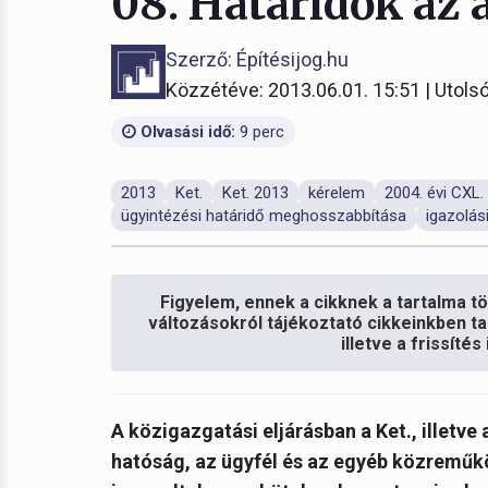
08. Határidők az 
Szerző: Építésijog.hu
Közzétéve: 2013.06.01. 15:51 | Utolsó
Olvasási idő:
9 perc
2013
Ket.
Ket. 2013
kérelem
2004. évi CXL. 
ügyintézési határidő meghosszabbítása
igazolás
Figyelem, ennek a cikknek a tartalma töb
változásokról tájékoztató cikkeinkben ta
illetve a frissíté
A közigazgatási eljárásban a Ket., illetv
hatóság, az ügyfél és az egyéb közreműkö