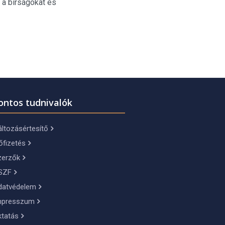
 a bírságokat és
ontos tudnivalók
ltozásértesítő
őfizetés
zerzők
SZF
datvédelem
mpresszum
ktatás