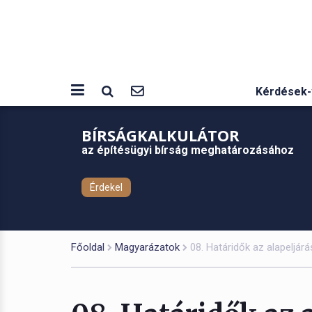
Kérdések-
BÍRSÁGKALKULÁTOR
az építésügyi bírság meghatározásához
Érdekel
Főoldal
Magyarázatok
08. Határidők az alapeljár