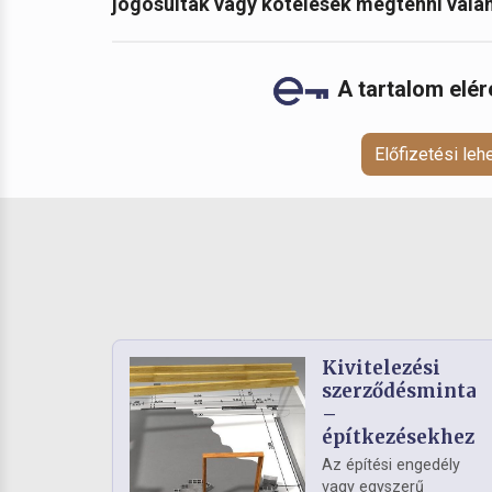
jogosultak vagy kötelesek megtenni vala
A tartalom elé
Előfizetési le
Kivitelezési
szerződésminta
–
építkezésekhez
Az építési engedély
vagy egyszerű