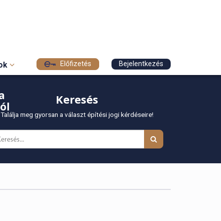
Előfizetés
Bejelentkezés
sok
a
Keresés
ól
Találja meg gyorsan a választ építési jogi kérdéseire!