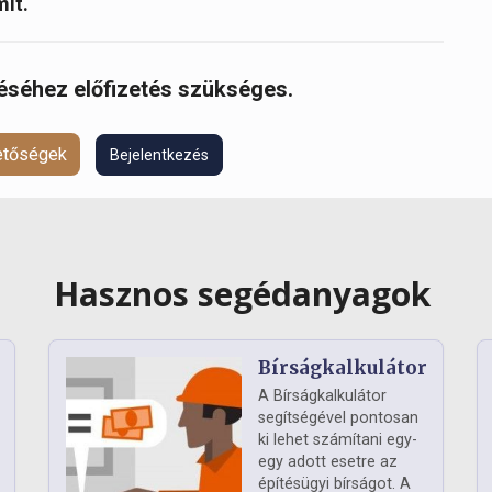
mit.
réséhez előfizetés szükséges.
hetőségek
Bejelentkezés
Hasznos segédanyagok
Bírságkalkulátor
A Bírságkalkulátor
segítségével pontosan
ki lehet számítani egy-
egy adott esetre az
építésügyi bírságot. A