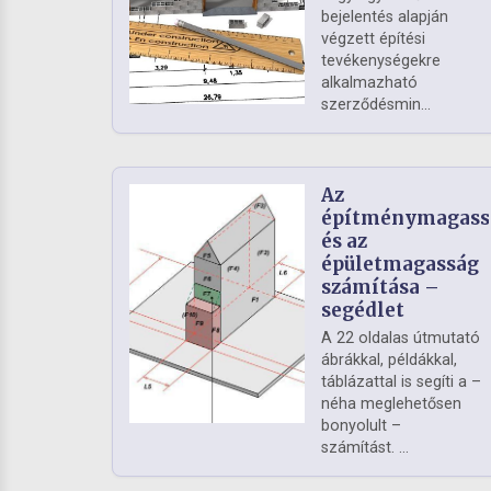
bejelentés alapján
végzett építési
tevékenységekre
alkalmazható
szerződésmin...
Az
építménymagass
és az
épületmagasság
számítása –
segédlet
A 22 oldalas útmutató
ábrákkal, példákkal,
táblázattal is segíti a –
néha meglehetősen
bonyolult –
számítást. ...