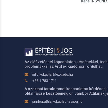
Kérje INGYENES é
Az előfizetéssel kapcsolatos kérdésekkel, tech
problémákkal az Artifex Kiadóhoz fordulhat:
info[kukac]artifexkiado.hu
+36 1 783 1711
A szakmai tartalommal kapcsolatos kérdéseit, 
oldal főszerkesztőjének, dr. Jámbor Attilának je
jambor.attila[kukac]epitesijog.hu