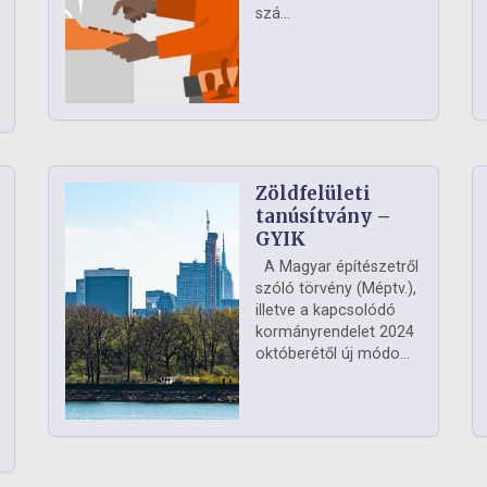
szá...
Zöldfelületi
ág
tanúsítvány –
GYIK
A Magyar építészetről
szóló törvény (Méptv.),
illetve a kapcsolódó
kormányrendelet 2024
októberétől új módo...