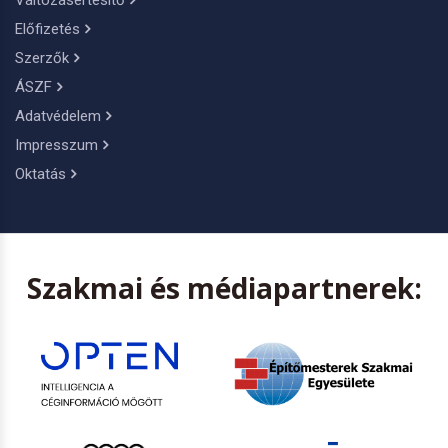
Változásértesítő
Előfizetés
Szerzők
ÁSZF
Adatvédelem
Impresszum
Oktatás
Szakmai és médiapartnerek: