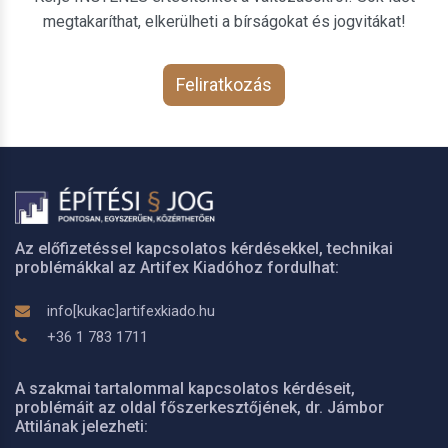
megtakaríthat, elkerülheti a bírságokat és jogvitákat!
Feliratkozás
Az előfizetéssel kapcsolatos kérdésekkel, technikai
problémákkal az Artifex Kiadóhoz fordulhat:
info[kukac]artifexkiado.hu
+36 1 783 1711
A szakmai tartalommal kapcsolatos kérdéseit,
problémáit az oldal főszerkesztőjének, dr. Jámbor
Attilának jelezheti: