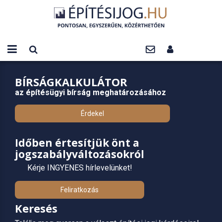
BÍRSÁGKALKULÁTOR
az építésügyi bírság meghatározásához
Érdekel
Időben értesítjük önt a
jogszabályváltozásokról
Kérje INGYENES hírlevelünket!
Feliratkozás
Keresés