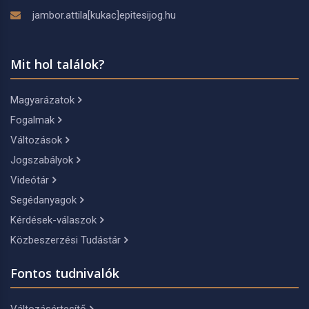
jambor.attila[kukac]epitesijog.hu
Mit hol találok?
Magyarázatok
Fogalmak
Változások
Jogszabályok
Videótár
Segédanyagok
Kérdések-válaszok
Közbeszerzési Tudástár
Fontos tudnivalók