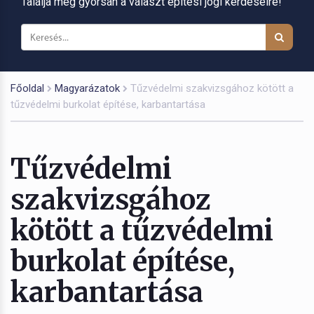
Találja meg gyorsan a választ építési jogi kérdéseire!
Főoldal
Magyarázatok
Tűzvédelmi szakvizsgához kötött a
tűzvédelmi burkolat építése, karbantartása
Tűzvédelmi
szakvizsgához
kötött a tűzvédelmi
burkolat építése,
karbantartása