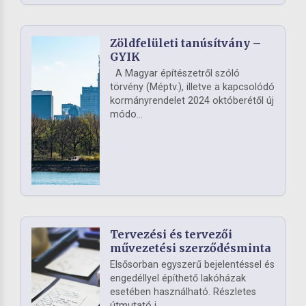
Zöldfelületi tanúsítvány –
GYIK
A Magyar építészetről szóló
törvény (Méptv.), illetve a kapcsolódó
kormányrendelet 2024 októberétől új
módo...
Tervezési és tervezői
művezetési szerződésminta
Elsősorban egyszerű bejelentéssel és
engedéllyel építhető lakóházak
esetében használható. Részletes
útmutató i...