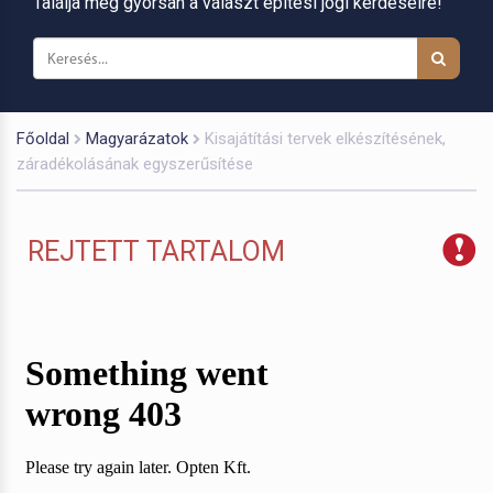
Találja meg gyorsan a választ építési jogi kérdéseire!
Főoldal
Magyarázatok
Kisajátítási tervek elkészítésének,
záradékolásának egyszerűsítése
REJTETT TARTALOM