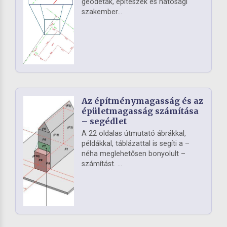
geodéták, építészek és hatósági
szakember...
Az építménymagasság és az
épületmagasság számítása
– segédlet
A 22 oldalas útmutató ábrákkal,
példákkal, táblázattal is segíti a –
néha meglehetősen bonyolult –
számítást. ...