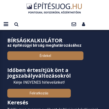
BÍRSÁGKALKULÁTOR
az építésügyi bírság meghatározásához
Érdekel
Időben értesítjük önt a
jogszabályváltozásokról
Kérje INGYENES hírlevelünket!
Feliratkozás
Keresés