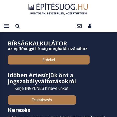
BÍRSÁGKALKULÁTOR
az építésügyi bírság meghatározásához
Érdekel
Időben értesítjük önt a
jogszabályváltozásokról
Kérje INGYENES hírlevelünket!
Feliratkozás
Keresés