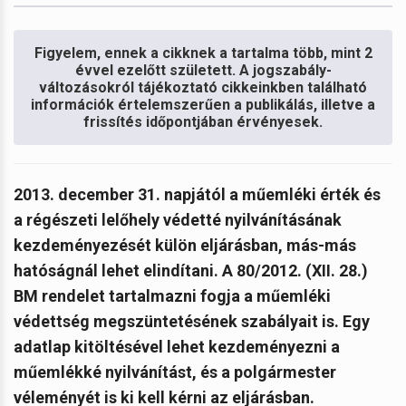
Figyelem, ennek a cikknek a tartalma több, mint 2
évvel ezelőtt született. A jogszabály-
változásokról tájékoztató cikkeinkben található
információk értelemszerűen a publikálás, illetve a
frissítés időpontjában érvényesek.
2013. december 31. napjától a műemléki érték és
a régészeti lelőhely védetté nyilvánításának
kezdeményezését külön eljárásban, más-más
hatóságnál lehet elindítani. A 80/2012. (XII. 28.)
BM rendelet tartalmazni fogja a műemléki
védettség megszüntetésének szabályait is.
Egy
adatlap kitöltésével lehet kezdeményezni a
műemlékké nyilvánítást, és a polgármester
véleményét is ki kell kérni az eljárásban.