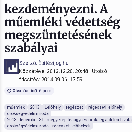
kezdeményezni. A
műemléki védettség
megszüntetésének
szabályai
Szerző: Építésijog.hu
Közzétéve: 2013.12.20. 20:48 | Utolsó
frissítés: 2014.09.06. 17:59
Olvasási idő:
6 perc
műemlék
2013
Lelőhely
régészet
régészeti lelőhely
örökségvédelmi iroda
2013. december 31.: megyei építésügyi és örökségvédelmi hivat
örökségvédelmi iroda –régészeti lelőhelyek