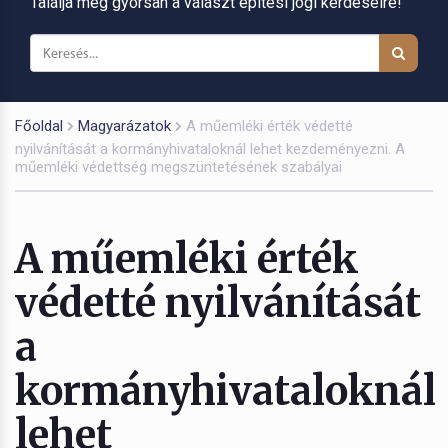
Találja meg gyorsan a választ építési jogi kérdéseire!
Főoldal
Magyarázatok
A műemléki érték védetté
nyilvánítását a kormányhivataloknál lehet kezdeményezni. A
műemléki védettség megszüntetésének szabályai
A műemléki érték
védetté nyilvánítását
a
kormányhivataloknál
lehet