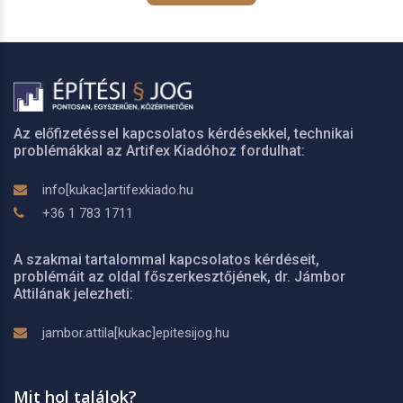
Az előfizetéssel kapcsolatos kérdésekkel, technikai
problémákkal az Artifex Kiadóhoz fordulhat:
info[kukac]artifexkiado.hu
+36 1 783 1711
A szakmai tartalommal kapcsolatos kérdéseit,
problémáit az oldal főszerkesztőjének, dr. Jámbor
Attilának jelezheti:
jambor.attila[kukac]epitesijog.hu
Mit hol találok?