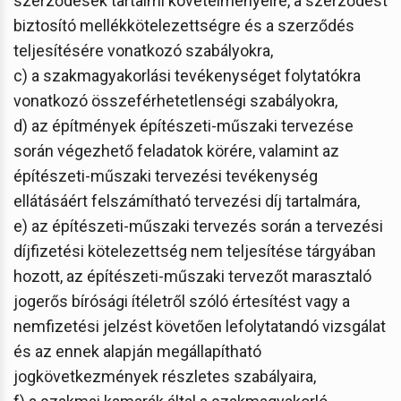
szerződések tartalmi követelményeire, a szerződést
biztosító mellékkötelezettségre és a szerződés
teljesítésére vonatkozó szabályokra,
c) a szakmagyakorlási tevékenységet folytatókra
vonatkozó összeférhetetlenségi szabályokra,
d) az építmények építészeti-műszaki tervezése
során végezhető feladatok körére, valamint az
építészeti-műszaki tervezési tevékenység
ellátásáért felszámítható tervezési díj tartalmára,
e) az építészeti-műszaki tervezés során a tervezési
díjfizetési kötelezettség nem teljesítése tárgyában
hozott, az építészeti-műszaki tervezőt marasztaló
jogerős bírósági ítéletről szóló értesítést vagy a
nemfizetési jelzést követően lefolytatandó vizsgálat
és az ennek alapján megállapítható
jogkövetkezmények részletes szabályaira,