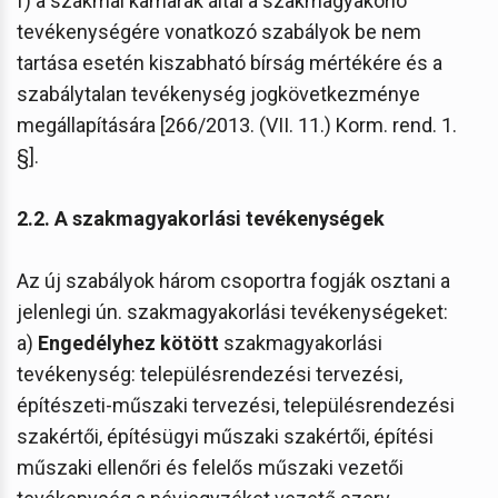
f) a szakmai kamarák által a szakmagyakorló
tevékenységére vonatkozó szabályok be nem
tartása esetén kiszabható bírság mértékére és a
szabálytalan tevékenység jogkövetkezménye
megállapítására [266/2013. (VII. 11.) Korm. rend. 1.
§].
2.2. A szakmagyakorlási tevékenységek
Az új szabályok három csoportra fogják osztani a
jelenlegi ún. szakmagyakorlási tevékenységeket:
a)
Engedélyhez kötött
szakmagyakorlási
tevékenység: településrendezési tervezési,
építészeti-műszaki tervezési, településrendezési
szakértői, építésügyi műszaki szakértői, építési
műszaki ellenőri és felelős műszaki vezetői