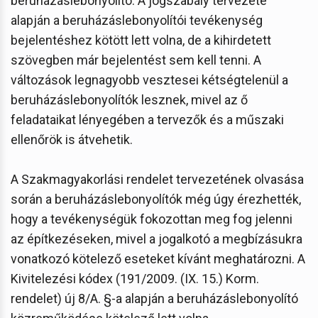
beruházáslebonyolító. A jogszabály tervezete
alapján a beruházáslebonyolítói tevékenység
bejelentéshez kötött lett volna, de a kihirdetett
szövegben már bejelentést sem kell tenni. A
változások legnagyobb vesztesei kétségtelenül a
beruházáslebonyolítók lesznek, mivel az ő
feladataikat lényegében a tervezők és a műszaki
ellenőrök is átvehetik.
A Szakmagyakorlási rendelet tervezetének olvasása
során a beruházáslebonyolítók még úgy érezhették,
hogy a tevékenységük fokozottan meg fog jelenni
az építkezéseken, mivel a jogalkotó a megbízásukra
vonatkozó kötelező eseteket kívánt meghatározni. A
Kivitelezési kódex (191/2009. (IX. 15.) Korm.
rendelet) új 8/A. §-a alapján a beruházáslebonyolító