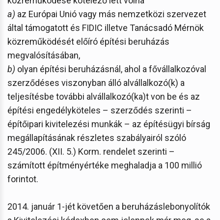
közreműködése kötelező lett volna
a)
az Európai Unió vagy más nemzetközi szervezet
által támogatott és FIDIC illetve Tanácsadó Mérnök
közreműködését előíró építési beruházás
megvalósításában,
b)
olyan építési beruházásnál, ahol a fővállalkozóval
szerződéses viszonyban álló alvállalkozó(k) a
teljesítésbe további alvállalkozó(ka)t von be és az
építési engedélyköteles – szerződés szerinti –
építőipari kivitelezési munkák – az építésügyi bírság
megállapításának részletes szabályairól szóló
245/2006. (XII. 5.) Korm. rendelet szerinti –
számított építményértéke meghaladja a 100 millió
forintot.
2014. január 1-jét követően a beruházáslebonyolítók