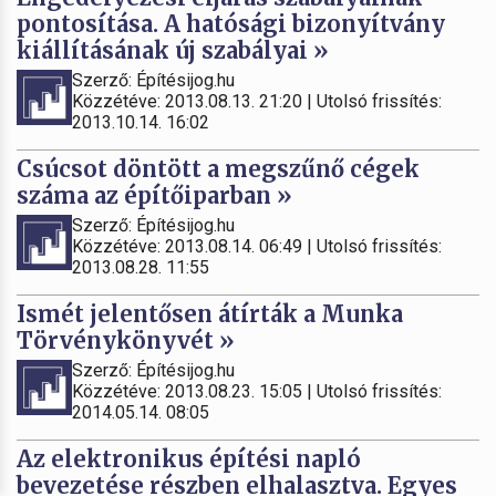
pontosítása. A hatósági bizonyítvány
kiállításának új szabályai »
Szerző: Építésijog.hu
Közzétéve: 2013.08.13. 21:20 | Utolsó frissítés:
2013.10.14. 16:02
Csúcsot döntött a megszűnő cégek
száma az építőiparban »
Szerző: Építésijog.hu
Közzétéve: 2013.08.14. 06:49 | Utolsó frissítés:
2013.08.28. 11:55
Ismét jelentősen átírták a Munka
Törvénykönyvét »
Szerző: Építésijog.hu
Közzétéve: 2013.08.23. 15:05 | Utolsó frissítés:
2014.05.14. 08:05
Az elektronikus építési napló
bevezetése részben elhalasztva. Egyes