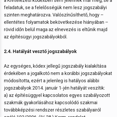
a Kivitelezési kódexben sem jelennek már meg, se a
feladatuk, se a felelősségük nem lesz jogszabályi
szinten meghatározva. Valószínűsíthető, hogy –
ellentétes folyamatok bekövetkezése hiányában –
rövid időn belül maga az elnevezés is eltűnik majd
az építésügyi jogszabályokból.
2.4. Hatályát vesztő jogszabályok
Az egységes, kódex jellegű jogszabály kialakítása
érdekében a jogalkotó nem a korábbi jogszabályokat
módosította, ezért a jelenleg is hatályos alábbi
jogszabályok 2014. január 1-jén hatályát veszítik:
a) az építésüggyel kapcsolatos egyes szabályozott
szakmák gyakorlásához kapcsolódó szakmai
továbbképzési rendszer részletes szabályairól