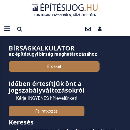
BÍRSÁGKALKULÁTOR
az építésügyi bírság meghatározásához
Érdekel
Időben értesítjük önt a
jogszabályváltozásokról
Kérje INGYENES hírlevelünket!
Feliratkozás
Keresés