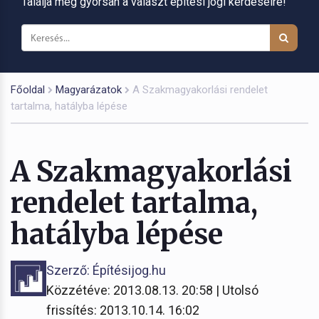
Találja meg gyorsan a választ építési jogi kérdéseire!
Főoldal
Magyarázatok
A Szakmagyakorlási rendelet
tartalma, hatályba lépése
A Szakmagyakorlási
rendelet tartalma,
hatályba lépése
Szerző: Építésijog.hu
Közzétéve: 2013.08.13. 20:58 | Utolsó
frissítés: 2013.10.14. 16:02