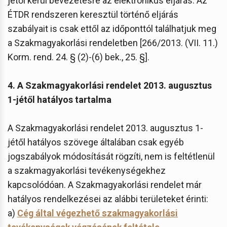
jétől kerül bevezetésre az elektronikus eljárás. Az
ÉTDR rendszeren keresztül történő eljárás
szabályait is csak ettől az időponttól találhatjuk meg
a Szakmagyakorlási rendeletben [266/2013. (VII. 11.)
Korm. rend. 24. § (2)-(6) bek., 25. §].
4. A Szakmagyakorlási rendelet 2013. augusztus
1-jétől hatályos tartalma
A Szakmagyakorlási rendelet 2013. augusztus 1-
jétől hatályos szövege általában csak egyéb
jogszabályok módosítását rögzíti, nem is feltétlenül
a szakmagyakorlási tevékenységekhez
kapcsolódóan. A Szakmagyakorlási rendelet már
hatályos rendelkezései az alábbi területeket érinti:
a)
Cég által végezhető szakmagyakorlási