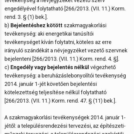
tevékenység a névjegyzéket vezető szerv
engedélyével folytatható [266/2013. (VII. 11.) Korm.
rend. 3. § (1) bek.].
b)
Bejelentéshez kötött
szakmagyakorlási
tevékenység: aki energetikai tanúsítói
tevékenységet kíván folytatni, köteles az erre
irányuló szándékát a névjegyzéket vezető szervnek
bejelenteni [266/2013. (VII. 11.) Korm. rend. 4. §].
c)
Engedély vagy bejelentés nélkül
végezhető
tevékenység: a beruházáslebonyolítói tevékenység
2014. január 1-jét követően bejelentési
kötelezettség teljesítése nélkül folytatható
[266/2013. (VII. 11.) Korm. rend. 47. § (11) bek.].
A szakmagyakorlási tevékenységek 2014. január 1-
jétől: a településrendezési tervezési, az építészeti-