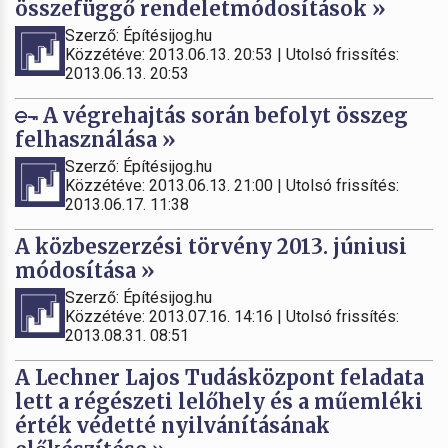
összefüggő rendeletmódosítások »
Szerző: Építésijog.hu
Közzétéve: 2013.06.13. 20:53 | Utolsó frissítés:
2013.06.13. 20:53
A végrehajtás során befolyt összeg
felhasználása »
Szerző: Építésijog.hu
Közzétéve: 2013.06.13. 21:00 | Utolsó frissítés:
2013.06.17. 11:38
A közbeszerzési törvény 2013. júniusi
módosítása »
Szerző: Építésijog.hu
Közzétéve: 2013.07.16. 14:16 | Utolsó frissítés:
2013.08.31. 08:51
A Lechner Lajos Tudásközpont feladata
lett a régészeti lelőhely és a műemléki
érték védetté nyilvánításának