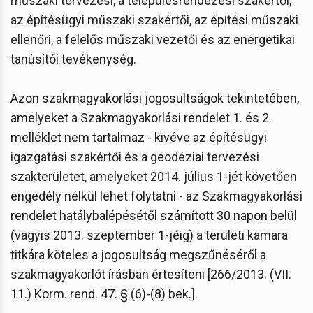
műszaki tervezési, a településrendezési szakértői,
az építésügyi műszaki szakértői, az építési műszaki
ellenőri, a felelős műszaki vezetői és az energetikai
tanúsítói tevékenység.
Azon szakmagyakorlási jogosultságok tekintetében,
amelyeket a Szakmagyakorlási rendelet 1. és 2.
melléklet nem tartalmaz - kivéve az építésügyi
igazgatási szakértői és a geodéziai tervezési
szakterületet, amelyeket 2014. július 1-jét követően
engedély nélkül lehet folytatni - az Szakmagyakorlási
rendelet hatálybalépésétől számított 30 napon belül
(vagyis 2013. szeptember 1-jéig) a területi kamara
titkára köteles a jogosultság megszűnéséről a
szakmagyakorlót írásban értesíteni [266/2013. (VII.
11.) Korm. rend. 47. § (6)-(8) bek.].