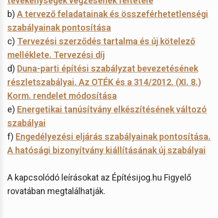
tevékenységek végzésének feltétele
b)
A tervező feladatainak és összeférhetetlenségi
szabályainak pontosítása
c)
Tervezési szerződés tartalma és új kötelező
melléklete. Tervezési díj
d)
Duna-parti építési szabályzat bevezetésének
részletszabályai. Az OTÉK és a 314/2012. (XI. 8.)
Korm. rendelet módosítása
e)
Energetikai tanúsítvány elkészítésének változó
szabályai
f)
Engedélyezési eljárás szabályainak pontosítása.
A hatósági bizonyítvány kiállításának új szabályai
A kapcsolódó leírásokat az Építésijog.hu Figyelő
rovatában megtalálhatják.