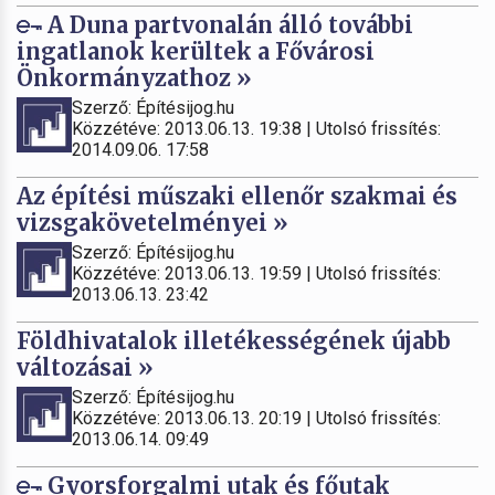
A Duna partvonalán álló további
ingatlanok kerültek a Fővárosi
Önkormányzathoz »
Szerző: Építésijog.hu
Közzétéve: 2013.06.13. 19:38 | Utolsó frissítés:
2014.09.06. 17:58
Az építési műszaki ellenőr szakmai és
vizsgakövetelményei »
Szerző: Építésijog.hu
Közzétéve: 2013.06.13. 19:59 | Utolsó frissítés:
2013.06.13. 23:42
Földhivatalok illetékességének újabb
változásai »
Szerző: Építésijog.hu
Közzétéve: 2013.06.13. 20:19 | Utolsó frissítés:
2013.06.14. 09:49
Gyorsforgalmi utak és főutak