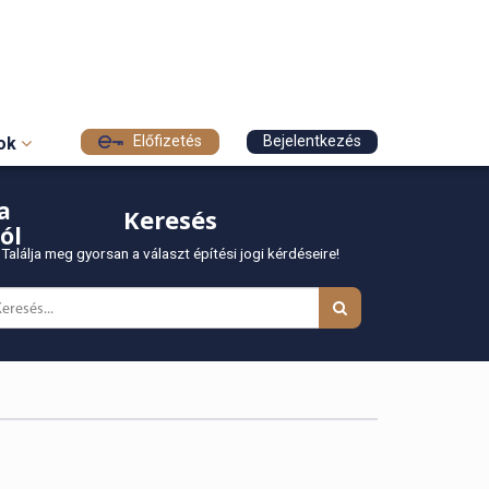
Előfizetés
Bejelentkezés
sok
a
Keresés
ól
Találja meg gyorsan a választ építési jogi kérdéseire!