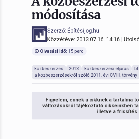
A közbeszerzési t
módosítása
Szerző: Építésijog.hu
Közzétéve: 2013.07.16. 14:16 | Utolsó
Olvasási idő:
15 perc
közbeszerzés
2013
közbeszerzési eljárás
bt
a közbeszerzésekről szóló 2011. évi CVIII. törvény
Figyelem, ennek a cikknek a tartalma töb
változásokról tájékoztató cikkeinkben ta
illetve a frissíté