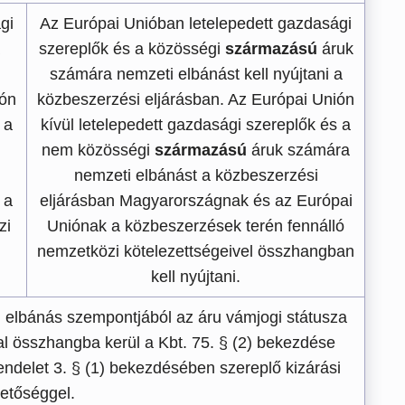
gi
Az Európai Unióban letelepedett gazdasági
szereplők és a közösségi
származású
áruk
számára nemzeti elbánást kell nyújtani a
ión
közbeszerzési eljárásban. Az Európai Unión
 a
kívül letelepedett gazdasági szereplők és a
nem közösségi
származású
áruk számára
nemzeti elbánást a közbeszerzési
 a
eljárásban Magyarországnak és az Európai
zi
Uniónak a közbeszerzések terén fennálló
nemzetközi kötelezettségeivel összhangban
kell nyújtani.
elbánás szempontjából az áru vámjogi státusza
al összhangba kerül a Kbt. 75. § (2) bekezdése
rendelet 3. § (1) bekezdésében szereplő kizárási
hetőséggel.