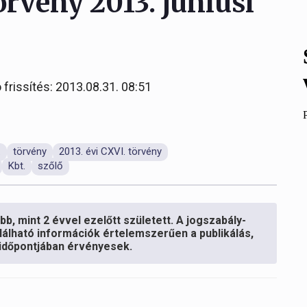
örvény 2013. júniusi
 frissítés: 2013.08.31. 08:51
.
törvény
2013. évi CXVI. törvény
Kbt.
szőlő
b, mint 2 évvel ezelőtt született. A jogszabály-
lálható információk értelemszerűen a publikálás,
s időpontjában érvényesek.