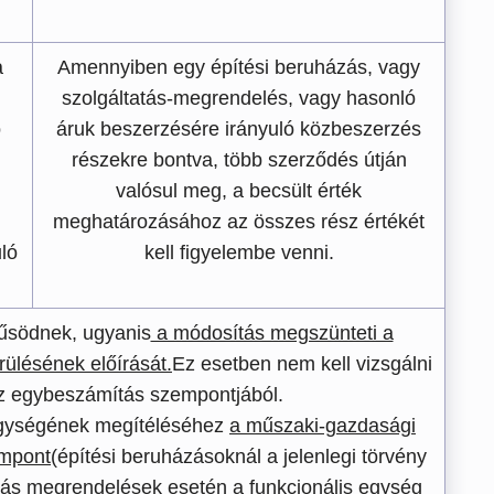
a
Amennyiben egy építési beruházás, vagy
szolgáltatás-megrendelés, vagy hasonló
ó
áruk beszerzésére irányuló közbeszerzés
részekre bontva, több szerződés útján
valósul meg, a becsült érték
meghatározásához az összes rész értékét
ló
kell figyelembe venni.
űsödnek, ugyanis
a módosítás megszünteti a
rülésének előírását.
Ez esetben nem kell vizsgálni
az egybeszámítás szempontjából.
egységének megítéléséhez
a műszaki-gazdasági
empont
(építési beruházásoknál a jelenlegi törvény
tatás megrendelések esetén a funkcionális egység