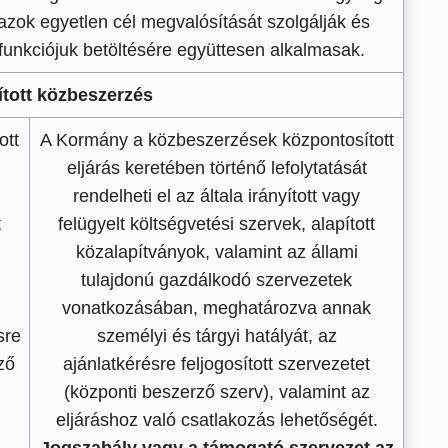
azok egyetlen cél megvalósítását szolgálják és
 funkciójuk betöltésére együttesen alkalmasak.
tott közbeszerzés
ott
A Kormány a közbeszerzések központosított
eljárás keretében történő lefolytatását
rendelheti el az általa irányított vagy
t
felügyelt költségvetési szervek, alapított
közalapítványok, valamint az állami
tulajdonú gazdálkodó szervezetek
vonatkozásában, meghatározva annak
sre
személyi és tárgyi hatályát, az
ző
ajánlatkérésre feljogosított szervezetet
(központi beszerző szerv), valamint az
eljáráshoz való csatlakozás lehetőségét.