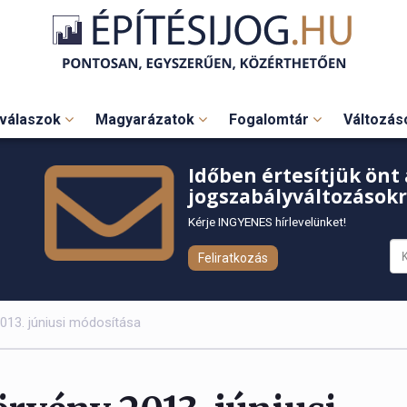
válaszok
Magyarázatok
Fogalomtár
Változá
Időben értesítjük önt 
jogszabályváltozásokr
Kérje INGYENES hírlevelünket!
Feliratkozás
013. júniusi módosítása