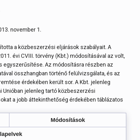
y
 2013. november 1.
totta a közbeszerzési eljárások szabályait. A
11. évi CVIII. törvény (Kbt.) módosításával az volt,
és egyszerűsítése. Az módosításra részben az
atával összhangban történő felülvizsgálata, és az
mtése érdekében került sor. A Kbt. jelenleg
i Unióban jelenleg tartó közbeszerzési
sokat a jobb áttekinthetőség érdekében táblázatos
Módosítások
lapelvek