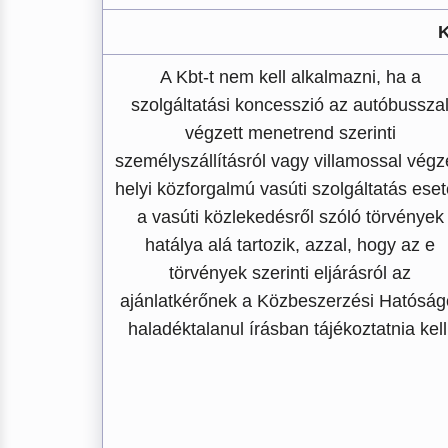
K
A Kbt-t nem kell alkalmazni, ha a
szolgáltatási koncesszió az autóbussza
végzett menetrend szerinti
személyszállításról vagy villamossal végz
helyi közforgalmú vasúti szolgáltatás ese
a vasúti közlekedésről szóló törvények
hatálya alá tartozik, azzal, hogy az e
törvények szerinti eljárásról az
ajánlatkérőnek a Közbeszerzési Hatóság
haladéktalanul írásban tájékoztatnia kell