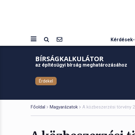
Kérdések-
BÍRSÁGKALKULÁTOR
az építésügyi bírság meghatározásához
Érdekel
Főoldal
Magyarázatok
A közbeszerzési törvény 2