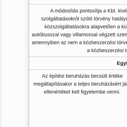
A módosítás pontosítja a Kbt. kivét
szolgáltatásokról szóló törvény hatálya
közszolgáltatásokra alapvetően a kül
autóbusszal vagy villamossal végzett sze
amennyiben az nem a közbeszerzési törvén
a közbeszerzési tö
Egy
Az építési beruházás becsült értéke
megállapításakor a teljes beruházásért já
ellenértéket kell figyelembe venni.