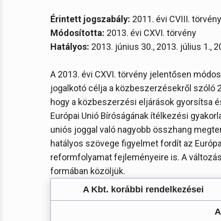
Érintett jogszabály:
2011. évi CVIII. törvén
Módosította:
2013. évi CXVI. törvény
Hatályos:
2013. június 30., 2013. július 1.,
A 2013. évi CXVI. törvény jelentősen módosí
jogalkotó célja a közbeszerzésekről szóló 20
hogy a közbeszerzési eljárások gyorsítsa 
Európai Unió Bíróságának ítélkezési gyakorl
uniós joggal való nagyobb összhang megtere
hatályos szövege figyelmet fordít az Európa
reformfolyamat fejleményeire is. A változá
formában közöljük.
A Kbt. korábbi rendelkezései
A