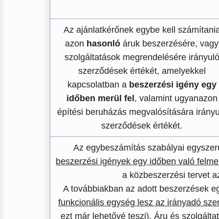
Az ajánlatkérőnek egybe kell számítani
azon
hasonló
áruk beszerzésére, vagy
szolgáltatások megrendelésére irányul
szerződések értékét, amelyekkel
kapcsolatban a
beszerzési igény egy
időben merül fel
, valamint ugyanazon
építési beruházás megvalósítására irányu
szerződések értékét.
Az egybeszámítás szabályai egyszer
beszerzési igények egy időben való felme
a közbeszerzési tervet 
A továbbiakban az adott beszerzések 
funkcionális egység lesz az irányadó sz
ezt már lehetővé teszi). Áru és szolgál