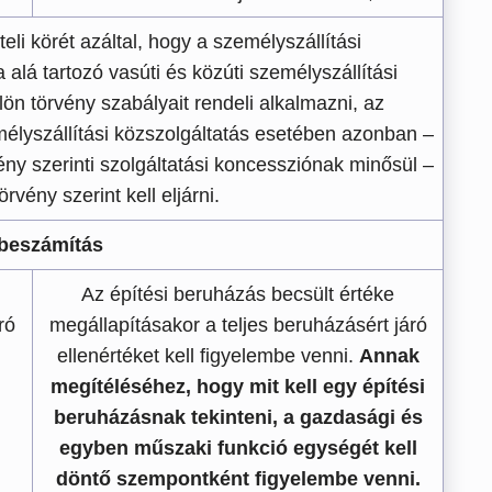
eli körét azáltal, hogy a személyszállítási
 alá tartozó vasúti és közúti személyszállítási
ön törvény szabályait rendeli alkalmazni, az
mélyszállítási közszolgáltatás esetében azonban –
y szerinti szolgáltatási koncessziónak minősül –
rvény szerint kell eljárni.
beszámítás
Az építési beruházás becsült értéke
ró
megállapításakor a teljes beruházásért járó
ellenértéket kell figyelembe venni.
Annak
megítéléséhez, hogy mit kell egy építési
beruházásnak tekinteni, a gazdasági és
egyben műszaki funkció egységét kell
döntő szempontként figyelembe venni.