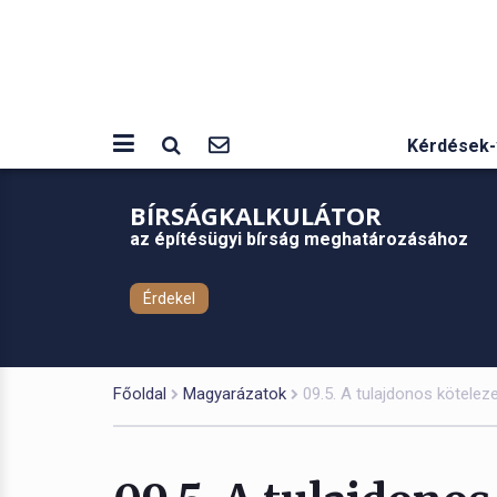
Kérdések-
BÍRSÁGKALKULÁTOR
az építésügyi bírság meghatározásához
Érdekel
Főoldal
Magyarázatok
09.5. A tulajdonos kötelez