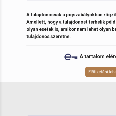
A tulajdonosnak a jogszabályokban rögzíte
Amellett, hogy a tulajdonost terhelik pél
olyan esetek is, amikor nem lehet olyan b
tulajdonos szeretne.
A tartalom elé
Előfizetési le