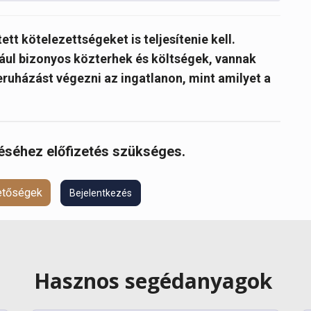
tt kötelezettségeket is teljesítenie kell.
dául bizonyos közterhek és költségek, vannak
eruházást végezni az ingatlanon, mint amilyet a
réséhez előfizetés szükséges.
hetőségek
Bejelentkezés
Hasznos segédanyagok