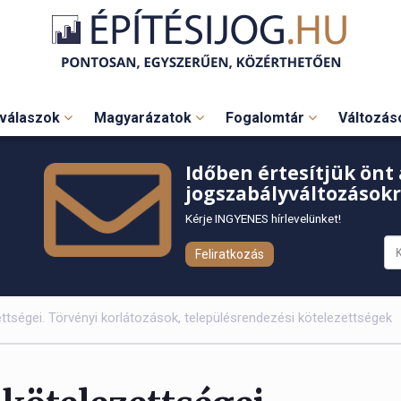
válaszok
Magyarázatok
Fogalomtár
Változá
Időben értesítjük önt 
jogszabályváltozásokr
Kérje INGYENES hírlevelünket!
Feliratkozás
ettségei. Törvényi korlátozások, településrendezési kötelezettségek