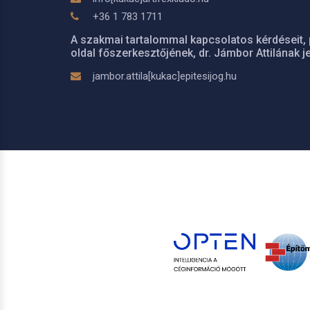
+36 1 783 1711
A szakmai tartalommal kapcsolatos kérdéseit, 
oldal főszerkesztőjének, dr. Jámbor Attilának je
jambor.attila[kukac]epitesijog.hu