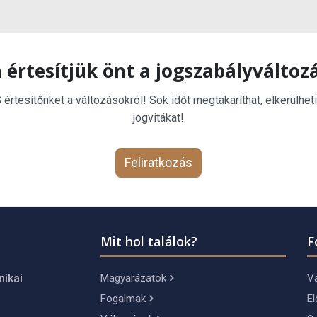
 értesítjük önt a jogszabályváltoz
rtesítőnket a változásokról! Sok időt megtakaríthat, elkerülheti
jogvitákat!
Feliratkozás
Mit hol találok?
F
Magyarázatok
Vá
nikai
Fogalmak
El