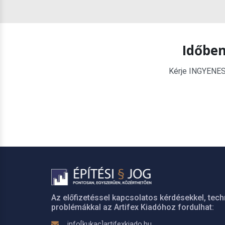
Időben
Kérje INGYENES é
Az előfizetéssel kapcsolatos kérdésekkel, tech
problémákkal az Artifex Kiadóhoz fordulhat:
info[kukac]artifexkiado.hu