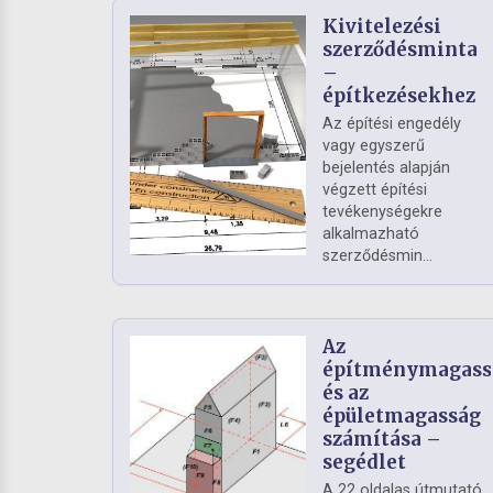
Kivitelezési
szerződésminta
–
építkezésekhez
Az építési engedély
vagy egyszerű
bejelentés alapján
végzett építési
tevékenységekre
alkalmazható
szerződésmin...
Az
építménymagass
és az
épületmagasság
számítása –
segédlet
A 22 oldalas útmutató