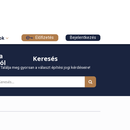
Előfizetés
Bejelentkezés
sok
a
Keresés
ól
Találja meg gyorsan a választ építési jogi kérdéseire!