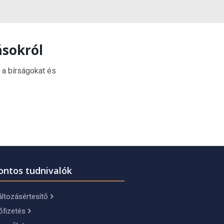
ásokról
 a bírságokat és
ontos tudnivalók
ltozásértesítő
őfizetés