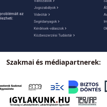
Változások
S
Jogszabályok
Á
problémáit az
Videótár
A
lezheti:
Segédanyagok
I
Kérdések-válaszok
O
Közbeszerzési Tudástár
Szakmai és médiapartnerek: