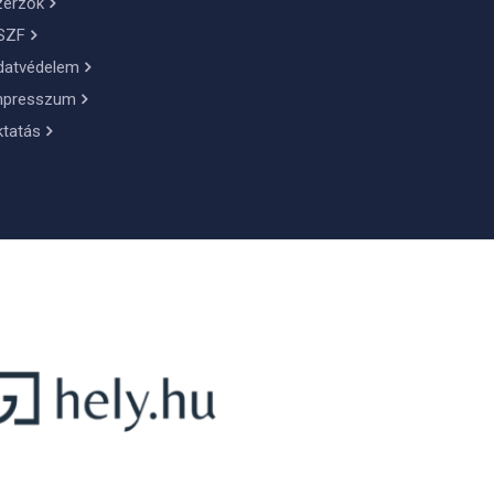
zerzők
SZF
datvédelem
mpresszum
ktatás