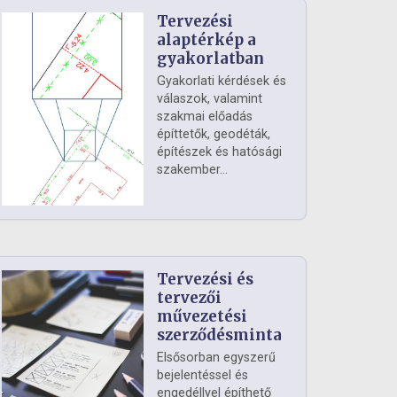
Tervezési
alaptérkép a
gyakorlatban
Gyakorlati kérdések és
válaszok, valamint
szakmai előadás
építtetők, geodéták,
építészek és hatósági
szakember...
Tervezési és
tervezői
művezetési
szerződésminta
Elsősorban egyszerű
bejelentéssel és
engedéllyel építhető