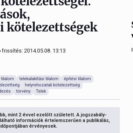
 kötelezettségei.
ások,
i kötelezettségek
 frissítés: 2014.05.08. 13:13
 tilalom
telekalakítási tilalom
építési tilalom
elezettség
helyrehozatali kötelezettség
dezés
törvény
Telek
b, mint 2 évvel ezelőtt született. A jogszabály-
lálható információk értelemszerűen a publikálás,
s időpontjában érvényesek.