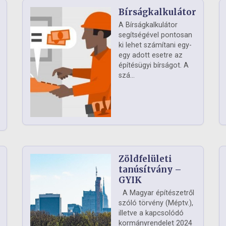
Bírságkalkulátor
A Bírságkalkulátor
segítségével pontosan
ki lehet számítani egy-
egy adott esetre az
építésügyi bírságot. A
szá...
Zöldfelületi
ág
tanúsítvány –
GYIK
A Magyar építészetről
szóló törvény (Méptv.),
illetve a kapcsolódó
kormányrendelet 2024