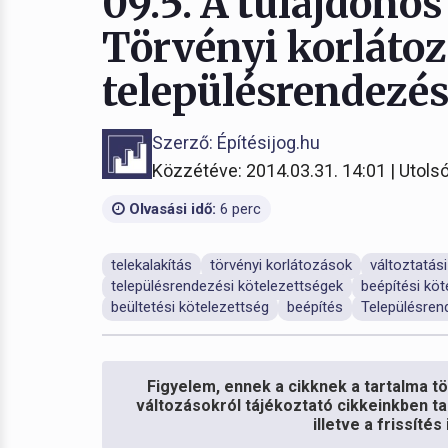
09.5. A tulajdonos
Törvényi korlátoz
településrendezés
Szerző: Építésijog.hu
Közzétéve: 2014.03.31. 14:01 | Utolsó
Olvasási idő:
6 perc
telekalakítás
törvényi korlátozások
változtatási
településrendezési kötelezettségek
beépítési köt
beültetési kötelezettség
beépítés
Településren
Figyelem, ennek a cikknek a tartalma töb
változásokról tájékoztató cikkeinkben ta
illetve a frissíté