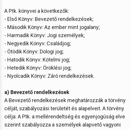
A Ptk. könyvei a következők:
- Első Könyv: Bevezető rendelkezések;
- Második Könyv: Az ember mint jogalany;
- Harmadik Könyv: Jogi személyek;
- Negyedik Könyv: Családjog;
- Ötödik Könyv: Dologi jog;
- Hatodik Könyv: Kötelmi jog;
- Hetedik Könyv: Öröklési jog;
- Nyolcadik Könyv: Záró rendelkezések.
a) Bevezető rendelkezések
A Bevezető rendelkezések meghatározzák a törvény
célját, szabályozási területét és alapelveit. A törvény
célja: A Ptk. a mellérendeltség és egyenjogúság elve
szerint szabályozza a személyek alapvető vagyoni