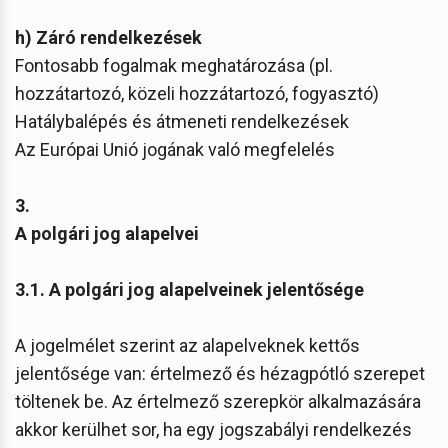
h) Záró rendelkezések
Fontosabb fogalmak meghatározása (pl.
hozzátartozó, közeli hozzátartozó, fogyasztó)
Hatálybalépés és átmeneti rendelkezések
Az Európai Unió jogának való megfelelés
3.
A polgári jog alapelvei
3.1. A polgári jog alapelveinek jelentősége
A jogelmélet szerint az alapelveknek kettős
jelentősége van: értelmező és hézagpótló szerepet
töltenek be. Az értelmező szerepkör alkalmazására
akkor kerülhet sor, ha egy jogszabályi rendelkezés