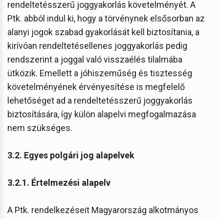
rendeltetésszerű joggyakorlás követelményét. A
Ptk. abból indul ki, hogy a törvénynek elsősorban az
alanyi jogok szabad gyakorlását kell biztosítania, a
kirívóan rendeltetésellenes joggyakorlás pedig
rendszerint a joggal való visszaélés tilalmába
ütközik. Emellett a jóhiszeműség és tisztesség
követelményének érvényesítése is megfelelő
lehetőséget ad a rendeltetésszerű joggyakorlás
biztosítására, így külön alapelvi megfogalmazása
nem szükséges.
3.2. Egyes polgári jog alapelvek
3.2.1. Értelmezési alapelv
A Ptk. rendelkezéseit Magyarország alkotmányos