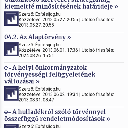
kiemeltté minősítésének határideje »
Szerző: Építésijog.hu
Közzétéve: 2013.05.27. 20:55 | Utolsó frissítés:
2013.05.27. 20:55
04.2. Az Alaptörvény »
Szerző: Építésijog.hu
Közzétéve: 2013.06.01. 17:36 | Utolsó frissítés:
2024.08.26. 15:51
A helyi önkormányzatok
törvényességi felügyeletének
változásai »
Szerző: Építésijog.hu
Közzétéve: 2013.06.02. 19:34 | Utolsó frissítés:
2013.08.31. 08:47
A hulladékról szóló törvénnyel
összefüggő rendeletmódosítások »
Szerző: Építésijog.hu