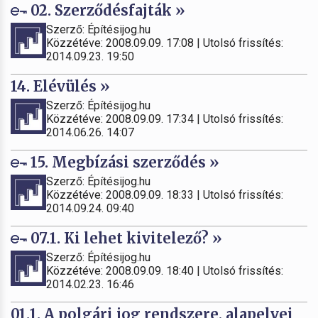
02. Szerződésfajták »
Szerző: Építésijog.hu
Közzétéve: 2008.09.09. 17:08 | Utolsó frissítés:
2014.09.23. 19:50
14. Elévülés »
Szerző: Építésijog.hu
Közzétéve: 2008.09.09. 17:34 | Utolsó frissítés:
2014.06.26. 14:07
15. Megbízási szerződés »
Szerző: Építésijog.hu
Közzétéve: 2008.09.09. 18:33 | Utolsó frissítés:
2014.09.24. 09:40
07.1. Ki lehet kivitelező? »
Szerző: Építésijog.hu
Közzétéve: 2008.09.09. 18:40 | Utolsó frissítés:
2014.02.23. 16:46
01.1. A polgári jog rendszere, alapelvei