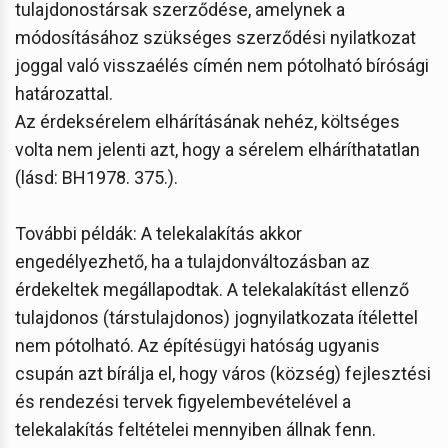
tulajdonostársak szerződése, amelynek a
módosításához szükséges szerződési nyilatkozat
joggal való visszaélés címén nem pótolható bírósági
határozattal.
Az érdeksérelem elhárításának nehéz, költséges
volta nem jelenti azt, hogy a sérelem elháríthatatlan
(lásd: BH1978. 375.).
További példák: A telekalakítás akkor
engedélyezhető, ha a tulajdonváltozásban az
érdekeltek megállapodtak. A telekalakítást ellenző
tulajdonos (társtulajdonos) jognyilatkozata ítélettel
nem pótolható. Az építésügyi hatóság ugyanis
csupán azt bírálja el, hogy város (község) fejlesztési
és rendezési tervek figyelembevételével a
telekalakítás feltételei mennyiben állnak fenn.