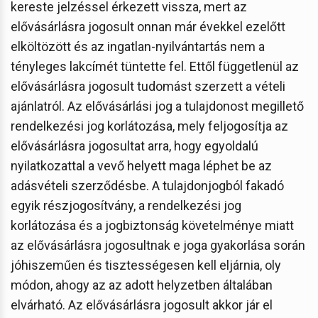
kereste jelzéssel érkezett vissza, mert az
elővásárlásra jogosult onnan már évekkel ezelőtt
elköltözött és az ingatlan-nyilvántartás nem a
tényleges lakcímét tüntette fel. Ettől függetlenül az
elővásárlásra jogosult tudomást szerzett a vételi
ajánlatról. Az elővásárlási jog a tulajdonost megillető
rendelkezési jog korlátozása, mely feljogosítja az
elővásárlásra jogosultat arra, hogy egyoldalú
nyilatkozattal a vevő helyett maga léphet be az
adásvételi szerződésbe. A tulajdonjogból fakadó
egyik részjogosítvány, a rendelkezési jog
korlátozása és a jogbiztonság követelménye miatt
az elővásárlásra jogosultnak e joga gyakorlása során
jóhiszeműen és tisztességesen kell eljárnia, oly
módon, ahogy az az adott helyzetben általában
elvárható. Az elővásárlásra jogosult akkor jár el