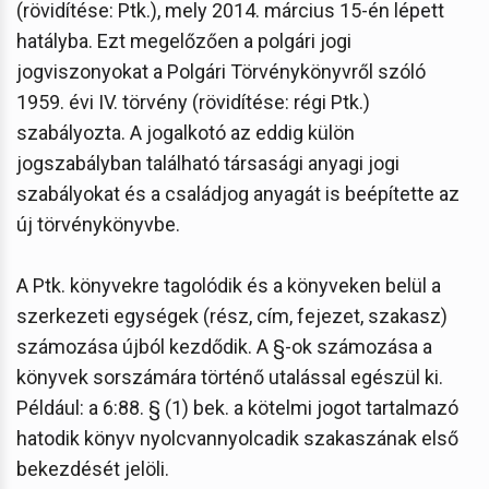
(rövidítése: Ptk.), mely 2014. március 15-én lépett
hatályba. Ezt megelőzően a polgári jogi
jogviszonyokat a Polgári Törvénykönyvről szóló
1959. évi IV. törvény (rövidítése: régi Ptk.)
szabályozta. A jogalkotó az eddig külön
jogszabályban található társasági anyagi jogi
szabályokat és a családjog anyagát is beépítette az
új törvénykönyvbe.
A Ptk. könyvekre tagolódik és a könyveken belül a
szerkezeti egységek (rész, cím, fejezet, szakasz)
számozása újból kezdődik. A §-ok számozása a
könyvek sorszámára történő utalással egészül ki.
Például: a 6:88. § (1) bek. a kötelmi jogot tartalmazó
hatodik könyv nyolcvannyolcadik szakaszának első
bekezdését jelöli.