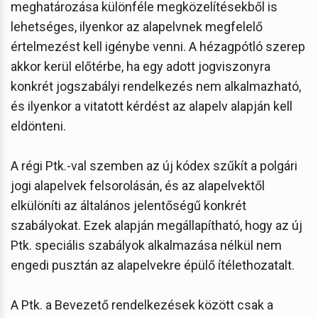
meghatározása különféle megközelítésekből is
lehetséges, ilyenkor az alapelvnek megfelelő
értelmezést kell igénybe venni. A hézagpótló szerep
akkor kerül előtérbe, ha egy adott jogviszonyra
konkrét jogszabályi rendelkezés nem alkalmazható,
és ilyenkor a vitatott kérdést az alapelv alapján kell
eldönteni.
A régi Ptk.-val szemben az új kódex szűkít a polgári
jogi alapelvek felsorolásán, és az alapelvektől
elkülöníti az általános jelentőségű konkrét
szabályokat. Ezek alapján megállapítható, hogy az új
Ptk. speciális szabályok alkalmazása nélkül nem
engedi pusztán az alapelvekre épülő ítélethozatalt.
A Ptk. a Bevezető rendelkezések között csak a