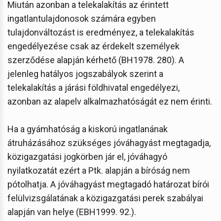
Miután azonban a telekalakítás az érintett
ingatlantulajdonosok számára egyben
tulajdonváltozást is eredményez, a telekalakítás
engedélyezése csak az érdekelt személyek
szerződése alapján kérhető (BH1978. 280). A
jelenleg hatályos jogszabályok szerint a
telekalakítás a járási földhivatal engedélyezi,
azonban az alapelv alkalmazhatóságát ez nem érinti.
Ha a gyámhatóság a kiskorú ingatlanának
átruházásához szükséges jóváhagyást megtagadja,
közigazgatási jogkörben jár el, jóváhagyó
nyilatkozatát ezért a Ptk. alapján a bíróság nem
pótolhatja. A jóváhagyást megtagadó határozat bírói
felülvizsgálatának a közigazgatási perek szabályai
alapján van helye (EBH1999. 92.).