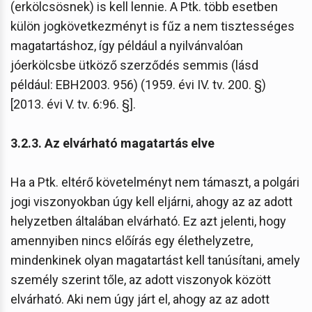
(erkölcsösnek) is kell lennie. A Ptk. több esetben
külön jogkövetkezményt is fűz a nem tisztességes
magatartáshoz, így például a nyilvánvalóan
jóerkölcsbe ütköző szerződés semmis (lásd
például: EBH2003. 956) (1959. évi IV. tv. 200. §)
[2013. évi V. tv. 6:96. §].
3.2.3. Az elvárható magatartás elve
Ha a Ptk. eltérő követelményt nem támaszt, a polgári
jogi viszonyokban úgy kell eljárni, ahogy az az adott
helyzetben általában elvárható. Ez azt jelenti, hogy
amennyiben nincs előírás egy élethelyzetre,
mindenkinek olyan magatartást kell tanúsítani, amely
személy szerint tőle, az adott viszonyok között
elvárható. Aki nem úgy járt el, ahogy az az adott