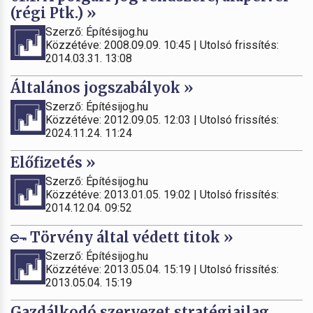
(régi Ptk.) »
Szerző: Építésijog.hu
Közzétéve: 2008.09.09. 10:45 | Utolsó frissítés:
2014.03.31. 13:08
Általános jogszabályok »
Szerző: Építésijog.hu
Közzétéve: 2012.09.05. 12:03 | Utolsó frissítés:
2024.11.24. 11:24
Előfizetés »
Szerző: Építésijog.hu
Közzétéve: 2013.01.05. 19:02 | Utolsó frissítés:
2014.12.04. 09:52
Törvény által védett titok »
Szerző: Építésijog.hu
Közzétéve: 2013.05.04. 15:19 | Utolsó frissítés:
2013.05.04. 15:19
Gazdálkodó szervezet stratégiailag