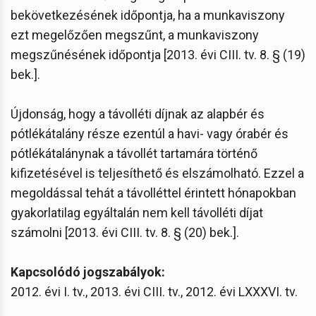
bekövetkezésének időpontja, ha a munkaviszony
ezt megelőzően megszűnt, a munkaviszony
megszűnésének időpontja [2013. évi CIII. tv. 8. § (19)
bek.].
Újdonság, hogy a távolléti díjnak az alapbér és
pótlékátalány része ezentúl a havi- vagy órabér és
pótlékátalánynak a távollét tartamára történő
kifizetésével is teljesíthető és elszámolható. Ezzel a
megoldással tehát a távolléttel érintett hónapokban
gyakorlatilag egyáltalán nem kell távolléti díjat
számolni [2013. évi CIII. tv. 8. § (20) bek.].
Kapcsolódó jogszabályok:
2012. évi I. tv., 2013. évi CIII. tv., 2012. évi LXXXVI. tv.