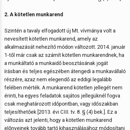
2. A kötetlen munkarend
Szintén a tavaly elfogadott új Mt. vívmánya volt a
nevesített kötetlen munkarend, amely az
alkalmazását nehezítő módon változott. 2014. január
1-től már csak az számít kötetlen munkarendnek, ha
a munkáltató a munkaidő beosztásának jogát
írásban és teljes egészében átengedi a munkavállaló
részére, azaz nem elegendő az eddigi legalább
felében mérték. A munkarend kötetlen jellegét nem
érinti, ha egyes feladatok sajátos jellegüknél fogva
csak meghatározott időpontban, vagy időszakban
teljesíthetőek [2013. évi CIII. tv. 8. § (4) bek.]. Ez a
változás azt jelenti, hogy a kötetlen munkarend
előnyeinek tovább tartó kihasználásához módosítani