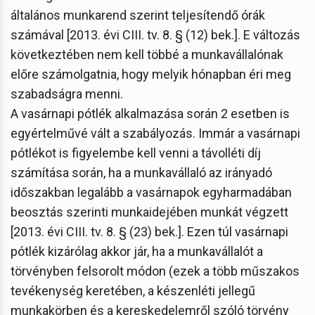
általános munkarend szerint teljesítendő órák
számával [2013. évi CIII. tv. 8. § (12) bek.]. E változás
következtében nem kell többé a munkavállalónak
előre számolgatnia, hogy melyik hónapban éri meg
szabadságra menni.
A vasárnapi pótlék alkalmazása során 2 esetben is
egyértelművé vált a szabályozás. Immár a vasárnapi
pótlékot is figyelembe kell venni a távolléti díj
számítása során, ha a munkavállaló az irányadó
időszakban legalább a vasárnapok egyharmadában
beosztás szerinti munkaidejében munkát végzett
[2013. évi CIII. tv. 8. § (23) bek.]. Ezen túl vasárnapi
pótlék kizárólag akkor jár, ha a munkavállalót a
törvényben felsorolt módon (ezek a több műszakos
tevékenység keretében, a készenléti jellegű
munkakörben és a kereskedelemről szóló törvény