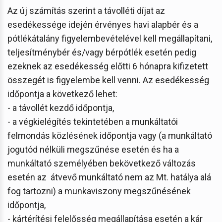
Az új számítás szerint a távolléti díjat az
esedékessége idején érvényes havi alapbér és a
pótlékátalány figyelembevételével kell megállapítani,
teljesítménybér és/vagy bérpótlék esetén pedig
ezeknek az esedékesség előtti 6 hónapra kifizetett
összegét is figyelembe kell venni. Az esedékesség
időpontja a következő lehet:
- a távollét kezdő időpontja,
- a végkielégítés tekintetében a munkáltatói
felmondás közlésének időpontja vagy (a munkáltató
jogutód nélküli megszűnése esetén és ha a
munkáltató személyében bekövetkező változás
esetén az átvevő munkáltató nem az Mt. hatálya alá
fog tartozni) a munkaviszony megszűnésének
időpontja,
- kártérítési felelősség megállapítása esetén a kár