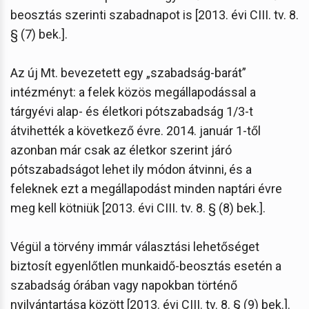
beosztás szerinti szabadnapot is [2013. évi CIII. tv. 8.
§ (7) bek.].
Az új Mt. bevezetett egy „szabadság-barát”
intézményt: a felek közös megállapodással a
tárgyévi alap- és életkori pótszabadság 1/3-t
átvihették a következő évre. 2014. január 1-től
azonban már csak az életkor szerint járó
pótszabadságot lehet ily módon átvinni, és a
feleknek ezt a megállapodást minden naptári évre
meg kell kötniük [2013. évi CIII. tv. 8. § (8) bek.].
Végül a törvény immár választási lehetőséget
biztosít egyenlőtlen munkaidő-beosztás esetén a
szabadság órában vagy napokban történő
nyilvántartása között [2013. évi CIII. tv. 8. § (9) bek.].