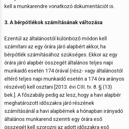
kell a munkarendre vonatkozó dokumentációt is.
3. A bérpótlékok számításának változása
Ezentúl az általánostól különböző módon kell
számítani az egy órára járó alapbért akkor, ha
bérpótlék számításához szükséges. Ekkor az egy
órára járó alapbér összegét általános teljes napi
munkaidő esetén 174 órával (rész- vagy általánostól
eltérő teljes napi munkaidő esetén a 174 óra arányos
részével) kell osztani [2013. évi CIII. tv. 8. § (13)
bek.]. A főszabály pedig az lesz, hogy a havi alapbér
meghatározott időszakra járó részének
számításánál a havi alapbérnek a hónapban irányadó
általános munkarend szerinti egy órára eső
összegét kell szorozni az adott időszakra eső