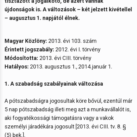
tisztázott a jogalkotó, de azért vannak
újdonságok is. A változások – két jelzett kivétellel
– augusztus 1. napjától élnek.
Magyar Közlöny:
2013. évi 103. szám
Érintett jogszabály:
2012. évi I. törvény
Módosította:
2013. évi CIII. törvény
Hatályos:
2013. augusztus 1., 2014.január 1.
1. A szabadság szabályainak változása
A pótszabadságra jogosultak köre bővül, ezentúl már
5 nap pótszabadság illeti meg azt a munkavállalót is,
aki fogyatékossági támogatásra vagy a vakok
személyi járadékára jogosult [2013. évi CIII. tv. 8. §
(5) bek.].