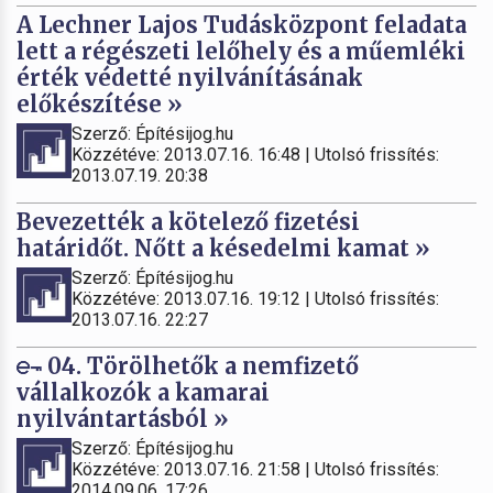
A Lechner Lajos Tudásközpont feladata
lett a régészeti lelőhely és a műemléki
érték védetté nyilvánításának
előkészítése »
Szerző: Építésijog.hu
Közzétéve: 2013.07.16. 16:48 | Utolsó frissítés:
2013.07.19. 20:38
Bevezették a kötelező fizetési
határidőt. Nőtt a késedelmi kamat »
Szerző: Építésijog.hu
Közzétéve: 2013.07.16. 19:12 | Utolsó frissítés:
2013.07.16. 22:27
04. Törölhetők a nemfizető
vállalkozók a kamarai
nyilvántartásból »
Szerző: Építésijog.hu
Közzétéve: 2013.07.16. 21:58 | Utolsó frissítés:
2014.09.06. 17:26