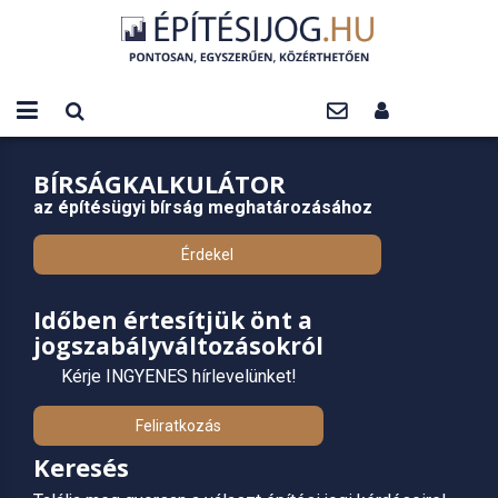
BÍRSÁGKALKULÁTOR
az építésügyi bírság meghatározásához
Érdekel
Időben értesítjük önt a
jogszabályváltozásokról
Kérje INGYENES hírlevelünket!
Feliratkozás
Keresés