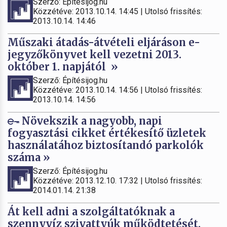
Szerző: Építésijog.hu
Közzétéve: 2013.10.14. 14:45 | Utolsó frissítés:
2013.10.14. 14:46
Műszaki átadás-átvételi eljáráson e-
jegyzőkönyvet kell vezetni 2013.
október 1. napjától »
Szerző: Építésijog.hu
Közzétéve: 2013.10.14. 14:56 | Utolsó frissítés:
2013.10.14. 14:56
Növekszik a nagyobb, napi
fogyasztási cikket értékesítő üzletek
használatához biztosítandó parkolók
száma »
Szerző: Építésijog.hu
Közzétéve: 2013.12.10. 17:32 | Utolsó frissítés:
2014.01.14. 21:38
Át kell adni a szolgáltatóknak a
szennyvíz szivattyúk működtetését.