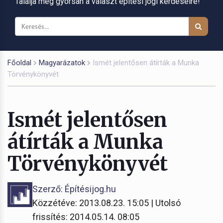
Találja meg gyorsan a választ építési jogi kérdéseire!
Főoldal
Magyarázatok
Ismét jelentősen átírták a Munka
Törvénykönyvét
Ismét jelentősen
átírták a Munka
Törvénykönyvét
Szerző: Építésijog.hu
Közzétéve: 2013.08.23. 15:05 | Utolsó
frissítés: 2014.05.14. 08:05