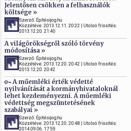
Jelentősen csökken a felhasználók
költsége »
Szerző: Építésijog.hu
Közzétéve: 2013.12.11. 20:22 | Utolsó frissítés:
2013.12.20. 21:40
A világörökségről szóló törvény
módosítása »
Szerző: Építésijog.hu
Közzétéve: 2013.12.20. 20:42 | Utolsó frissítés:
2013.12.20. 20:42
A műemléki érték védetté
nyilvánítását a kormányhivataloknál
lehet kezdeményezni. A műemléki
védettség megszüntetésének
szabályai »
Szerző: Építésijog.hu
Közzétéve: 2013.12.20. 20:48 | Utolsó frissítés:
2014.09.06. 17:59