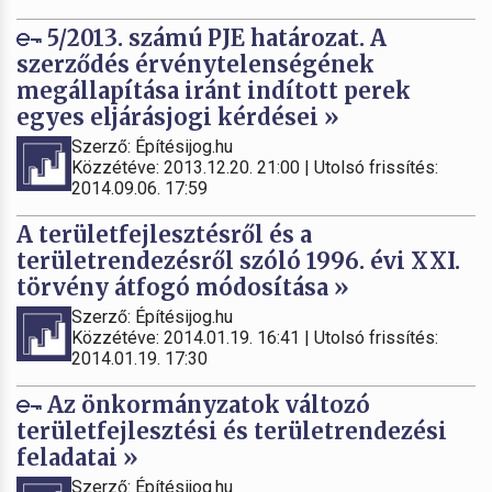
5/2013. számú PJE határozat. A
szerződés érvénytelenségének
megállapítása iránt indított perek
egyes eljárásjogi kérdései »
Szerző: Építésijog.hu
Közzétéve: 2013.12.20. 21:00 | Utolsó frissítés:
2014.09.06. 17:59
A területfejlesztésről és a
területrendezésről szóló 1996. évi XXI.
törvény átfogó módosítása »
Szerző: Építésijog.hu
Közzétéve: 2014.01.19. 16:41 | Utolsó frissítés:
2014.01.19. 17:30
Az önkormányzatok változó
területfejlesztési és területrendezési
feladatai »
Szerző: Építésijog.hu