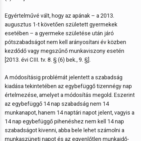
Egyértelművé vált, hogy az apának – a 2013.
augusztus 1-t követően született gyermekek
esetében – a gyermeke születése után járó
pótszabadságot nem kell arányosítani év közben
kezdődő vagy megszűnő munkaviszony esetén
[2013. évi CIII. tv. 8. § (6) bek., 9. §].
A módosításig problémát jelentett a szabadság
kiadása tekintetében az egybefüggő tizennégy nap
értelmezése, amelyet a módosítás megold. Eszerint
az egybefüggő 14 nap szabadság nem 14
munkanapot, hanem 14 naptári napot jelent, vagyis a
14 nap egybefüggő pihenéshez nem kell 14 nap
szabadságot kivenni, abba bele lehet számolni a
munkaszüneti napot és az egyenlőtlen munkaidő-