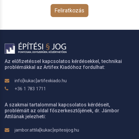
Feliratkozás
Az előfizetéssel kapcsolatos kérdésekkel, technikai
problémákkal az Artifex Kiadóhoz fordulhat:
info[kukac]artifexkiado.hu
+36 1 783 1711
A szakmai tartalommal kapcsolatos kérdéseit,
problémáit az oldal főszerkesztőjének, dr. Jámbor
Attilának jelezheti:
jambor.attila[kukac]epitesijog.hu