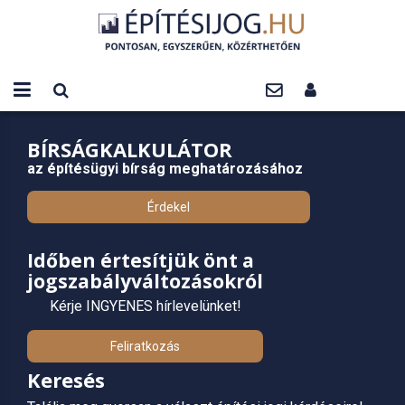
BÍRSÁGKALKULÁTOR
az építésügyi bírság meghatározásához
Érdekel
Időben értesítjük önt a
jogszabályváltozásokról
Kérje INGYENES hírlevelünket!
Feliratkozás
Keresés