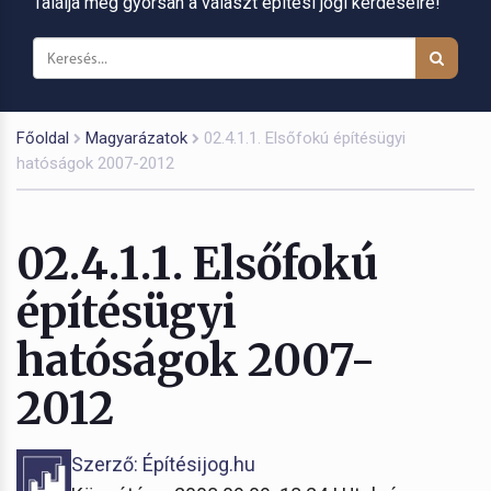
Találja meg gyorsan a választ építési jogi kérdéseire!
Főoldal
Magyarázatok
02.4.1.1. Elsőfokú építésügyi
hatóságok 2007-2012
02.4.1.1. Elsőfokú
építésügyi
hatóságok 2007-
2012
Szerző: Építésijog.hu