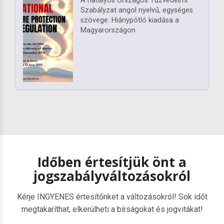
A hatályos Országos Tűzvédelmi
Szabályzat angol nyelvű, egységes
szövege. Hiánypótló kiadása a
Magyarországon
Időben értesítjük önt a
jogszabályváltozásokról
Kérje INGYENES értesítőnket a változásokról! Sok időt
megtakaríthat, elkerülheti a bírságokat és jogvitákat!