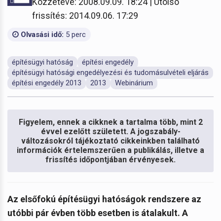
Közzétéve: 2008.09.09. 18:24 | Utolsó
frissítés: 2014.09.06. 17:29
Olvasási idő:
5 perc
építésügyi hatóság
építési engedély
építésügyi hatósági engedélyezési és tudomásulvételi eljárás
építési engedély 2013
2013
Webinárium
Figyelem, ennek a cikknek a tartalma több, mint 2
évvel ezelőtt született. A jogszabály-
változásokról tájékoztató cikkeinkben található
információk értelemszerűen a publikálás, illetve a
frissítés időpontjában érvényesek.
Az elsőfokú építésügyi hatóságok rendszere az
utóbbi pár évben több esetben is átalakult. A