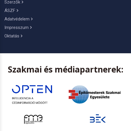
Szerzők
ÁSZF
Adatvédelem
Impresszum
Oktatás
Szakmai és médiapartnerek: