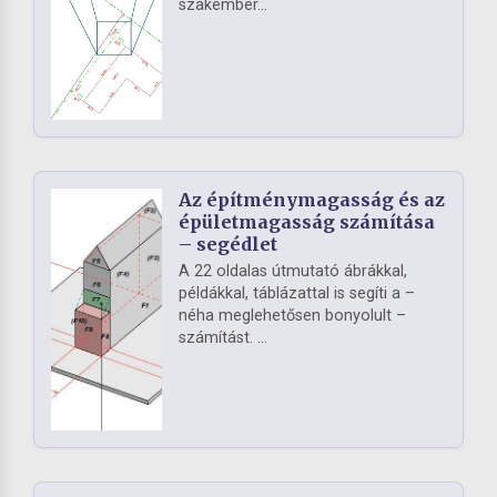
szakember...
Az építménymagasság és az
épületmagasság számítása
– segédlet
A 22 oldalas útmutató ábrákkal,
példákkal, táblázattal is segíti a –
néha meglehetősen bonyolult –
számítást. ...