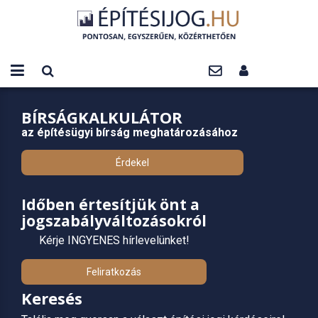
BÍRSÁGKALKULÁTOR
az építésügyi bírság meghatározásához
Érdekel
Időben értesítjük önt a
jogszabályváltozásokról
Kérje INGYENES hírlevelünket!
Feliratkozás
Keresés