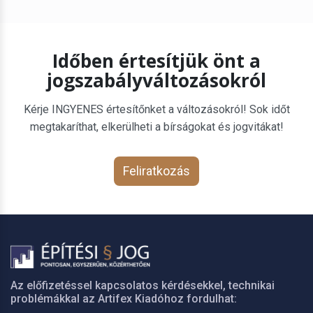
Időben értesítjük önt a
jogszabályváltozásokról
Kérje INGYENES értesítőnket a változásokról! Sok időt
megtakaríthat, elkerülheti a bírságokat és jogvitákat!
Feliratkozás
Az előfizetéssel kapcsolatos kérdésekkel, technikai
problémákkal az Artifex Kiadóhoz fordulhat: