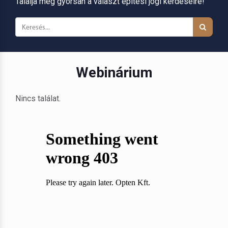
Találja meg gyorsan a választ építési jogi kérdéseire!
Webinárium
Nincs találat.