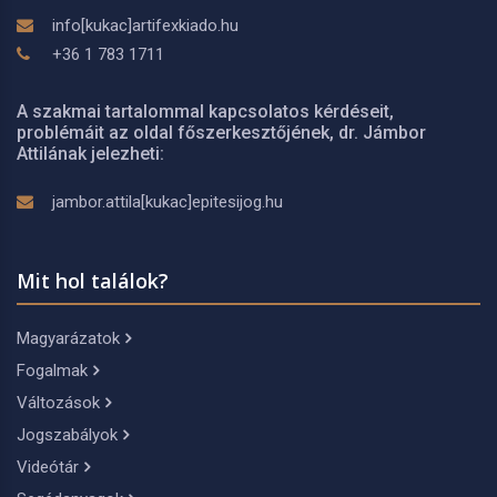
info[kukac]artifexkiado.hu
+36 1 783 1711
A szakmai tartalommal kapcsolatos kérdéseit,
problémáit az oldal főszerkesztőjének, dr. Jámbor
Attilának jelezheti:
jambor.attila[kukac]epitesijog.hu
Mit hol találok?
Magyarázatok
Fogalmak
Változások
Jogszabályok
Videótár