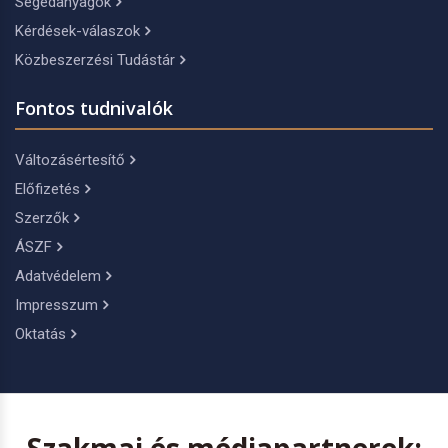
Segédanyagok
Kérdések-válaszok
Közbeszerzési Tudástár
Fontos tudnivalók
Változásértesítő
Előfizetés
Szerzők
ÁSZF
Adatvédelem
Impresszum
Oktatás
Szakmai és médiapartnerek: