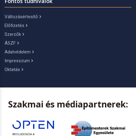
Fontos tudnivalók
Változásértesítő
Előfizetés
Szerzők
ÁSZF
Adatvédelem
Impresszum
Oktatás
Szakmai és médiapartnerek: