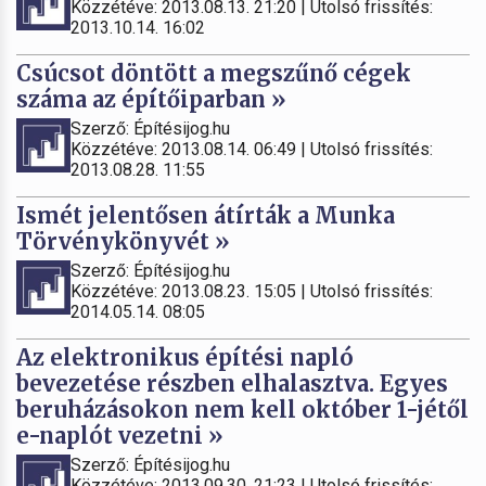
Közzétéve: 2013.08.13. 21:20 | Utolsó frissítés:
2013.10.14. 16:02
Csúcsot döntött a megszűnő cégek
száma az építőiparban »
Szerző: Építésijog.hu
Közzétéve: 2013.08.14. 06:49 | Utolsó frissítés:
2013.08.28. 11:55
Ismét jelentősen átírták a Munka
Törvénykönyvét »
Szerző: Építésijog.hu
Közzétéve: 2013.08.23. 15:05 | Utolsó frissítés:
2014.05.14. 08:05
Az elektronikus építési napló
bevezetése részben elhalasztva. Egyes
beruházásokon nem kell október 1-jétől
e-naplót vezetni »
Szerző: Építésijog.hu
Közzétéve: 2013.09.30. 21:23 | Utolsó frissítés: