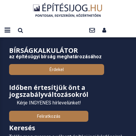
BÍRSÁGKALKULÁTOR
az építésügyi bírság meghatározásához
Érdekel
Időben értesítjük önt a
jogszabályváltozásokról
Kérje INGYENES hírlevelünket!
Feliratkozás
Keresés