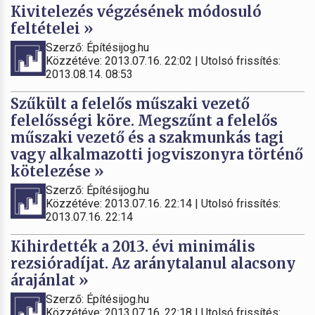
Kivitelezés végzésének módosuló
feltételei »
Szerző: Építésijog.hu
Közzétéve: 2013.07.16. 22:02 | Utolsó frissítés:
2013.08.14. 08:53
Szűkült a felelős műszaki vezető
felelősségi köre. Megszűnt a felelős
műszaki vezető és a szakmunkás tagi
vagy alkalmazotti jogviszonyra történő
kötelezése »
Szerző: Építésijog.hu
Közzétéve: 2013.07.16. 22:14 | Utolsó frissítés:
2013.07.16. 22:14
Kihirdették a 2013. évi minimális
rezsióradíjat. Az aránytalanul alacsony
árajánlat »
Szerző: Építésijog.hu
Közzétéve: 2013.07.16. 22:18 | Utolsó frissítés: