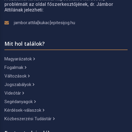
problémáit az oldal főszerkesztőjének, dr. Jámbor
Attilának jelezheti:
jambor.attila[kukac]epitesijog.hu
Mit hol találok?
Magyarázatok
Fogalmak
Változások
Jogszabályok
Videótár
Segédanyagok
Kérdések-válaszok
Közbeszerzési Tudástár