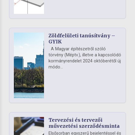
Zöldfelületi tanúsítvány –
GYIK
A Magyar építészetről szóló
törvény (Méptv.), illetve a kapcsolódó
kormányrendelet 2024 októberétől új
módo...
Tervezési és tervezői
művezetési szerződésminta
Elsősorban egyszerű bejelentéssel és