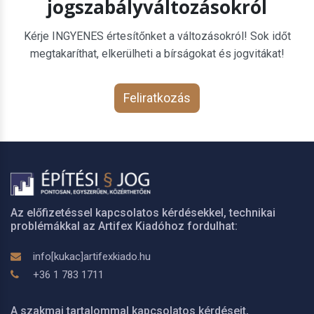
jogszabályváltozásokról
Kérje INGYENES értesítőnket a változásokról! Sok időt
megtakaríthat, elkerülheti a bírságokat és jogvitákat!
Feliratkozás
Az előfizetéssel kapcsolatos kérdésekkel, technikai
problémákkal az Artifex Kiadóhoz fordulhat:
info[kukac]artifexkiado.hu
+36 1 783 1711
A szakmai tartalommal kapcsolatos kérdéseit,