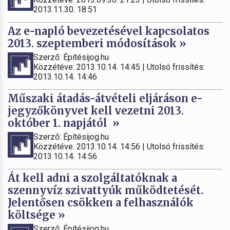
2013.11.30. 18:51
Az e-napló bevezetésével kapcsolatos
2013. szeptemberi módosítások »
Szerző: Építésijog.hu
Közzétéve: 2013.10.14. 14:45 | Utolsó frissítés:
2013.10.14. 14:46
Műszaki átadás-átvételi eljáráson e-
jegyzőkönyvet kell vezetni 2013.
október 1. napjától »
Szerző: Építésijog.hu
Közzétéve: 2013.10.14. 14:56 | Utolsó frissítés:
2013.10.14. 14:56
Át kell adni a szolgáltatóknak a
szennyvíz szivattyúk működtetését.
Jelentősen csökken a felhasználók
költsége »
Szerző: Építésijog.hu