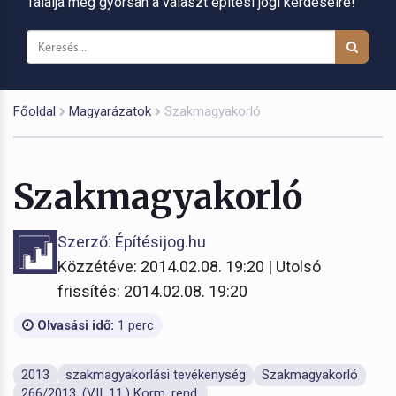
Találja meg gyorsan a választ építési jogi kérdéseire!
Főoldal
Magyarázatok
Szakmagyakorló
Szakmagyakorló
Szerző: Építésijog.hu
Közzétéve: 2014.02.08. 19:20 | Utolsó
frissítés: 2014.02.08. 19:20
Olvasási idő:
1 perc
2013
szakmagyakorlási tevékenység
Szakmagyakorló
266/2013. (VII. 11.) Korm. rend.