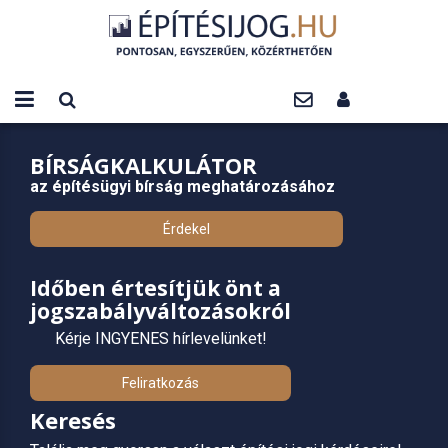
BÍRSÁGKALKULÁTOR
az építésügyi bírság meghatározásához
Érdekel
Időben értesítjük önt a
jogszabályváltozásokról
Kérje INGYENES hírlevelünket!
Feliratkozás
Keresés