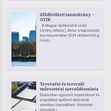
Zöldfelületi tanúsítvány –
GYIK
A Magyar építészetről szóló
törvény (Méptv.), illetve a kapcsolódó
kormányrendelet 2024 októberétől új
módo...
Tervezési és tervezői
művezetési szerződésminta
Elsősorban egyszerű bejelentéssel és
engedéllyel építhető lakóházak
esetében használható. Részletes
útmutató i...