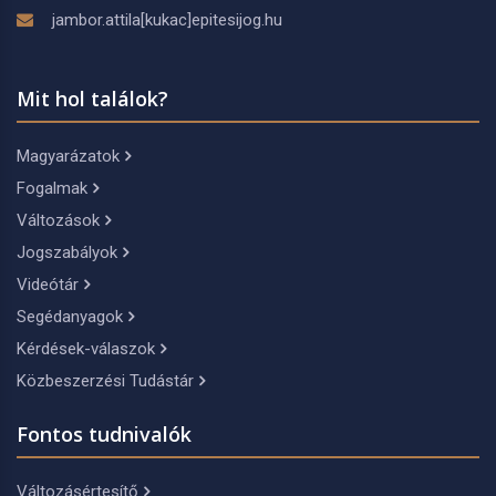
jambor.attila[kukac]epitesijog.hu
Mit hol találok?
Magyarázatok
Fogalmak
Változások
Jogszabályok
Videótár
Segédanyagok
Kérdések-válaszok
Közbeszerzési Tudástár
Fontos tudnivalók
Változásértesítő