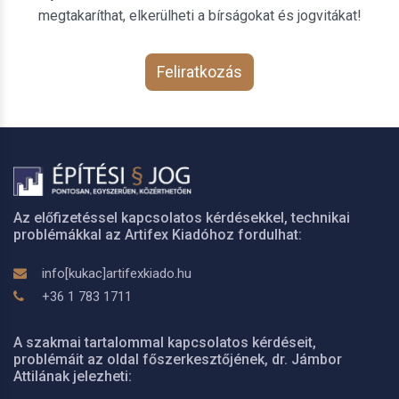
megtakaríthat, elkerülheti a bírságokat és jogvitákat!
Feliratkozás
Az előfizetéssel kapcsolatos kérdésekkel, technikai
problémákkal az Artifex Kiadóhoz fordulhat:
info[kukac]artifexkiado.hu
+36 1 783 1711
A szakmai tartalommal kapcsolatos kérdéseit,
problémáit az oldal főszerkesztőjének, dr. Jámbor
Attilának jelezheti: