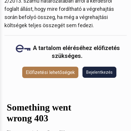
2/2013. számú határozatában arról a kérdésről
foglalt állást, hogy mire fordítható a végrehajtás
során befolyó összeg, ha még a végrehajtási
költségek teljes összegét sem fedezi.
A tartalom eléréséhez előfizetés
szükséges.
Előfizetési lehetőségek
Bejelentkezés