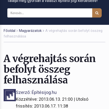
Találja meg gyorsan a választ építési jogi kérdéseire!
Főoldal
Magyarázatok
A végrehajtás során befolyt összeg
felhasználása
A végrehajtás során
befolyt összeg
felhasználása
Szerző: Építésijog.hu
Közzétéve: 2013.06.13. 21:00 | Utolsó
frissítés: 2013.06.17. 11:38