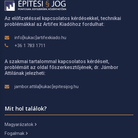
Az előfizetéssel kapcsolatos kérdésekkel, technikai
problémákkal az Artifex Kiadóhoz fordulhat:
info[kukac]artifexkiado.hu
+36 1 783 1711
A szakmai tartalommal kapcsolatos kérdéseit,
problémáit az oldal főszerkesztőjének, dr. Jámbor
Attilának jelezheti:
jambor.attila[kukac]epitesijog.hu
Mit hol találok?
Magyarázatok
Fogalmak