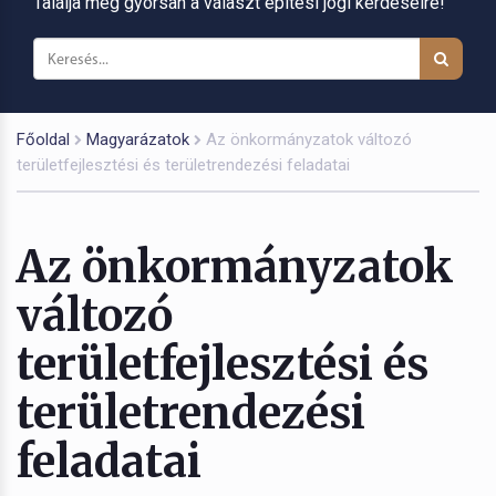
Találja meg gyorsan a választ építési jogi kérdéseire!
Főoldal
Magyarázatok
Az önkormányzatok változó
területfejlesztési és területrendezési feladatai
Az önkormányzatok
változó
területfejlesztési és
területrendezési
feladatai