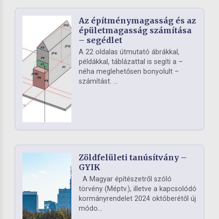
Az építménymagasság és az
épületmagasság számítása
– segédlet
A 22 oldalas útmutató ábrákkal,
példákkal, táblázattal is segíti a –
néha meglehetősen bonyolult –
számítást. ...
Zöldfelületi tanúsítvány –
GYIK
A Magyar építészetről szóló
törvény (Méptv.), illetve a kapcsolódó
kormányrendelet 2024 októberétől új
módo...