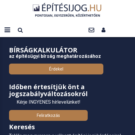
BÍRSÁGKALKULÁTOR
az építésügyi bírság meghatározásához
Érdekel
Időben értesítjük önt a
jogszabályváltozásokról
Kérje INGYENES hírlevelünket!
Feliratkozás
Keresés