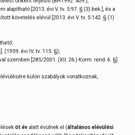
telést önként teljesíti (BH1992. 409.);
alapítható [2013. évi V. tv. 5:97. § (3) bek.], és a
ott követelés elévül [2013. évi V. tv. 5:142. § (1)
thető:
. (1959. évi IV. tv. 115. §);
al szemben [285/2001. (XII. 26.) Korm. rend. 6. §].
lévülésére külön szabályok vonatkoznak,
telések
öt év
alatt évülnek el (
általános elévülési