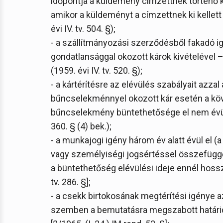
időpontja a küldemény címzettnek történő k
amikor a küldeményt a címzettnek ki kellett vo
évi IV. tv. 504. §);
- a szállítmányozási szerződésből fakadó 
gondatlansággal okozott károk kivételével – e
(1959. évi IV. tv. 520. §);
- a kártérítésre az elévülés szabályait azzal
bűncselekménnyel okozott kár esetén a köve
bűncselekmény büntethetősége el nem évül [201
360. § (4) bek.);
- a munkajogi igény három év alatt évül el
vagy személyiségi jogsértéssel összefüggő 
a büntethetőség elévülési ideje ennél hossza
tv. 286. §];
- a csekk birtokosának megtérítési igénye az 
szemben a bemutatásra megszabott határidő l