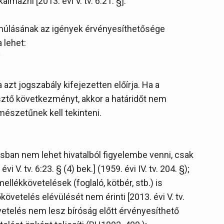
almazni [2013. évi V. tv. 6:21. §].
ő múlásának az igények érvényesíthetősége
 lehet:
y
azt jogszabály kifejezetten előírja. Ha a
ztő következményt, akkor a határidőt nem
mészetűnek kell tekinteni.
rásban nem lehet hivatalból figyelembe venni, csak
i V. tv. 6:23. § (4) bek.] (1959. évi IV. tv. 204. §);
ellékkövetelések (foglaló, kötbér, stb.) is
övetelés elévülését nem érinti [2013. évi V. tv.
övetelés nem lesz bíróság előtt érvényesíthető