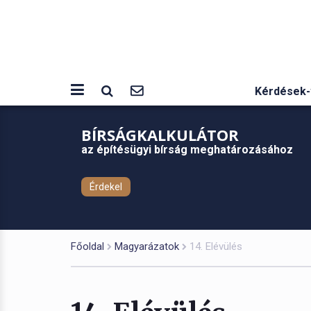
Kérdések-
BÍRSÁGKALKULÁTOR
az építésügyi bírság meghatározásához
Érdekel
Főoldal
Magyarázatok
14. Elévülés