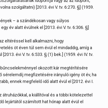
iszolgáltatásának időpontja vagy az az időpont,
lna szolgáltatni) [2013. évi V. tv. 6:270. §] (1959.
igények – a szándékosan vagy súlyos
gy év alatt évülnek el [2013. évi V. tv. 6:306. §]
 az eltéréssel kell alkalmazni, hogy
telés öt éven túl sem évül el mindaddig, amíg a
3. évi V. tv. 6:533. § (1) bek.] (1959. évi IV. tv.
 (a bűncselekménnyel okozott kár megtérítésére
sérelemdíj megfizetésére irányuló igény öt év, ha
bb, ennek megfelelő idő alatt évül el [2012. évi I.
átruházókkal, a kiállítóval és a többi kötelezettel
ejártától számított hat hónap alatt évül el