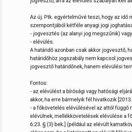
jogvesztő, arra az elévülés szabályait kell alk
Az új. Ptk. egyértelművé teszi, hogy az id
szempontjából kétféle anyagi jogi joghatása
- jogvesztés (az alanyi jog megszűnik) vag
- elévülés.
A határidő azonban csak akkor jogvesztő, ha 
határidőhöz jogszabály nem kapcsol jogves
jogvesztő határidőnek, hanem elévülési ter
Fontos:
- az elévülést a bírósági vagy hatósági eljá
akkor, ha erre bármelyik fél hivatkozik [2013. év
- a főkövetelés elévülésével az attól függő m
elévülnek, mellékkövetelések elévülése a fők
6:23. § (3) bek.] (például az elévült kamatk