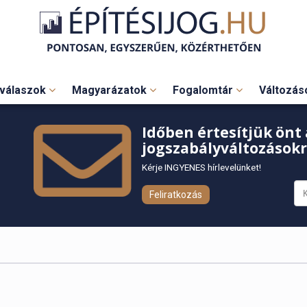
válaszok
Magyarázatok
Fogalomtár
Változá
Időben értesítjük önt 
jogszabályváltozásokr
Kérje INGYENES hírlevelünket!
Feliratkozás