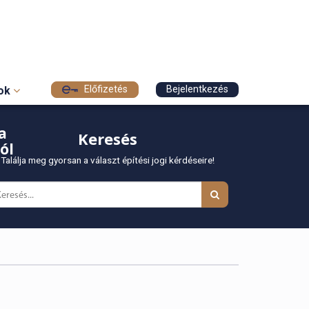
Előfizetés
Bejelentkezés
sok
a
Keresés
ól
Találja meg gyorsan a választ építési jogi kérdéseire!