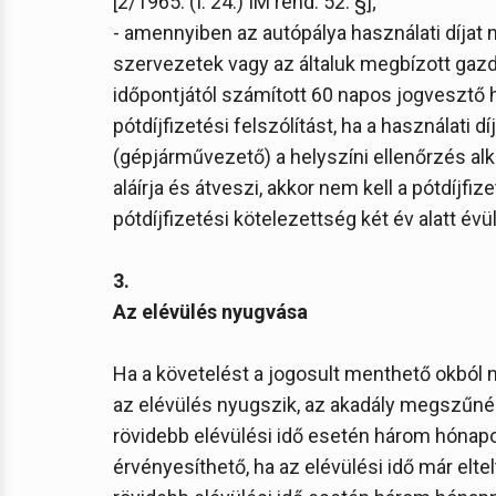
[2/1965. (I. 24.) IM rend. 52. §];
- amennyiben az autópálya használati díjat 
szervezetek vagy az általuk megbízott gazd
időpontjától számított 60 napos jogvesztő h
pótdíjfizetési felszólítást, ha a használati
(gépjárművezető) a helyszíni ellenőrzés alka
aláírja és átveszi, akkor nem kell a pótdíjfiz
pótdíjfizetési kötelezettség két év alatt évül e
3.
Az elévülés nyugvása
Ha a követelést a jogosult menthető okból 
az elévülés nyugszik, az akadály megszűné
rövidebb elévülési idő esetén három hónapos
érvényesíthető, ha az elévülési idő már elte