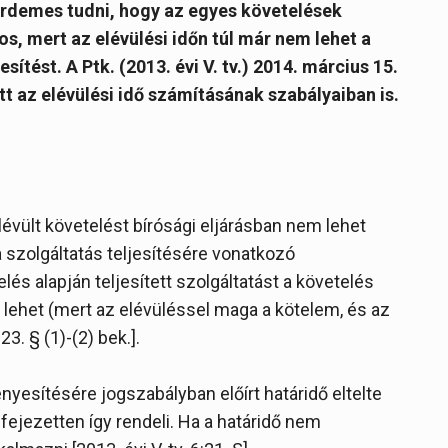
s érdemes tudni, hogy az egyes követelések
tos, mert az elévülési időn túl már nem lehet a
esítést. A Ptk. (2013. évi V. tv.) 2014. március 15.
t az elévülési idő számításának szabályaiban is.
lévült követelést bírósági eljárásban nem lehet
a szolgáltatás teljesítésére vonatkozó
lés alapján teljesített szolgáltatást a követelés
 lehet (mert az elévüléssel maga a kötelem, és az
23. § (1)-(2) bek.].
yesítésére jogszabályban előírt határidő eltelte
ifejezetten így rendeli. Ha a határidő nem