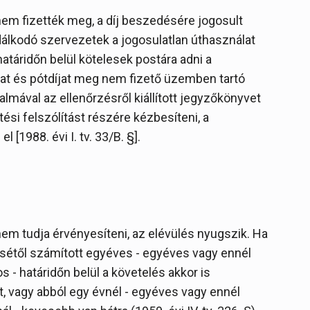
nem fizették meg, a díj beszedésére jogosult
álkodó szervezetek a jogosulatlan úthasználat
atáridőn belül kötelesek postára adni a
 díjat és pótdíjat meg nem fizető üzemben tartó
lmával az ellenőrzésről kiállított jegyzőkönyvet
etési felszólítást részére kézbesíteni, a
l [1988. évi I. tv. 33/B. §].
nem tudja érvényesíteni, az elévülés nyugszik. Ha
sétől számított egyéves - egyéves vagy ennél
 - határidőn belül a követelés akkor is
lt, vagy abból egy évnél - egyéves vagy ennél