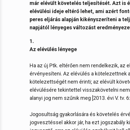
már elévült követelés teljesítését. Azt i
elévülési ideje eltérő lehet, ami azért fon
peres eljárás alapján kikényszeríteni a telj
napjától lényeges változást eredményezet
1.
Az elévülés lényege
Ha az új Ptk. eltérően nem rendelkezik, az e
érvényesíteni. Az elévülés a kötelezettnek 
kötelezettségét nem érinti; az elévült követe
elévülésére tekintettel visszakövetelni nem
alanyi jog nem szűnik meg [2013. évi V. tv. 6:
Jogosultság gyakorlására és követelés érvén
jogvesztéssel akkor jár, ha ezt jogszabály k