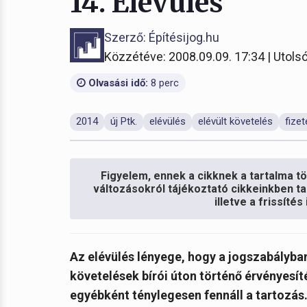
14. Elévülés
Szerző: Építésijog.hu
Közzétéve: 2008.09.09. 17:34 | Utolsó
Olvasási idő:
8 perc
2014
új Ptk.
elévülés
elévült követelés
fizet
Figyelem, ennek a cikknek a tartalma töb
változásokról tájékoztató cikkeinkben ta
illetve a frissíté
Az elévülés lényege, hogy a jogszabályba
követelések bírói úton történő érvényesít
egyébként ténylegesen fennáll a tartozás