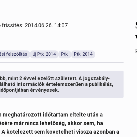
 frissítés: 2014.06.26. 14:07
ési felszólítás
új Ptk. 2014
Ptk.
Ptk. 2014
b, mint 2 évvel ezelőtt született. A jogszabály-
lálható információk értelemszerűen a publikálás,
s időpontjában érvényesek.
n meghatározott időtartam eltelte után a
ésére már nincs lehetőség, akkor sem, ha
. A kötelezett sem követelheti vissza azonban a