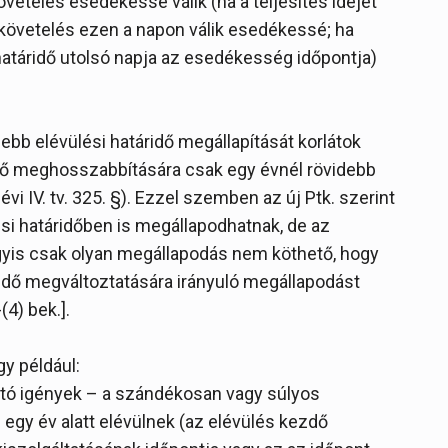
övetelés esedékessé válik (ha a teljesítés idejét
követelés ezen a napon válik esedékessé; ha
határidő utolsó napja az esedékesség időpontja)
idebb elévülési határidő megállapítását korlátok
ridő meghosszabbítására csak egy évnél rövidebb
vi IV. tv. 325. §). Ezzel szemben az új Ptk. szerint
ési határidőben is megállapodhatnak, de az
yis csak olyan megállapodás nem köthető, hogy
 idő megváltoztatására irányuló megállapodást
-(4) bek.].
gy például:
ató igények – a szándékosan vagy súlyos
 egy év alatt elévülnek (az elévülés kezdő