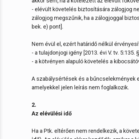
akkor sem, ha a kötelezett az elévült főköve
- elévült követelés biztosítására zálogjog nem 
zálogjog megszűnik, ha a zálogjoggal biztosít
bek. e) pont].
Nem évül el, ezért határidő nélkül érvényesí
- a tulajdonjogi igény [2013. évi V. tv. 5:135. §]
- a kötvényen alapuló követelés a kibocsátóv
A szabálysértések és a bűncselekmények e
amelyekkel jelen leírás nem foglalkozik.
2.
Az elévülési idő
Ha a Ptk. eltérően nem rendelkezik, a köve