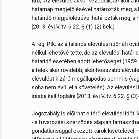
idő
). Az elévülés akkor kezdődik, amikor a k
határnap megjelölésével határozták meg, a 
határidő megjelölésével határozták meg, a 
[2013. évi V. tv. 6:22. § (1)-(2) bek.].
A régi Ptk. az általános elévülési időnél röv
nélkül lehetővé tette, de az elévülési hatá
határidő esetében adott lehetőséget (1959. é
a felek akár rövidebb, akár hosszabb elévül
elévülést kizáró megállapodás semmis (vag
soha nem évül el a követelés). Az elévülési
írásba kell foglalni [2013. évi V. tv. 6:22. § (3)
Jogszabály is előírhat eltérő elévülési időt, í
- a fuvarozási szerződés alapján támaszth
gondatlansággal okozott károk kivételével –