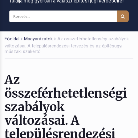
Találja meg gyorsan a választ építési jogi kérdéseire!
Főoldal
Magyarázatok
Az összeférhetetlenségi szabályok
változásai. A településrendezési tervezés és az építésügyi
műszaki szakértő
Az
összeférhetetlenségi
szabályok
változásai. A
településrendezési