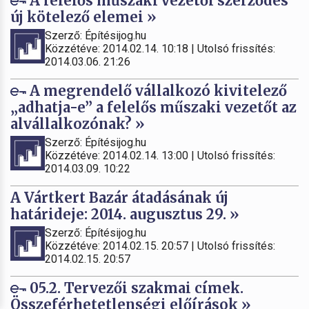
A felelős műszaki vezetői szerződés
új kötelező elemei »
Szerző: Építésijog.hu
Közzétéve: 2014.02.14. 10:18 | Utolsó frissítés:
2014.03.06. 21:26
A megrendelő vállalkozó kivitelező
„adhatja-e” a felelős műszaki vezetőt az
alvállalkozónak? »
Szerző: Építésijog.hu
Közzétéve: 2014.02.14. 13:00 | Utolsó frissítés:
2014.03.09. 10:22
A Vártkert Bazár átadásának új
határideje: 2014. augusztus 29. »
Szerző: Építésijog.hu
Közzétéve: 2014.02.15. 20:57 | Utolsó frissítés:
2014.02.15. 20:57
05.2. Tervezői szakmai címek.
Összeférhetetlenségi előírások »