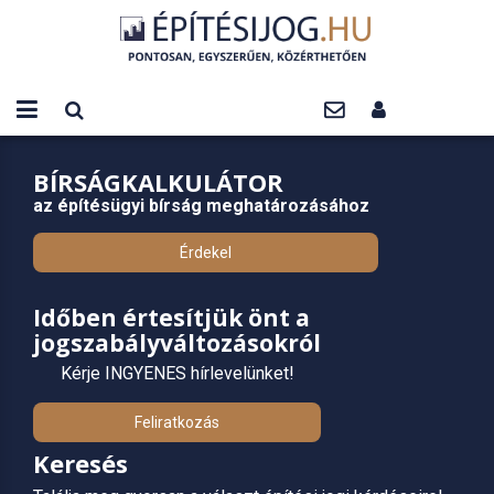
BÍRSÁGKALKULÁTOR
az építésügyi bírság meghatározásához
Érdekel
Időben értesítjük önt a
jogszabályváltozásokról
Kérje INGYENES hírlevelünket!
Feliratkozás
Keresés