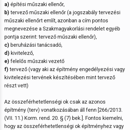
a)
építési műszaki ellenőr,
b)
tervező műszaki ellenőr (a jogszabály tervezési
műszaki ellenőrt említ, azonban a cím pontos
megnevezése a Szakmagyakorlási rendelet egyéb
pontja szerint: tervező műszaki ellenőr),
c)
beruházási tanácsadó,
d)
kivitelező,
e)
felelős műszaki vezető
f)
tervező (vagy aki az építmény engedélyezési vagy
kivitelezési tervének készítésében mint tervező
részt vett)
Az összeférhetetlenségi ok csak az azonos
építmény (terv) vonatkozásában áll fenn [266/2013.
(VII. 11.) Korm. rend. 20. § (7) bek.]. Fontos kiemelni,
hogy az összeférhetetlenségi ok építményhez vagy