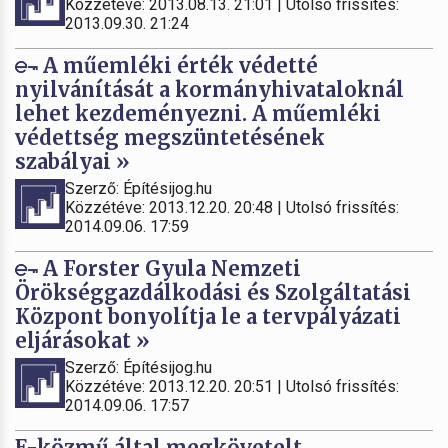
Közzétéve: 2013.08.13. 21:01 | Utolsó frissítés:
2013.09.30. 21:24
A műemléki érték védetté
nyilvánítását a kormányhivataloknál
lehet kezdeményezni. A műemléki
védettség megszüntetésének
szabályai »
Szerző: Építésijog.hu
Közzétéve: 2013.12.20. 20:48 | Utolsó frissítés:
2014.09.06. 17:59
A Forster Gyula Nemzeti
Örökséggazdálkodási és Szolgáltatási
Központ bonyolítja le a tervpályázati
eljárásokat »
Szerző: Építésijog.hu
Közzétéve: 2013.12.20. 20:51 | Utolsó frissítés:
2014.09.06. 17:57
E-közmű által megkövetelt