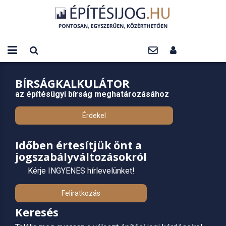
BÍRSÁGKALKULÁTOR
az építésügyi bírság meghatározásához
Érdekel
Időben értesítjük önt a
jogszabályváltozásokról
Kérje INGYENES hírlevelünket!
Feliratkozás
Keresés