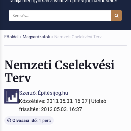
Találja meg gyorsan a választ építési jogi kérdéseire!
Főoldal
Magyarázatok
Nemzeti Cselekvési Terv
Nemzeti Cselekvési
Terv
Szerző: Építésijog.hu
Közzétéve: 2013.05.03. 16:37 | Utolsó
frissítés: 2013.05.03. 16:37
Olvasási idő:
1 perc