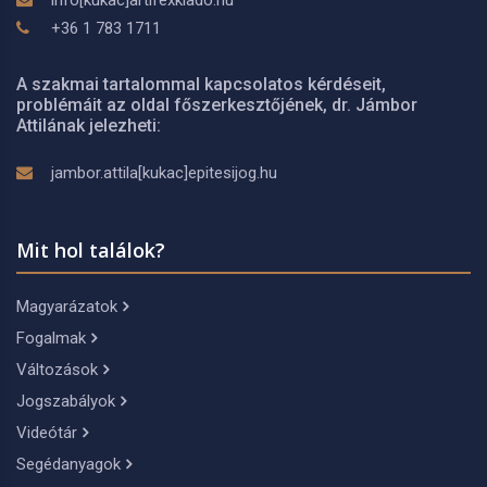
info[kukac]artifexkiado.hu
+36 1 783 1711
A szakmai tartalommal kapcsolatos kérdéseit,
problémáit az oldal főszerkesztőjének, dr. Jámbor
Attilának jelezheti:
jambor.attila[kukac]epitesijog.hu
Mit hol találok?
Magyarázatok
Fogalmak
Változások
Jogszabályok
Videótár
Segédanyagok