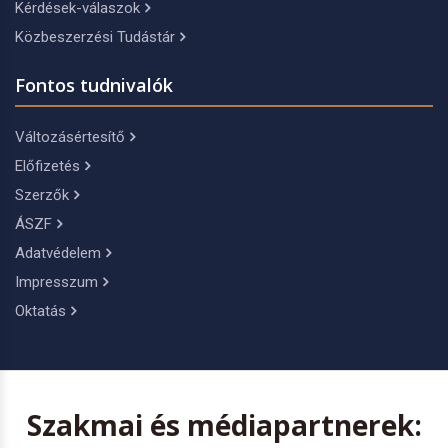
Kérdések-válaszok
Közbeszerzési Tudástár
Fontos tudnivalók
Változásértesítő
Előfizetés
Szerzők
ÁSZF
Adatvédelem
Impresszum
Oktatás
Szakmai és médiapartnerek: