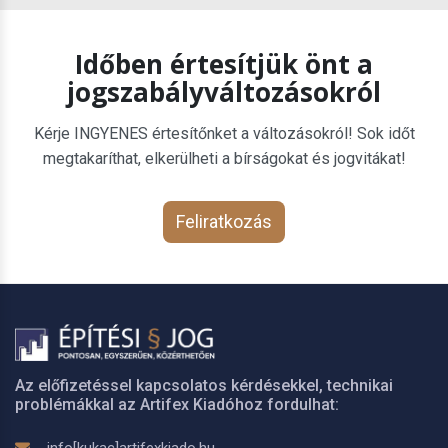
Időben értesítjük önt a
jogszabályváltozásokról
Kérje INGYENES értesítőnket a változásokról! Sok időt
megtakaríthat, elkerülheti a bírságokat és jogvitákat!
Feliratkozás
Az előfizetéssel kapcsolatos kérdésekkel, technikai
problémákkal az Artifex Kiadóhoz fordulhat: