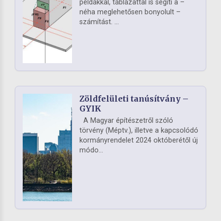
példákkal, táblázattal is segíti a –
néha meglehetősen bonyolult –
számítást. ...
Zöldfelületi tanúsítvány –
GYIK
A Magyar építészetről szóló
törvény (Méptv.), illetve a kapcsolódó
kormányrendelet 2024 októberétől új
módo...