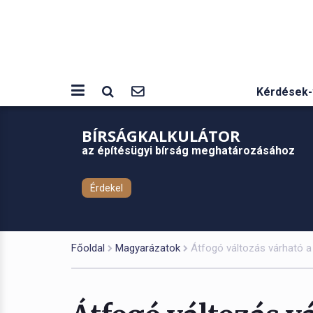
Kérdések-
BÍRSÁGKALKULÁTOR
az építésügyi bírság meghatározásához
Érdekel
Főoldal
Magyarázatok
Átfogó változás várható a 