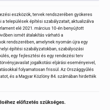
rendezési eszközök, tervek rendszerében gyökeres
i a települések építési szabályzatait, aktualizálva
arlament elé 2021. március 10-én benyújtott
övőben ismét átalakítás várható a
ok rendszerében, amelynek nyomán újra egy
helyi építési szabályzatokban, szabályozási
pülés, egy fejlesztési és egy rendezési terv
 törvényjavaslat jogalkotási eljárási eseményeivel,
tatásokkal folyamatosan frissül. Az Országgyűlés
slatot, és a Magyar Közlöny 84. számában hirdették
réséhez előfizetés szükséges.