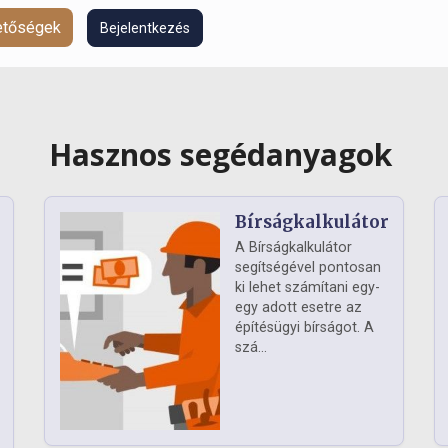
hetőségek
Bejelentkezés
Hasznos segédanyagok
Bírságkalkulátor
A Bírságkalkulátor
segítségével pontosan
ki lehet számítani egy-
egy adott esetre az
építésügyi bírságot. A
szá...