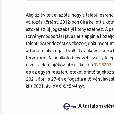
Alig tíz év telt el azóta, hogy a település
változás történt. 2012-ben újra kellett alkotn
azokat az új jogszabályi környezethez. A p
törvénymódosítási javaslat alapján a közelj
településrendezési eszközök, dokumentum
átfogó felülvizsgálat válhat szükségessé a 
tervekben. A jogalkotó bevezeti az egy tele
elvét. Jelen tájékoztató cikkünk a
T/15397
.
és az egyes részterületeket érintő tájékoz
2021. április 27-én elfogadta a törvényjava
ki a 2021. évi XXXIX. törvényt.
A tartalom elé