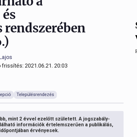
árható a
 és
és rendszerében
.)
Lajos
 frissítés: 2021.06.21. 20:03
cepció
Településrendezés
b, mint 2 évvel ezelőtt született. A jogszabály-
lálható információk értelemszerűen a publikálás,
s időpontjában érvényesek.