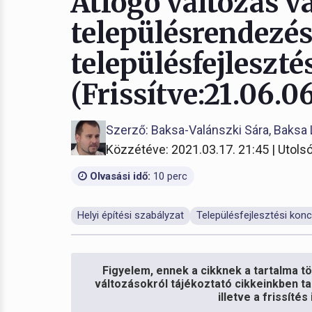
Átfogó változás v
településrendezés
településfejleszt
(Frissítve:21.06.06
Szerző: Baksa-Valánszki Sára, Baksa 
Közzétéve: 2021.03.17. 21:45 | Utolsó
Olvasási idő:
10 perc
Helyi építési szabályzat
Településfejlesztési kon
Figyelem, ennek a cikknek a tartalma töb
változásokról tájékoztató cikkeinkben ta
illetve a frissíté