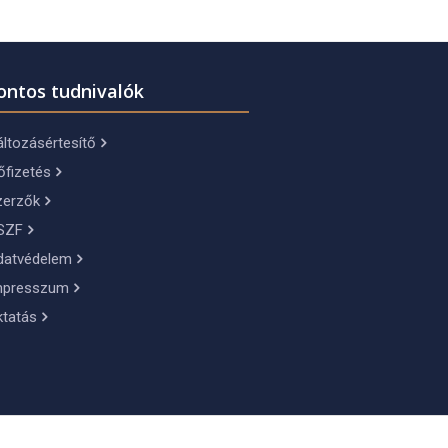
ontos tudnivalók
ltozásértesítő
őfizetés
zerzők
SZF
datvédelem
mpresszum
ktatás