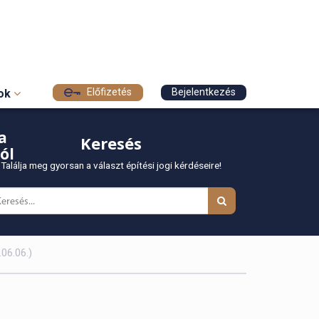
Előfizetés
Bejelentkezés
sok
a
Keresés
ól
Találja meg gyorsan a választ építési jogi kérdéseire!
06.06.)