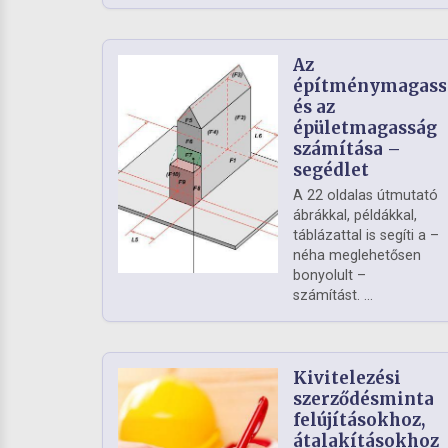
Az
építménymagass
és az
épületmagasság
számítása –
segédlet
A 22 oldalas útmutató
ábrákkal, példákkal,
táblázattal is segíti a –
néha meglehetősen
bonyolult –
számítást. ...
Kivitelezési
szerződésminta
felújításokhoz,
átalakításokhoz