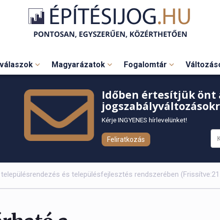
válaszok
Magyarázatok
Fogalomtár
Változá
Időben értesítjük önt 
jogszabályváltozásokr
Kérje INGYENES hírlevelünket!
Feliratkozás
településrendezés és településfejlesztés rendszerében (Frissítve:21.