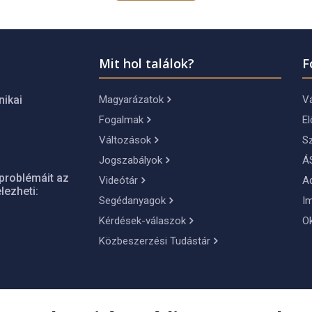
Mit hol találok?
F
Magyarázatok
Vá
nikai
Fogalmak
El
Változások
S
Jogszabályok
Á
problémáit az
Videótár
A
lezheti:
Segédanyagok
I
Kérdések-válaszok
O
Közbeszerzési Tudástár