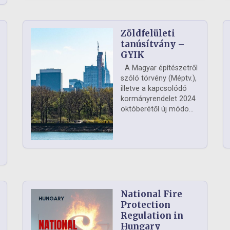
Zöldfelületi
ág
tanúsítvány –
GYIK
A Magyar építészetről
szóló törvény (Méptv.),
illetve a kapcsolódó
kormányrendelet 2024
októberétől új módo...
National Fire
Protection
Regulation in
Hungary