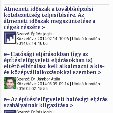
Átmeneti időszak a továbbképzési
kötelezettség teljesítésére. Az
átmeneti időszak megszüntetése a
cégek részére »
Szerző: Építésijog.hu
Közzétéve: 2014.02.14. 10:06 | Utolsó frissítés:
2014.02.14. 10:06
Hatósági eljárásokban (így az
építésfelügyeleti eljárásokban is)
eltérő elbírálást kell alkalmazni a kis-
és középvállalkozásokkal szemben »
Szerző: Dr. Jámbor Attila
Közzétéve: 2014.03.09. 09:14 | Utolsó frissítés:
2016.02.02. 15:55
Az építésfelügyeleti hatósági eljárás
szabályainak kiigazítása »
Szerző: Építésijog.hu