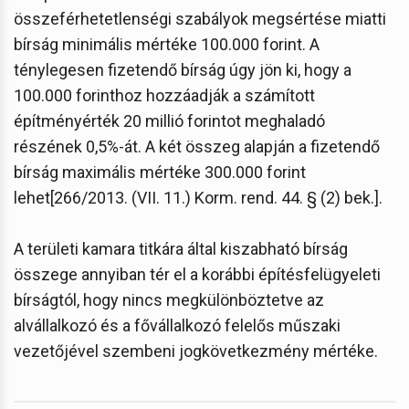
összeférhetetlenségi szabályok megsértése miatti
bírság minimális mértéke 100.000 forint. A
ténylegesen fizetendő bírság úgy jön ki, hogy a
100.000 forinthoz hozzáadják a számított
építményérték 20 millió forintot meghaladó
részének 0,5%-át. A két összeg alapján a fizetendő
bírság maximális mértéke 300.000 forint
lehet[266/2013. (VII. 11.) Korm. rend. 44. § (2) bek.].
A területi kamara titkára által kiszabható bírság
összege annyiban tér el a korábbi építésfelügyeleti
bírságtól, hogy nincs megkülönböztetve az
alvállalkozó és a fővállalkozó felelős műszaki
vezetőjével szembeni jogkövetkezmény mértéke.