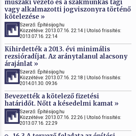
műszaki vezető és a szakmunkás tagi
vagy alkalmazotti jogviszonyra történő
kötelezése »
Szerző: Építésijog.hu
Közzétéve: 2013.07.16. 22:14 | Utolsó frissítés:
2013.07.16. 22:14
Kihirdették a 2013. évi minimális
rezsióradíjat. Az aránytalanul alacsony
árajánlat »
Szerző: Építésijog.hu
Közzétéve: 2013.07.16. 22:18 | Utolsó frissítés:
2014.01.30. 09:36
Bevezették a kötelező fizetési
határidőt. Nőtt a késedelmi kamat »
Szerző: Építésijog.hu
Közzétéve: 2013.07.16. 22:26 | Utolsó frissítés:
2013.07.16. 22:29
16.3.A tervező feladata az építési