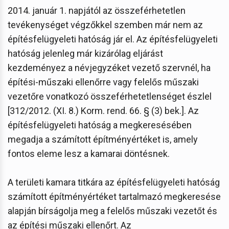
2014. január 1. napjától az összeférhetetlen
tevékenységet végzőkkel szemben már nem az
építésfelügyeleti hatóság jár el. Az építésfelügyeleti
hatóság jelenleg már kizárólag eljárást
kezdeményez a névjegyzéket vezető szervnél, ha
építési-műszaki ellenőrre vagy felelős műszaki
vezetőre vonatkozó összeférhetetlenséget észlel
[312/2012. (XI. 8.) Korm. rend. 66. § (3) bek.]. Az
építésfelügyeleti hatóság a megkeresésében
megadja a számított építményértéket is, amely
fontos eleme lesz a kamarai döntésnek.
A területi kamara titkára az építésfelügyeleti hatóság
számított építményértéket tartalmazó megkeresése
alapján bírságolja meg a felelős műszaki vezetőt és
az építési műszaki ellenőrt. Az