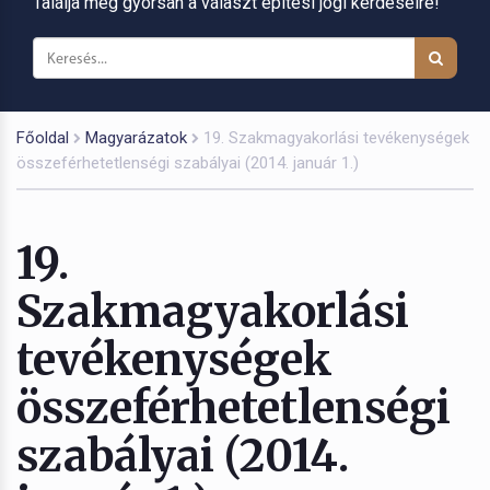
Találja meg gyorsan a választ építési jogi kérdéseire!
Főoldal
Magyarázatok
19. Szakmagyakorlási tevékenységek
összeférhetetlenségi szabályai (2014. január 1.)
19.
Szakmagyakorlási
tevékenységek
összeférhetetlenségi
szabályai (2014.