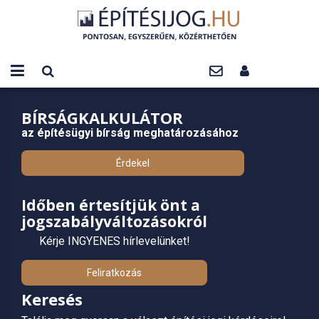
BÍRSÁGKALKULÁTOR
az építésügyi bírság meghatározásához
Érdekel
Időben értesítjük önt a
jogszabályváltozásokról
Kérje INGYENES hírlevelünket!
Feliratkozás
Keresés