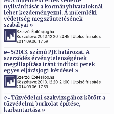
A műemléki érték védetté
nyilvánítását a kormányhivataloknál
lehet kezdeményezni. A műemléki
védettség megszüntetésének
szabályai »
Szerző: Építésijog.hu
Közzétéve: 2013.12.20. 20:48 | Utolsó frissítés:
2014.09.06. 17:59
5/2013. számú PJE határozat. A
szerződés érvénytelenségének
megállapítása iránt indított perek
egyes eljárásjogi kérdései »
Szerző: Építésijog.hu
Közzétéve: 2013.12.20. 21:00 | Utolsó frissítés:
2014.09.06. 17:59
Tűzvédelmi szakvizsgához kötött a
tűzvédelmi burkolat építése,
karbantartása »