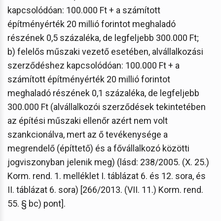
kapcsolódóan: 100.000 Ft + a számított
építményérték 20 millió forintot meghaladó
részének 0,5 százaléka, de legfeljebb 300.000 Ft;
b) felelős műszaki vezető esetében, alvállalkozási
szerződéshez kapcsolódóan: 100.000 Ft + a
számított építményérték 20 millió forintot
meghaladó részének 0,1 százaléka, de legfeljebb
300.000 Ft (alvállalkozói szerződések tekintetében
az építési műszaki ellenőr azért nem volt
szankcionálva, mert az ő tevékenysége a
megrendelő (építtető) és a fővállalkozó közötti
jogviszonyban jelenik meg) (lásd: 238/2005. (X. 25.)
Korm. rend. 1. melléklet I. táblázat 6. és 12. sora, és
II. táblázat 6. sora) [266/2013. (VII. 11.) Korm. rend.
55. § bc) pont].