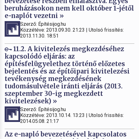
bevezetése részben elhalasztva. Egyes
beruházásokon nem kell október 1-jétől
e-naplót vezetni »
Szerző: Építésijog.hu
Közzétéve: 2013.09.30. 21:23 | Utolsó frissítés:
2013.11.30. 18:51
11.2. A kivitelezés megkezdéséhez
kapcsolódó eljárás: az
építésfelügyelethez történő előzetes
bejelentés és az építőipari kivitelezési
tevékenység megkezdésének
tudomásulvétele iránti eljárás (2013.
szeptember 30-ig megkezdett
kivitelezések) »
Szerző: Építésijog.hu
Közzétéve: 2013.10.14. 13:23 | Utolsó frissítés:
2014.05.08. 21:17
Az e-napló bevezetésével kapcsolatos