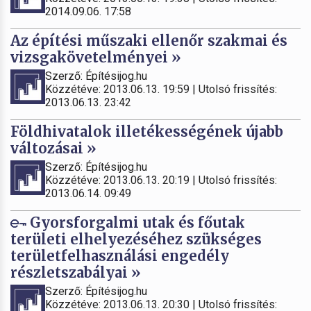
2014.09.06. 17:58
Az építési műszaki ellenőr szakmai és
vizsgakövetelményei »
Szerző: Építésijog.hu
Közzétéve: 2013.06.13. 19:59 | Utolsó frissítés:
2013.06.13. 23:42
Földhivatalok illetékességének újabb
változásai »
Szerző: Építésijog.hu
Közzétéve: 2013.06.13. 20:19 | Utolsó frissítés:
2013.06.14. 09:49
Gyorsforgalmi utak és főutak
területi elhelyezéséhez szükséges
területfelhasználási engedély
részletszabályai »
Szerző: Építésijog.hu
Közzétéve: 2013.06.13. 20:30 | Utolsó frissítés: