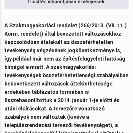
frissítés időpontjában érvényesek.
A Szakmagyakorlási rendelet (266/2013. (VII. 11.)
Korm. rendelet) által bevezetett változásokhoz
kapcsolódóan átalakult az összeférhetetlen
tevékenység végzésének jogkövetkezménye is,
így például már nem az építésfelügyeleti hatóság
bírságol e miatt. A szakmagyakorlási
tevékenységek összeférhetetlenségi szabályaiban
bekövetkezett változások áttekinthetősége
érdekében táblázatos formában is
összehasonlítottuk a 2014. január 1-je előtti és
utáni előírásokat. A tervezőre vonatkozó
szabályok nem változtak (kivéve a
településrendezési tervezői tevékenységet), a