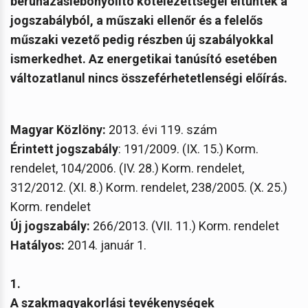
beruházáslebonyolító kötelezettségei eltűntek a
jogszabályból, a műszaki ellenőr és a felelős
műszaki vezető pedig részben új szabályokkal
ismerkedhet. Az energetikai tanúsító esetében
változatlanul nincs összeférhetetlenségi előírás.
Magyar Közlöny:
2013. évi 119. szám
Érintett jogszabály
: 191/2009. (IX. 15.) Korm.
rendelet, 104/2006. (IV. 28.) Korm. rendelet,
312/2012. (XI. 8.) Korm. rendelet, 238/2005. (X. 25.)
Korm. rendelet
Új jogszabály:
266/2013. (VII. 11.) Korm. rendelet
Hatályos:
2014. január 1.
1.
A szakmagyakorlási tevékenységek