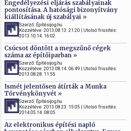
Engedélyezési eljárás szabályainak
pontosítása. A hatósági bizonyítvány
kiállításának új szabályai »
Szerző: Építésijog.hu
Közzétéve: 2013.08.13. 21:20 | Utolsó frissítés:
2013.10.14. 16:02
Csúcsot döntött a megszűnő cégek
száma az építőiparban »
Szerző: Építésijog.hu
Közzétéve: 2013.08.14. 06:49 | Utolsó frissítés:
2013.08.28. 11:55
Ismét jelentősen átírták a Munka
Törvénykönyvét »
Szerző: Építésijog.hu
Közzétéve: 2013.08.23. 15:05 | Utolsó frissítés:
2014.05.14. 08:05
Az elektronikus építési napló