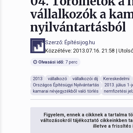
04. Törölhetők a 
vállalkozók a kam
nyilvántartásból
Szerző: Építésijog.hu
Közzétéve: 2013.07.16. 21:58 | Utolsó
Olvasási idő:
7 perc
2013
vállalkozó
vállalkozói díj
Kereskedelmi
Országos Építésügyi Nyilvántartás
2013. július 1-j
kamarai névjegyzékből való törlés
nemfizetési jel
Figyelem, ennek a cikknek a tartalma töb
változásokról tájékoztató cikkeinkben ta
illetve a frissíté