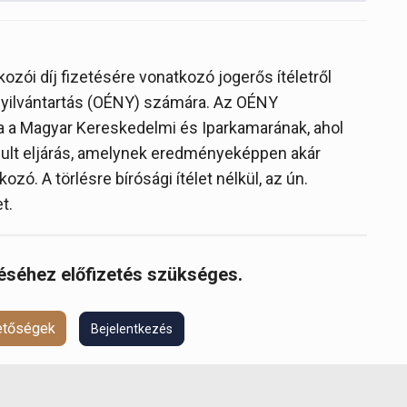
lkozói díj fizetésére vonatkozó jogerős ítéletről
 Nyilvántartás (OÉNY) számára. Az OÉNY
ja a Magyar Kereskedelmi és Iparkamarának, ahol
ndult eljárás, amelynek eredményeképpen akár
ozó. A törlésre bírósági ítélet nélkül, az ún.
t.
réséhez előfizetés szükséges.
hetőségek
Bejelentkezés