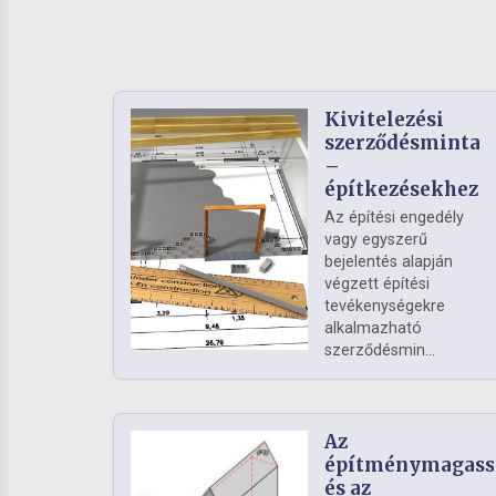
Kivitelezési
szerződésminta
–
építkezésekhez
Az építési engedély
vagy egyszerű
bejelentés alapján
végzett építési
tevékenységekre
alkalmazható
szerződésmin...
Az
építménymagass
és az