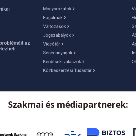
Magyarázatok
Vá
nikai
Fogalmak
El
Változások
S
Jogszabályok
Á
problémáit az
Videótár
A
lezheti:
Segédanyagok
I
Kérdések-válaszok
O
Közbeszerzési Tudástár
Szakmai és médiapartnerek: