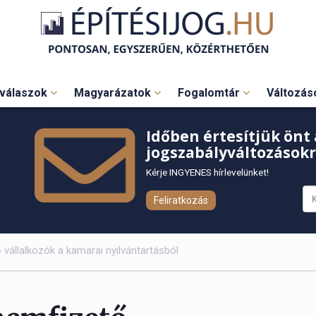
válaszok
Magyarázatok
Fogalomtár
Változá
Időben értesítjük önt 
jogszabályváltozásokr
Kérje INGYENES hírlevelünket!
Feliratkozás
 vállalkozók a kamarai nyilvántartásból