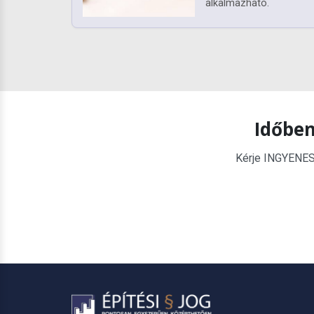
alkalmazható.
Időben
Kérje INGYENES é