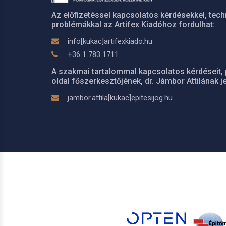
Az előfizetéssel kapcsolatos kérdésekkel, tech
problémákkal az Artifex Kiadóhoz fordulhat:
info[kukac]artifexkiado.hu
+36 1 783 1711
A szakmai tartalommal kapcsolatos kérdéseit, 
oldal főszerkesztőjének, dr. Jámbor Attilának je
jambor.attila[kukac]epitesijog.hu