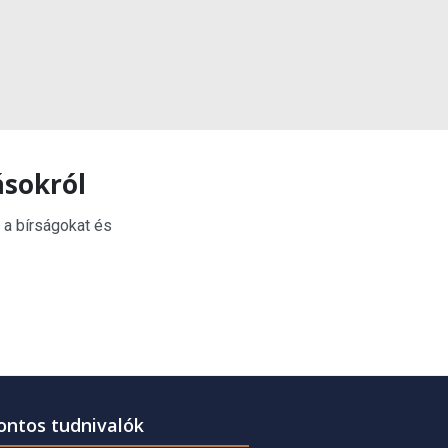
ásokról
 a bírságokat és
ontos tudnivalók