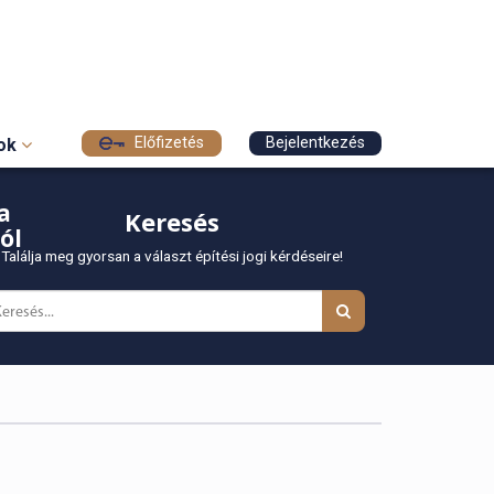
Előfizetés
Bejelentkezés
sok
a
Keresés
ól
Találja meg gyorsan a választ építési jogi kérdéseire!