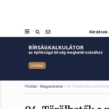
Kérdések-
BÍRSÁGKALKULÁTOR
az építésügyi bírság meghatározásához
Érdekel
Főoldal
Magyarázatok
04. Törölhetők a nemfizető