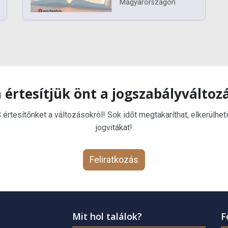
Magyarországon
 értesítjük önt a jogszabályváltoz
rtesítőnket a változásokról! Sok időt megtakaríthat, elkerülheti
jogvitákat!
Feliratkozás
Mit hol találok?
F