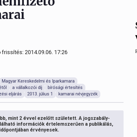
nemfizető
arai
 frissítés: 2014.09.06. 17:26
Magyar Kereskedelmi és Iparkamara
étől
a vállalkozói díj
bírósági értesítés
zési eljárás
2013. július 1
kamarai névjegyzék
b, mint 2 évvel ezelőtt született. A jogszabály-
lálható információk értelemszerűen a publikálás,
s időpontjában érvényesek.