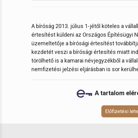
A bíróság 2013. július 1-jétől köteles a válla
értesítést küldeni az Országos Építésügyi
üzemeltetője a bírósági értesítést továbbít
kezdetét veszi a bírósági értesítés miatt i
törölhető is a kamarai névjegyzékből a vállalk
nemfizetési jelzési eljárásban is sor kerülhe
A tartalom elé
Előfizetési le