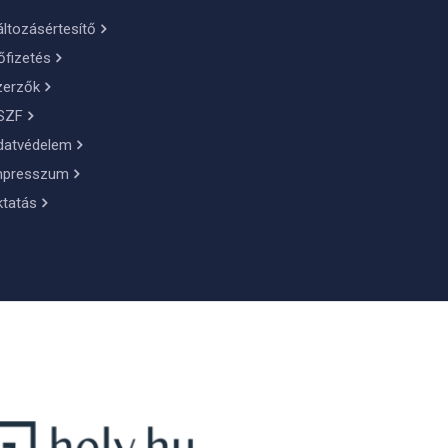
ltozásértesítő
őfizetés
zerzők
SZF
datvédelem
mpresszum
ktatás