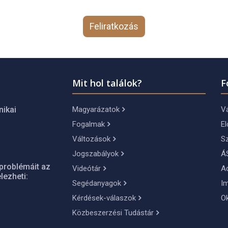
Feliratkozás
Mit hol találok?
F
Magyarázatok
Vá
nikai
Fogalmak
El
Változások
S
Jogszabályok
Á
problémáit az
Videótár
A
lezheti:
Segédanyagok
I
Kérdések-válaszok
O
Közbeszerzési Tudástár