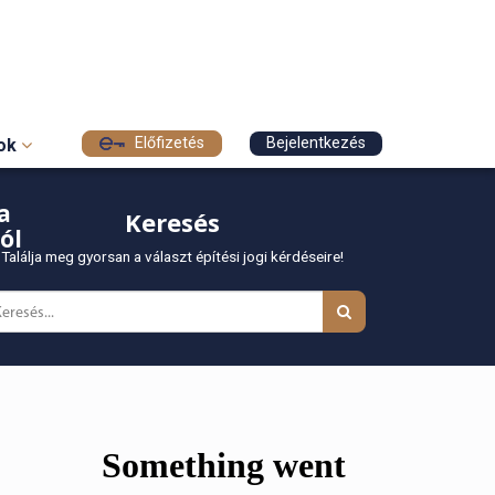
Előfizetés
Bejelentkezés
sok
a
Keresés
ól
Találja meg gyorsan a választ építési jogi kérdéseire!