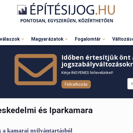
válaszok
Magyarázatok
Fogalomtár
Változá
Időben értesítjük önt 
jogszabályváltozásokr
Kérje INGYENES hírlevelünket!
Feliratkozás
skedelmi és Iparkamara
k a kamarai nyilvántartásból