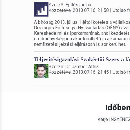
Szerző: Építésijog.hu
Közzétéve: 2013.07.16. 21:58 | Utolsó fr
A bíróság 2013. július 1-jétől köteles a vállalko
Országos Építésügyi Nyilvántartás (OÉNY) szám
Kereskedelmi és Iparkamarának, ahol kezdetét ve
eredményeképpen akár törölhető is a kamarai név
nemfizetési jelzési eljárásban is sor kerülhet.
Teljesítésigazolási Szakértői Szerv a
Szerző: Dr. Jámbor Attila
Közzétéve: 2013.07.16. 21:45 | Utolsó fr
Időben
Kérje INGYENES é