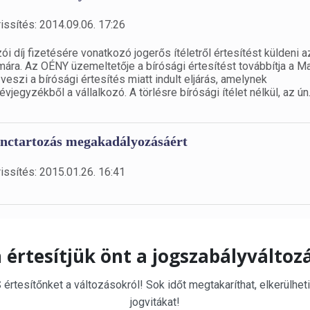
issítés: 2014.09.06. 17:26
zói díj fizetésére vonatkozó jogerős ítéletről értesítést küldeni a
ára. Az OÉNY üzemeltetője a bírósági értesítést továbbítja a M
szi a bírósági értesítés miatt indult eljárás, amelynek
jegyzékből a vállalkozó. A törlésre bírósági ítélet nélkül, az ún
 lánctartozás megakadályozásáért
issítés: 2015.01.26. 16:41
 értesítjük önt a jogszabályváltoz
rtesítőnket a változásokról! Sok időt megtakaríthat, elkerülheti
jogvitákat!