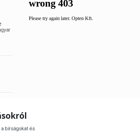
z
agyar
.
ásokról
 a bírságokat és