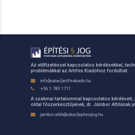
Az előfizetéssel kapcsolatos kérdésekkel, tech
problémákkal az Artifex Kiadóhoz fordulhat:
info[kukac]artifexkiado.hu
+36 1 783 1711
A szakmai tartalommal kapcsolatos kérdéseit, 
oldal főszerkesztőjének, dr. Jámbor Attilának je
jambor.attila[kukac]epitesijog.hu