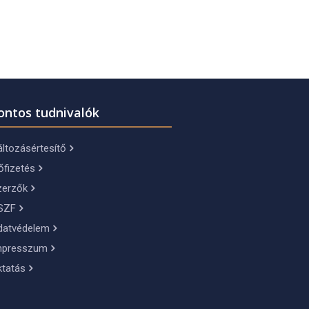
ontos tudnivalók
ltozásértesítő
őfizetés
zerzők
SZF
datvédelem
mpresszum
ktatás