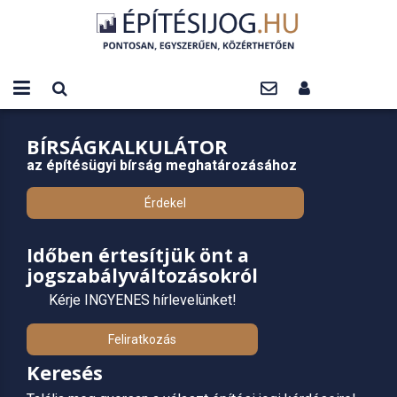
BÍRSÁGKALKULÁTOR
az építésügyi bírság meghatározásához
Érdekel
Időben értesítjük önt a
jogszabályváltozásokról
Kérje INGYENES hírlevelünket!
Feliratkozás
Keresés