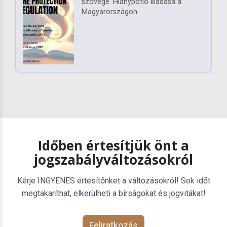
szövege. Hiánypótló kiadása a
Magyarországon
Időben értesítjük önt a
jogszabályváltozásokról
Kérje INGYENES értesítőnket a változásokról! Sok időt
megtakaríthat, elkerülheti a bírságokat és jogvitákat!
Feliratkozás