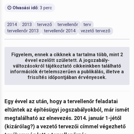
Olvasási idő:
3 perc
2014
2013
tervező
tervellenőr
terv
tervellenőr 2013
tervellenőr 2014
vezető tervező
Figyelem, ennek a cikknek a tartalma több, mint 2
évvel ezelőtt született. A jogszabály-
változásokról tájékoztató cikkeinkben található
információk értelemszerűen a publikálás, illetve a
frissítés időpontjában érvényesek.
Egy évvel az után, hogy a tervellenőr feladatai
eltűntek az építésügyi jogszabályokból, már ismét
megtalálható az elnevezés. 2014. január 1-jétől
(kizárólag?) a vezető tervezői címmel végezhető