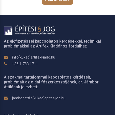
Az előfizetéssel kapcsolatos kérdésekkel, technikai
problémákkal az Artifex Kiadóhoz fordulhat:
info[kukac]artifexkiado.hu
+36 1 783 1711
A szakmai tartalommal kapcsolatos kérdéseit,
problémáit az oldal főszerkesztőjének, dr. Jámbor
Attilának jelezheti:
jambor.attila[kukac]epitesijog.hu