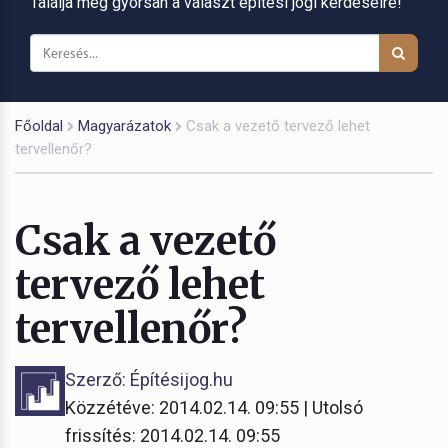
Találja meg gyorsan a választ építési jogi kérdéseire!
Főoldal
Magyarázatok
Csak a vezető tervező lehet
tervellenőr?
Csak a vezető
tervező lehet
tervellenőr?
Szerző: Építésijog.hu
Közzétéve: 2014.02.14. 09:55 | Utolsó
frissítés: 2014.02.14. 09:55