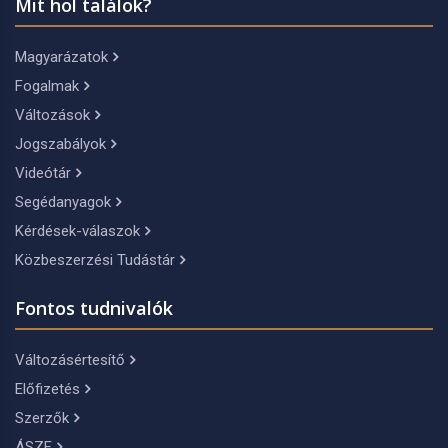
Mit hol találok?
Magyarázatok
Fogalmak
Változások
Jogszabályok
Videótár
Segédanyagok
Kérdések-válaszok
Közbeszerzési Tudástár
Fontos tudnivalók
Változásértesítő
Előfizetés
Szerzők
ÁSZF