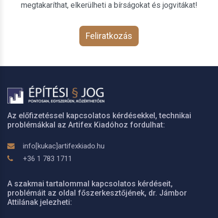
megtakaríthat, elkerülheti a bírságokat és jogvitákat!
Feliratkozás
Az előfizetéssel kapcsolatos kérdésekkel, technikai
problémákkal az Artifex Kiadóhoz fordulhat:
info[kukac]artifexkiado.hu
+36 1 783 1711
A szakmai tartalommal kapcsolatos kérdéseit,
problémáit az oldal főszerkesztőjének, dr. Jámbor
Attilának jelezheti: