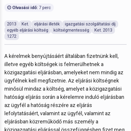
Olvasási idő:
7 perc
2013
Ket.
eljárási illeték
igazgatási szolgáltatási díj
egyéb eljárási költség
költségmentesség
Ket. 2013
1272
A kérelmek benyújtásáért általában fizetnünk kell,
illetve egyéb költségek is felmerülhetnek a
közigazgatási eljárásban, amelyeket nem mindig az
ügyfélnek kell megfizetnie. Az eljárási költségnek
minősül mindaz a költség, amelyet a közigazgatási
hatósági eljárás során a kérelemre induló eljárásban
az ügyfél a hatóság részére az eljárás
lefolytatásáért, valamint az ügyfél, valamint az
eljárásban közreműködő más személy a
közigazgatási eljárással összefüggésben fizet meg.