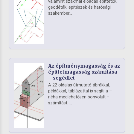
valamint szakmai előadás építtetők,
geodéták, építészek és hatósági
szakember...
Az építménymagasság és az
épületmagasság számítása
– segédlet
A 22 oldalas útmutató ábrákkal,
példákkal, táblázattal is segíti a –
néha meglehetősen bonyolult –
számítást. ...