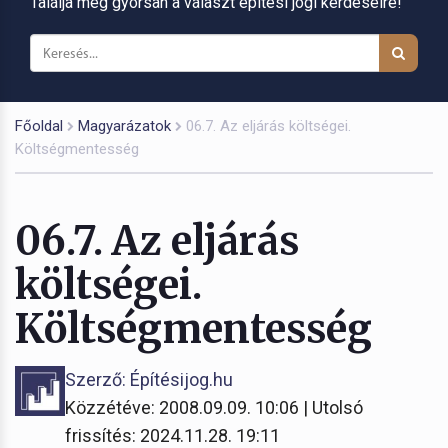
Találja meg gyorsan a választ építési jogi kérdéseire!
Főoldal
Magyarázatok
06.7. Az eljárás költségei.
Költségmentesség
06.7. Az eljárás
költségei.
Költségmentesség
Szerző: Építésijog.hu
Közzétéve: 2008.09.09. 10:06 | Utolsó
frissítés: 2024.11.28. 19:11