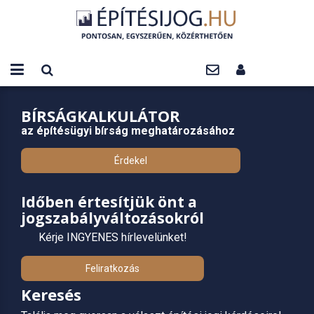
BÍRSÁGKALKULÁTOR
az építésügyi bírság meghatározásához
Érdekel
Időben értesítjük önt a
jogszabályváltozásokról
Kérje INGYENES hírlevelünket!
Feliratkozás
Keresés