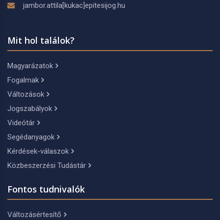
jambor.attila[kukac]epitesijog.hu
Mit hol találok?
Magyarázatok
Fogalmak
Változások
Jogszabályok
Videótár
Segédanyagok
Kérdések-válaszok
Közbeszerzési Tudástár
Fontos tudnivalók
Változásértesítő