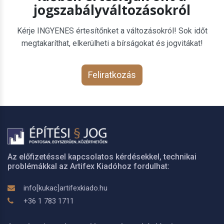
jogszabályváltozásokról
Kérje INGYENES értesítőnket a változásokról! Sok időt
megtakaríthat, elkerülheti a bírságokat és jogvitákat!
Feliratkozás
Az előfizetéssel kapcsolatos kérdésekkel, technikai
problémákkal az Artifex Kiadóhoz fordulhat:
info[kukac]artifexkiado.hu
+36 1 783 1711