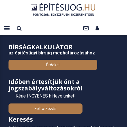
BÍRSÁGKALKULÁTOR
az építésügyi bírság meghatározásához
Érdekel
Időben értesítjük önt a
jogszabályváltozásokról
Kérje INGYENES hírlevelünket!
Feliratkozás
Keresés