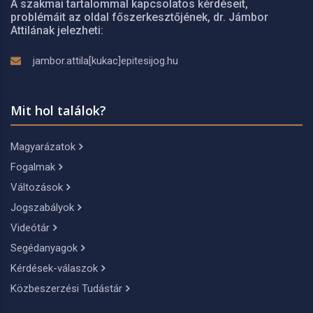
A szakmai tartalommal kapcsolatos kérdéseit,
problémáit az oldal főszerkesztőjének, dr. Jámbor
Attilának jelezheti:
jambor.attila[kukac]epitesijog.hu
Mit hol találok?
Magyarázatok
Fogalmak
Változások
Jogszabályok
Videótár
Segédanyagok
Kérdések-válaszok
Közbeszerzési Tudástár