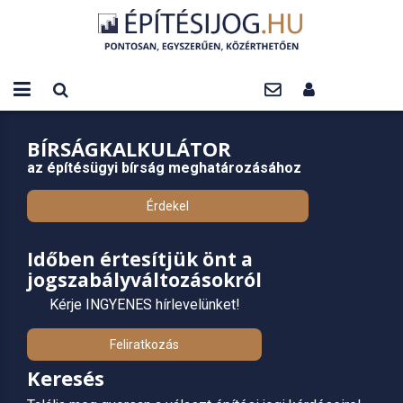
BÍRSÁGKALKULÁTOR
az építésügyi bírság meghatározásához
Érdekel
Időben értesítjük önt a
jogszabályváltozásokról
Kérje INGYENES hírlevelünket!
Feliratkozás
Keresés