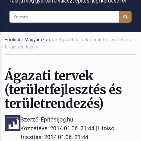
Találja meg gyorsan a választ építési jogi kérdéseire!
Főoldal
Magyarázatok
Ágazati tervek (területfejlesztés és
területrendezés)
Ágazati tervek
(területfejlesztés és
területrendezés)
Szerző: Építésijog.hu
Közzétéve: 2014.01.06. 21:44 | Utolsó
frissítés: 2014.01.06. 21:44