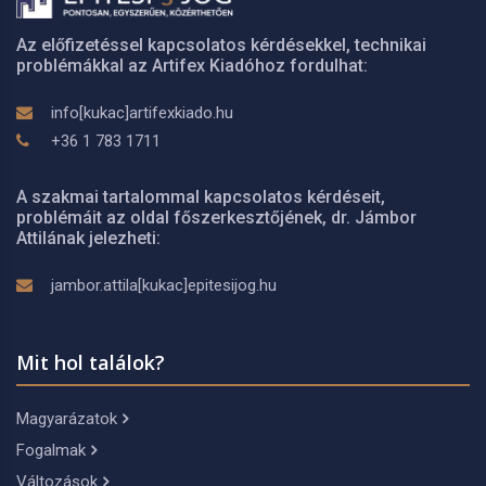
Az előfizetéssel kapcsolatos kérdésekkel, technikai
problémákkal az Artifex Kiadóhoz fordulhat:
info[kukac]artifexkiado.hu
+36 1 783 1711
A szakmai tartalommal kapcsolatos kérdéseit,
problémáit az oldal főszerkesztőjének, dr. Jámbor
Attilának jelezheti:
jambor.attila[kukac]epitesijog.hu
Mit hol találok?
Magyarázatok
Fogalmak
Változások