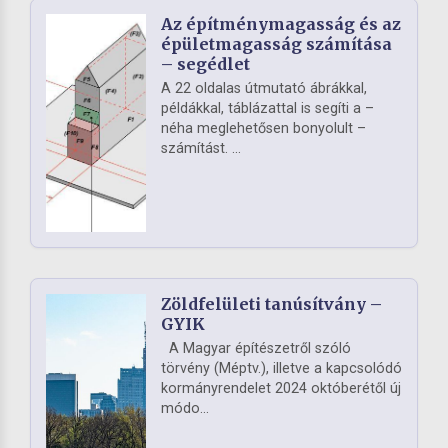
Az építménymagasság és az
épületmagasság számítása
– segédlet
A 22 oldalas útmutató ábrákkal,
példákkal, táblázattal is segíti a –
néha meglehetősen bonyolult –
számítást. ...
Zöldfelületi tanúsítvány –
GYIK
A Magyar építészetről szóló
törvény (Méptv.), illetve a kapcsolódó
kormányrendelet 2024 októberétől új
módo...