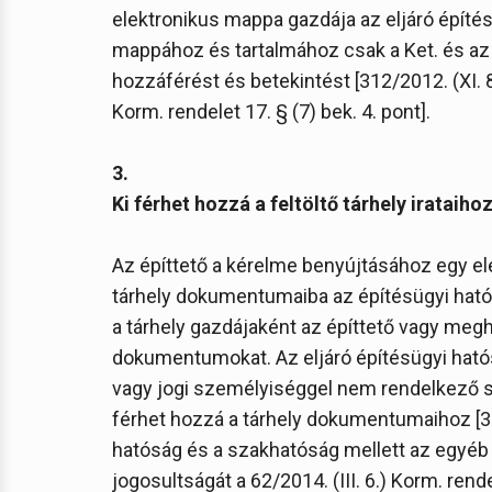
elektronikus mappa gazdája az eljáró építés
mappához és tartalmához csak a Ket. és az E
hozzáférést és betekintést [312/2012. (XI. 8.)
Korm. rendelet 17. § (7) bek. 4. pont].
3.
Ki férhet hozzá a feltöltő tárhely irataiho
Az építtető a kérelme benyújtásához egy e
tárhely dokumentumaiba az építésügyi hatós
a tárhely gazdájaként az építtető vagy megha
dokumentumokat. Az eljáró építésügyi ható
vagy jogi személyiséggel nem rendelkező s
férhet hozzá a tárhely dokumentumaihoz [312/
hatóság és a szakhatóság mellett az egyé
jogosultságát a 62/2014. (III. 6.) Korm. ren