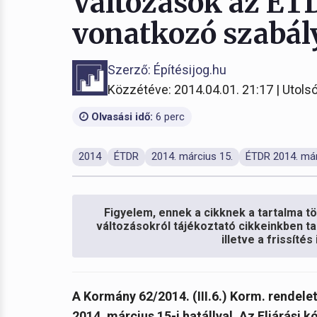
Változások az ÉT
vonatkozó szabá
Szerző: Építésijog.hu
Közzétéve: 2014.04.01. 21:17 | Utolsó
Olvasási idő:
6 perc
2014
ÉTDR
2014. március 15.
ÉTDR 2014. már
Figyelem, ennek a cikknek a tartalma töb
változásokról tájékoztató cikkeinkben ta
illetve a frissíté
A Kormány 62/2014. (III.6.) Korm. rendel
2014. március 15-i hatállyal. Az Eljárási k