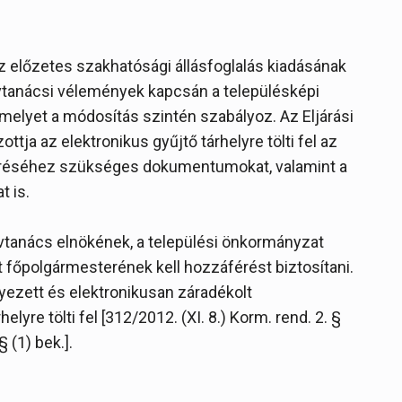
 előzetes szakhatósági állásfoglalás kiadásának
rvtanácsi vélemények kapcsán a településképi
melyet a módosítás szintén szabályoz. Az Eljárási
tja az elektronikus gyűjtő tárhelyre tölti fel az
éréséhez szükséges dokumentumokat, valamint a
t is.
rvtanács elnökének, a települési önkormányzat
főpolgármesterének kell hozzáférést biztosítani.
yezett és elektronikusan záradékolt
lyre tölti fel [312/2012. (XI. 8.) Korm. rend. 2. §
§ (1) bek.].