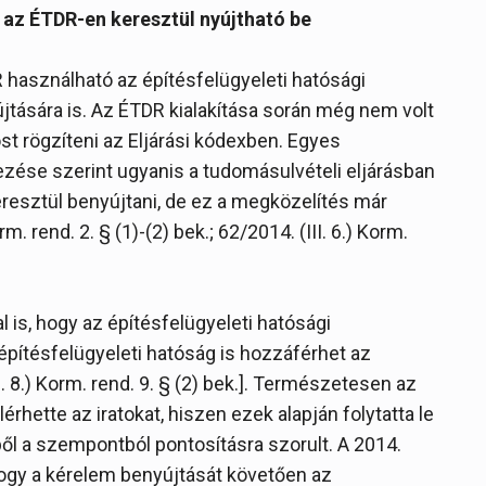
s az ÉTDR-en keresztül nyújtható be
használható az építésfelügyeleti hatósági
újtására is. Az ÉTDR kialakítása során még nem volt
ost rögzíteni az Eljárási kódexben. Egyes
ezése szerint ugyanis a tudomásulvételi eljárásban
eresztül benyújtani, de ez a megközelítés már
m. rend. 2. § (1)-(2) bek.; 62/2014. (III. 6.) Korm.
al is, hogy az építésfelügyeleti hatósági
építésfelügyeleti hatóság is hozzáférhet az
XI. 8.) Korm. rend. 9. § (2) bek.]. Természetesen az
érhette az iratokat, hiszen ezek alapján folytatta le
ből a szempontból pontosításra szorult. A 2014.
 hogy a kérelem benyújtását követően az