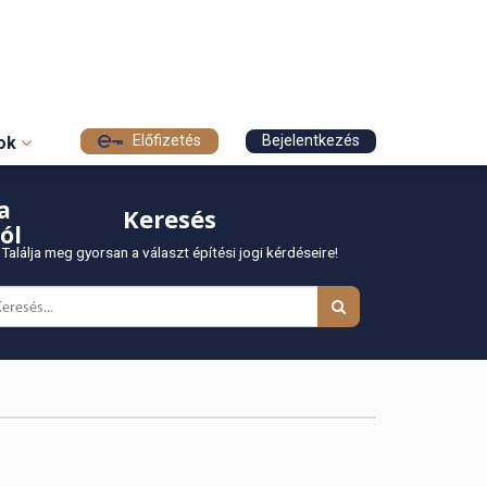
Előfizetés
Bejelentkezés
sok
a
Keresés
ól
Találja meg gyorsan a választ építési jogi kérdéseire!