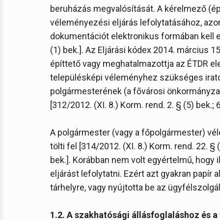
beruházás megvalósítását. A kérelmező (épí
véleményezési eljárás lefolytatásához, a
dokumentációt elektronikus formában kell elő
(1) bek.]. Az Eljárási kódex 2014. március 1
építtető vagy meghatalmazottja az ÉTDR elekt
településképi véleményhez szükséges iratok
polgármesterének (a fővárosi önkormányzat
[312/2012. (XI. 8.) Korm. rend. 2. § (5) bek.; 6
A polgármester (vagy a főpolgármester) vél
tölti fel [314/2012. (XI. 8.) Korm. rend. 22. § 
bek.]. Korábban nem volt egyértelmű, hogy 
eljárást lefolytatni. Ezért azt gyakran papír a
tárhelyre, vagy nyújtotta be az ügyfélszolgá
1.2. A szakhatósági állásfoglaláshoz és a