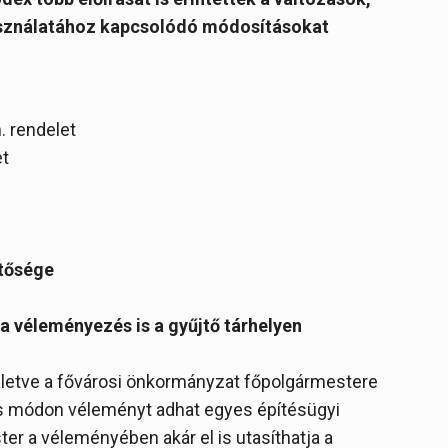
használatához kapcsolódó módosításokat
. rendelet
et
etősége
 a véleményezés is a gyűjtő tárhelyen
lletve a fővárosi önkormányzat főpolgármestere
s módon véleményt adhat egyes építésügyi
r a véleményében akár el is utasíthatja a