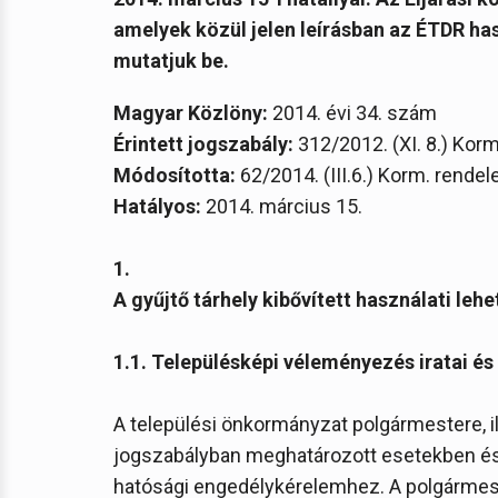
amelyek közül jelen leírásban az ÉTDR 
mutatjuk be.
Magyar Közlöny:
2014. évi 34. szám
Érintett jogszabály:
312/2012. (XI. 8.) Korm
Módosította:
62/2014. (III.6.) Korm. rendel
Hatályos:
2014. március 15.
1.
A gyűjtő tárhely kibővített használati leh
1.1. Településképi véleményezés iratai és
A települési önkormányzat polgármestere, i
jogszabályban meghatározott esetekben é
hatósági engedélykérelemhez. A polgármeste