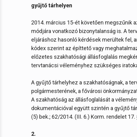
gyűjtő tárhelyen
2014. március 15-ét követően megszűnik az
módjára vonatkozó bizonytalanság is. A te
eljáráshoz hasonló kérdések merültek fel, a
kódex szerint az építtető vagy meghatalmazot
előzetes szakhatósági állásfoglalás megk
tervtanácsi véleményhez szükséges iratoka
A gyűjtő tárhelyhez a szakhatóságnak, a te
polgármesterének, a fővárosi önkormányzat 
A szakhatóság az állásfoglalását a vélemén
dokumentációval együtt szintén a gyűjtő tárhe
(5) bek.; 62/2014. (III. 6.) Korm. rendelet 17. 
2.