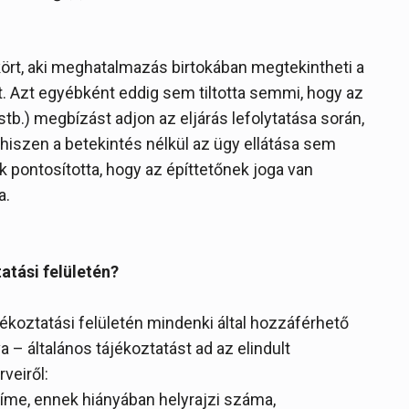
kört, aki meghatalmazás birtokában megtekintheti a
t. Azt egyébként eddig sem tiltotta semmi, hogy az
tb.) megbízást adjon az eljárás lefolytatása során,
 hiszen a betekintés nélkül az ügy ellátása sem
k pontosította, hogy az építtetőnek joga van
a.
atási felületén?
ékoztatási felületén mindenki által hozzáférhető
 általános tájékoztatást ad az elindult
veiről:
 címe, ennek hiányában helyrajzi száma,