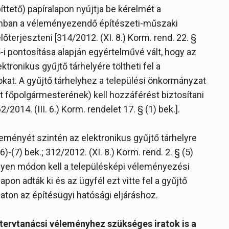
ttető) papíralapon nyújtja be kérelmét a
zonban a véleményezendő építészeti-műszaki
terjeszteni [314/2012. (XI. 8.) Korm. rend. 22. §
5-i pontosítása alapján egyértelművé vált, hogy az
ronikus gyűjtő tárhelyére töltheti fel a
at. A gyűjtő tárhelyhez a települési önkormányzat
 főpolgármesterének) kell hozzáférést biztosítani
2/2014. (III. 6.) Korm. rendelet 17. § (1) bek.].
eményét szintén az elektronikus gyűjtő tárhelyre
(6)-(7) bek.; 312/2012. (XI. 8.) Korm. rend. 2. § (5)
ilyen módon kell a településképi véleményezési
lapon adták ki és az ügyfél ezt vitte fel a gyűjtő
laton az építésügyi hatósági eljáráshoz.
 tervtanácsi véleményhez szükséges iratok is a