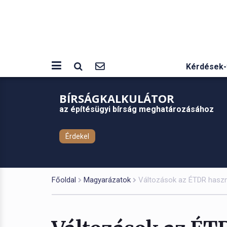
Kérdések-
BÍRSÁGKALKULÁTOR
az építésügyi bírság meghatározásához
Érdekel
Főoldal
Magyarázatok
Változások az ÉTDR haszn