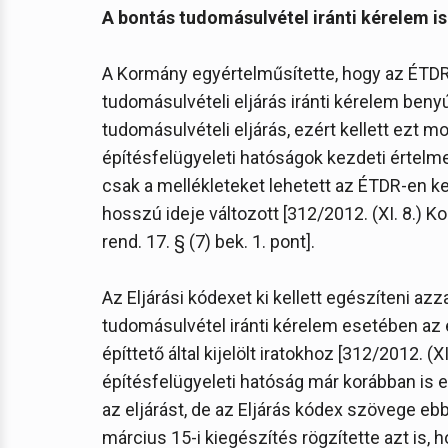
A bontás tudomásulvétel iránti kérelem i
A Kormány egyértelműsítette, hogy az ÉTDR 
tudomásulvételi eljárás iránti kérelem beny
tudomásulvételi eljárás, ezért kellett ezt m
építésfelügyeleti hatóságok kezdeti értelm
csak a mellékleteket lehetett az ÉTDR-en k
hosszú ideje változott [312/2012. (XI. 8.) Kor
rend. 17. § (7) bek. 1. pont].
Az Eljárási kódexet ki kellett egészíteni azz
tudomásulvétel iránti kérelem esetében az 
építtető által kijelölt iratokhoz [312/2012. (
építésfelügyeleti hatóság már korábban is el
az eljárást, de az Eljárás kódex szövege eb
március 15-i kiegészítés rögzítette azt is,