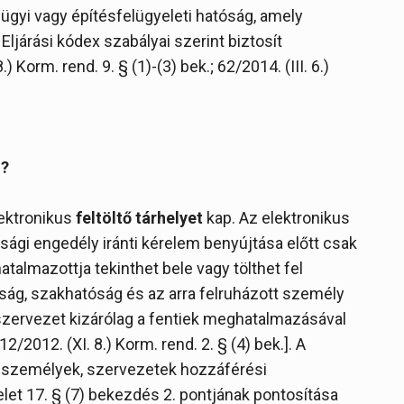
ügyi vagy építésfelügyeleti hatóság, amely
ljárási kódex szabályai szerint biztosít
 Korm. rend. 9. § (1)-(3) bek.; 62/2014. (III. 6.)
z?
lektronikus
feltöltő tárhelyet
kap. Az elektronikus
ági engedély iránti kérelem benyújtása előtt csak
talmazottja tekinthet bele vagy tölthet fel
ság, szakhatóság és az arra felruházott személy
zervezet kizárólag a fentiek meghatalmazásával
2012. (XI. 8.) Korm. rend. 2. § (4) bek.]. A
b személyek, szervezetek hozzáférési
delet 17. § (7) bekezdés 2. pontjának pontosítása