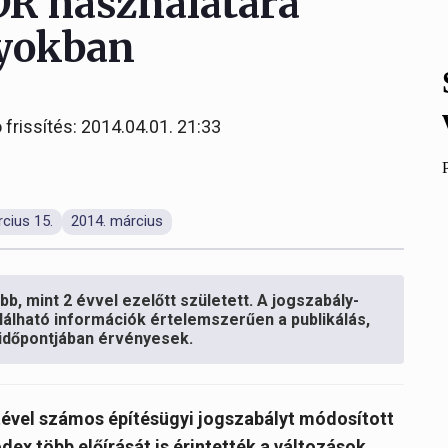
DR használatára
lyokban
 frissítés: 2014.04.01. 21:33
cius 15.
2014. március
b, mint 2 évvel ezelőtt született. A jogszabály-
lálható információk értelemszerűen a publikálás,
s időpontjában érvényesek.
etével számos építésügyi jogszabályt módosított
ódex több előírását is érintették a változások,