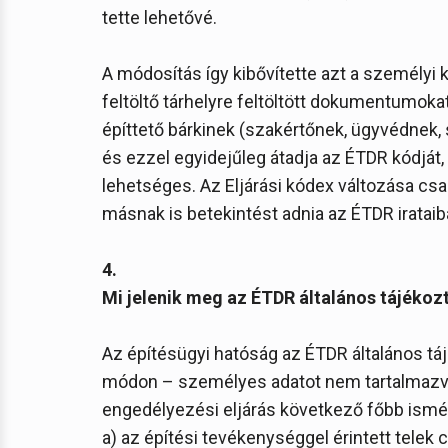
tette lehetővé.
A módosítás így kibővítette azt a személyi 
feltöltő tárhelyre feltöltött dokumentumoka
építtető bárkinek (szakértőnek, ügyvédnek, s
és ezzel egyidejűleg átadja az ÉTDR kódját,
lehetséges. Az Eljárási kódex változása csa
másnak is betekintést adnia az ÉTDR irataib
4.
Mi jelenik meg az ÉTDR általános tájékozt
Az építésügyi hatóság az ÉTDR általános táj
módon – személyes adatot nem tartalmazva –
engedélyezési eljárás következő főbb ismér
a) az építési tevékenységgel érintett telek