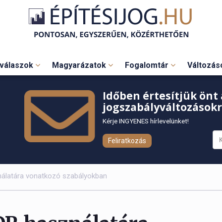
válaszok
Magyarázatok
Fogalomtár
Változá
Időben értesítjük önt 
jogszabályváltozásokr
Kérje INGYENES hírlevelünket!
Feliratkozás
álatára vonatkozó szabályokban