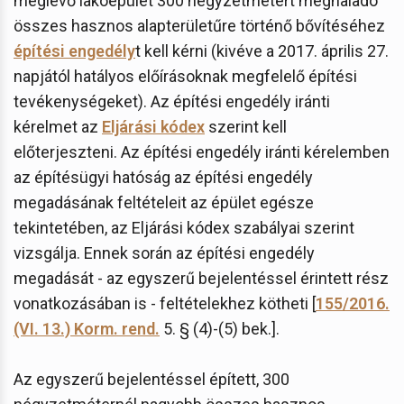
meglévő lakóépület 300 négyzetmétert meghaladó
összes hasznos alapterületűre történő bővítéséhez
építési engedély
t kell kérni (kivéve a 2017. április 27.
napjától hatályos előírásoknak megfelelő építési
tevékenységeket). Az építési engedély iránti
kérelmet az
Eljárási kódex
szerint kell
előterjeszteni. Az építési engedély iránti kérelemben
az építésügyi hatóság az építési engedély
megadásának feltételeit az épület egésze
tekintetében, az Eljárási kódex szabályai szerint
vizsgálja. Ennek során az építési engedély
megadását - az egyszerű bejelentéssel érintett rész
vonatkozásában is - feltételekhez kötheti [
155/2016.
(VI. 13.) Korm. rend.
5. § (4)-(5) bek.].
Az egyszerű bejelentéssel épített, 300