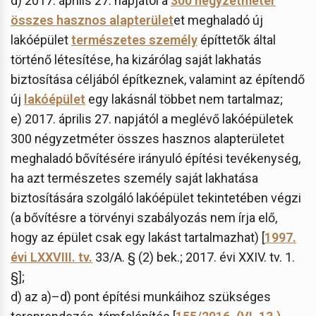
d) 2017. április 27. napjától a
300 négyzetméter
összes hasznos alapterület
et meghaladó új
lakóépület
természetes személy
építtetők által
történő létesítése, ha kizárólag saját lakhatás
biztosítása céljából építkeznek, valamint az építendő
új
lakóépület
egy lakásnál többet nem tartalmaz;
e) 2017. április 27. napjától a meglévő lakóépületek
300 négyzetméter összes hasznos alapterületet
meghaladó bővítésére irányuló építési tevékenység,
ha azt természetes személy saját lakhatása
biztosítására szolgáló lakóépület tekintetében végzi
(a bővítésre a törvényi szabályozás nem írja elő,
hogy az épület csak egy lakást tartalmazhat) [
1997.
évi LXXVIII. tv.
33/A. § (2) bek.; 2017. évi XXIV. tv. 1.
§];
d) az a)–d) pont építési munkáihoz szükséges