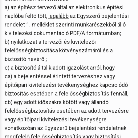
a) az építész tervező által az elektronikus építési
naplóba feltöltött,
legalább
az Egyszerű bejelentési
rendelet 1. melléklet szerinti munkarészekből álló
kivitelezési dokumentáció PDF/A formátumban;
b) nyilatkozat a tervezői és kivitelezői
felelősségbiztosítása kötvényszámáról és a
biztosító nevéről;
c) a biztosító által kiadott igazolást arról, hogy
ca) a bejelentéssel érintett tervezéshez vagy
építőipari kivitelezési tevékenységhez kapcsolódó
biztosítás esetében a felelősségbiztosítás fennáll,
cb) egy adott időszakra kötött vagy állandó
felelősségbiztosítás esetében az adott tervezésre
vagy építőipari kivitelezési tevékenységre
vonatkozóan az Egyszerű bejelentési rendeletnek
megfelelő felelősségbiztosítás vagy biztosítási