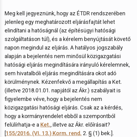
Meg kell jegyeznünk, hogy az ÉTDR rendszerében
jelenleg egy meghatározott eljárásfajtát lehet
elindítani a hatóságnál (az építésügyi hatósági
szolgáltatáson túl), és a kérelem benyújtását követő
napon megindul az eljárás. A hatályos jogszabály
alapján a bejelentés nem minősül közigazgatási
hatósági eljárás megindítására irányuló kérelemnek,
sem hivatalbóli eljárás megindítására okot adó
körülménynek. Kézenfekvő a megállapítás a Ket.
(illetve 2018.01.01. napjától az Ákr.) szabályait is
figyelembe véve, hogy a bejelentés nem
közigazgatási hatósági eljárás. Csak az a kérdés,
hogy a kormányrendelet ebből a szempontból
felülírhatja-e a
Ket.
, illetve az Ákr. előírásait?
[
155/2016. (VI. 13.) Korm. rend.
2. § (1) bek.].