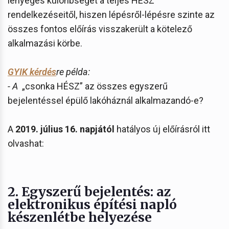
lényeges különbséget a teljes HÉSZ
rendelkezéseitől, hiszen lépésről-lépésre szinte az
összes fontos előírás visszakerült a kötelező
alkalmazási körbe.
GYIK kérdés
re példa:
- A
„csonka HÉSZ” az összes egyszerű
bejelentéssel épülő lakóháznál alkalmazandó-e?
A
2019. július 16. napjától
hatályos új előírásról itt
olvashat:
2.
Egyszerű bejelentés: az
elektronikus építési napló
készenlétbe helyezése