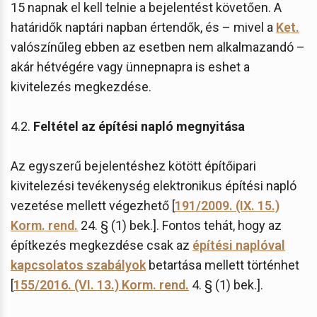
15 napnak el kell telnie a bejelentést követően. A
határidők naptári napban értendők, és – mivel a
Ket.
valószínűleg ebben az esetben nem alkalmazandó –
akár hétvégére vagy ünnepnapra is eshet a
kivitelezés megkezdése.
4.2.
Feltétel az építési napló megnyitása
Az egyszerű bejelentéshez kötött építőipari
kivitelezési tevékenység elektronikus építési napló
vezetése mellett végezhető [
191/2009. (IX. 15.)
Korm. rend.
24. § (1) bek.]. Fontos tehát, hogy az
építkezés megkezdése csak az
építési naplóval
kapcsolatos szabályok
betartása mellett történhet
[
155/2016. (VI. 13.) Korm. rend.
4. § (1) bek.].