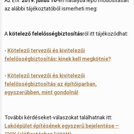
Az Étv.
2019. július 16
-én hatályba lépő módosításait
az alábbi tájékoztatóból ismerheti meg:
A
kötelező felelősségbiztosítás
ról itt tájékozódhat:
-
Kötelező tervezői és kivitelezői
felelősségbiztosítás: kinek kell megkötnie?
-
Kötelező tervezői és kivitelezői
felelősségbiztosítás az építőiparban,
egyszerűbben, mint gondolná!
További kérdéseket-válaszokat találhatnak itt:
Lakóépület építésének egyszerű bejelentése –