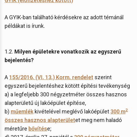
GYIK (előfizetéshez kötött)
A GYIK-ban található kérdésekre az adott témánál
példákat is írunk.
1.2.
Milyen épületekre vonatkozik az egyszerű
bejelentés?
A
155/2016. (VI. 13.) Korm. rendelet
szerint
egyszerű bejelentéshez kötött építési tevékenység
a) a legfeljebb 300 négyzetméter összes hasznos
alapterületű új lakóépület építése,
2
b)
műemlék
kivételével meglévő lakóépület
300 m
összes hasznos alapterület
et meg nem haladó
méretűre
bővítés
e;