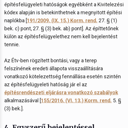
építésfelügyeleti hatóságok egyébként a Kivitelezési
kódex alapján is betekinthetnek a megnyitott építési
naplókba [
191/2009. (IX. 15.) Korm. rend.
27. § (1)
bek. c) pont, 27. § (3) bek. ab) pont]. Az építtetőnek
külön az építésfelügyelethez nem kell bejelentést
tennie.
Az Étv-ben rögzített bontási, vagy a terep
felszínének eredeti állapota visszaállítására
vonatkozó kötelezettség fennállása esetén szintén
az építésfelügyeleti hatóság jár el az
építésrendészeti eljárásra vonatkozó szabályok
alkalmazásával [
155/2016. (VI. 13.) Korm. rend.
5. §
(3) bek.].
4.
Egyszerű bejelentéssel