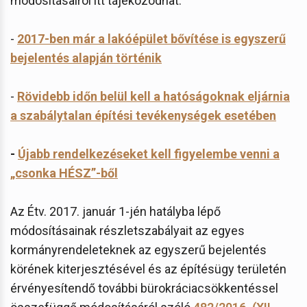
módosításairól itt tájékozódhat:
-
2017-ben már a lakóépület bővítése is egyszerű
bejelentés alapján történik
-
Rövidebb időn belül kell a hatóságoknak eljárnia
a szabálytalan építési tevékenységek esetében
-
Újabb rendelkezéseket kell figyelembe venni a
„csonka HÉSZ”-ből
Az Étv. 2017. január 1-jén hatályba lépő
módosításainak részletszabályait az egyes
kormányrendeleteknek az egyszerű bejelentés
körének kiterjesztésével és az építésügy területén
érvényesítendő további bürokráciacsökkentéssel