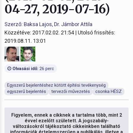
04-27, 2019-07-16)
Szerző: Baksa Lajos, Dr. Jámbor Attila
Közzétéve: 2017.02.02. 21:54 | Utolsó frissítés:
2019.08.11. 13:01
Olvasási idő:
26 perc
Egyszerű bejelentéshez kötött építési tevékenység
egyszerű bejelentés
tervezői művezetés
csonka HÉSZ
Figyelem, ennek a cikknek a tartalma több, mint 2
évvel ezelőtt született. A jogszabály-
változásokról tájékoztató cikkeinkben található
információk értelemszerűen a publikálás, illetve a