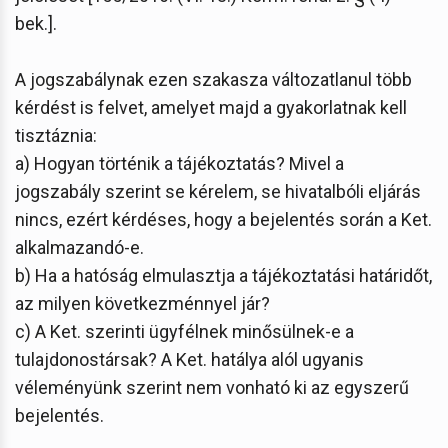
bek.].
A jogszabálynak ezen szakasza változatlanul több
kérdést is felvet, amelyet majd a gyakorlatnak kell
tisztáznia:
a) Hogyan történik a tájékoztatás? Mivel a
jogszabály szerint se kérelem, se hivatalbóli eljárás
nincs, ezért kérdéses, hogy a bejelentés során a Ket.
alkalmazandó-e.
b) Ha a hatóság elmulasztja a tájékoztatási határidőt,
az milyen következménnyel jár?
c) A Ket. szerinti ügyfélnek minősülnek-e a
tulajdonostársak? A Ket. hatálya alól ugyanis
véleményünk szerint nem vonható ki az egyszerű
bejelentés.