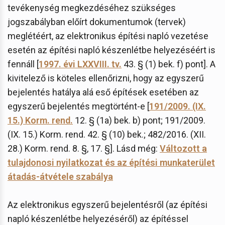
tevékenység megkezdéséhez szükséges
jogszabályban előírt dokumentumok (tervek)
meglétéért, az elektronikus építési napló vezetése
esetén az építési napló készenlétbe helyezéséért is
fennáll [
1997. évi LXXVIII. tv.
43. § (1) bek. f) pont]. A
kivitelező is köteles ellenőrizni, hogy az egyszerű
bejelentés hatálya alá eső építések esetében az
egyszerű bejelentés megtörtént-e [
191/2009. (IX.
15.) Korm. rend.
12. § (1a) bek. b) pont; 191/2009.
(IX. 15.) Korm. rend. 42. § (10) bek.; 482/2016. (XII.
28.) Korm. rend. 8. §, 17. §]. Lásd még:
Változott a
tulajdonosi nyilatkozat és az építési munkaterület
átadás-átvétele szabálya
Az elektronikus egyszerű bejelentésről (az építési
napló készenlétbe helyezéséről) az építéssel