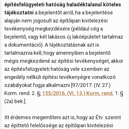
építésfelügyeleti hatóság haladéktalanul köteles
tájékoztatni
a bejelentőt arról, ha a bejelentése
alapján nem jogosult az építőipari kivitelezési
tevékenység megkezdésére (például cég a
bejelentő, vagy két lakásos új lakóépületet tartalmaz
a dokumentáció). A tájékoztatásnak azt is
tartalmaznia kell, hogy amennyiben a bejelentő
mégis megkezdené az építési tevékenységet, akkor
az építésfelügyeleti hatóság vele szemben az
engedély nélküli építési tevékenyégre vonatkozó
szabályokat fogja alkalmazni [97/2017. (IV. 27.)
Korm. rend. 2. §;
155/2016. (VI. 13.) Korm. rend.
1. §
(2a) bek.].
Itt érdemes megemlíteni azt is, hogy az Étv. szerint
az építtető felelőssége az építőipari kivitelezési