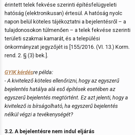
érintett telek fekvése szerinti építésfelügyeleti
hatóság (elektronikusan) értesül. A hatóság nyolc
napon belül köteles tájékoztatni a bejelentésről – a
tulajdonosokon túlmenően – a telek fekvése szerinti
területi szakmai kamarát, és a települési
önkormányzat jegyzőjét is [155/2016. (VI. 13.) Korm.
rend. 2. § (3) bek.].
GYIK kérdés
re példa:
- A kivitelező köteles ellenőrizni, hogy az egyszerű
bejelentés hatálya alá eső építések esetében az
egyszerű bejelentés megtörtént. Ez azt jelenti, hogy a
kivitelező is bírságolható, ha egyszerű bejelentés
nélkül végzi a tevékenységét?
3.2. A bejelentésre nem indul eljárás