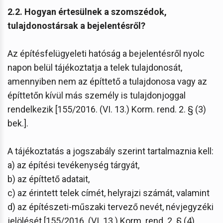
2.2. Hogyan értesülnek a szomszédok,
tulajdonostársak a bejelentésről?
Az építésfelügyeleti hatóság a bejelentésről nyolc
napon belül tájékoztatja a telek tulajdonosát,
amennyiben nem az építtető a tulajdonosa vagy az
építtetőn kívül más személy is tulajdonjoggal
rendelkezik [155/2016. (VI. 13.) Korm. rend. 2. § (3)
bek.].
A tájékoztatás a jogszabály szerint tartalmaznia kell:
a) az építési tevékenység tárgyát,
b) az építtető adatait,
c) az érintett telek címét, helyrajzi számát, valamint
d) az építészeti-műszaki tervező nevét, névjegyzéki
jelölését [155/2016. (VI. 13.) Korm. rend. 2. § (4)