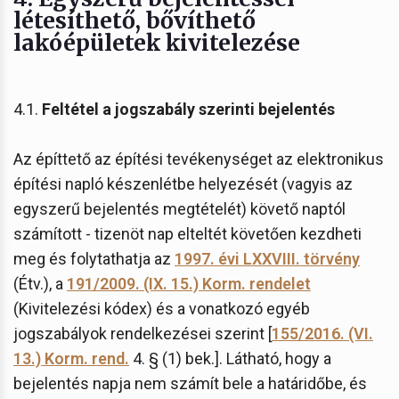
létesíthető, bővíthető
lakóépületek kivitelezése
4.1.
Feltétel a jogszabály szerinti bejelentés
Az építtető az építési tevékenységet az elektronikus
építési napló készenlétbe helyezését (vagyis az
egyszerű bejelentés megtételét) követő naptól
számított - tizenöt nap elteltét követően kezdheti
meg és folytathatja az
1997. évi LXXVIII. törvény
(Étv.), a
191/2009. (IX. 15.) Korm. rendelet
(Kivitelezési kódex) és a vonatkozó egyéb
jogszabályok rendelkezései szerint [
155/2016. (VI.
13.) Korm. rend.
4. § (1) bek.]. Látható, hogy a
bejelentés napja nem számít bele a határidőbe, és