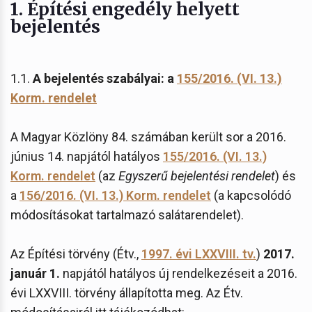
1.
Építési engedély helyett
bejelentés
1.1.
A bejelentés szabályai: a
155/2016. (VI. 13.)
Korm. rendelet
A Magyar Közlöny 84. számában került sor a 2016.
június 14. napjától hatályos
155/2016. (VI. 13.)
Korm. rendelet
(az
Egyszerű bejelentési rendelet
) és
a
156/2016. (VI. 13.) Korm. rendelet
(a kapcsolódó
módosításokat tartalmazó salátarendelet).
Az Építési törvény (Étv.,
1997. évi LXXVIII. tv.
)
2017.
január 1.
napjától hatályos új rendelkezéseit a 2016.
évi LXXVIII. törvény állapította meg. Az Étv.