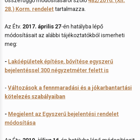
összefüggő módosításáról szóló
482/2016. (XII.
28.) Korm. rendelet
tartalmazza.
Az Étv.
2017. április 27
-én hatályba lépő
módosításait az alábbi tájékoztatókból ismerheti
meg:
-
Lakóépületek építése, bővítése egyszerű
bejelentéssel 300 négyzetméter felett is
-
Változások a fennmaradási és a jókarbantartási
kötelezés szabályaiban
-
Megjelent az Egyszerű bejelentési rendelet
módosítása