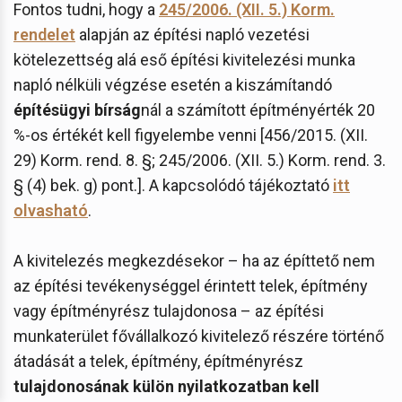
Fontos tudni, hogy a
245/2006. (XII. 5.) Korm.
rendelet
alapján az építési napló vezetési
kötelezettség alá eső építési kivitelezési munka
napló nélküli végzése esetén a kiszámítandó
építésügyi bírság
nál a számított építményérték 20
%-os értékét kell figyelembe venni [456/2015. (XII.
29) Korm. rend. 8. §; 245/2006. (XII. 5.) Korm. rend. 3.
§ (4) bek. g) pont.]. A kapcsolódó tájékoztató
itt
olvasható
.
A kivitelezés megkezdésekor – ha az építtető nem
az építési tevékenységgel érintett telek, építmény
vagy építményrész tulajdonosa – az építési
munkaterület fővállalkozó kivitelező részére történő
átadását a telek, építmény, építményrész
tulajdonosának külön nyilatkozatban kell