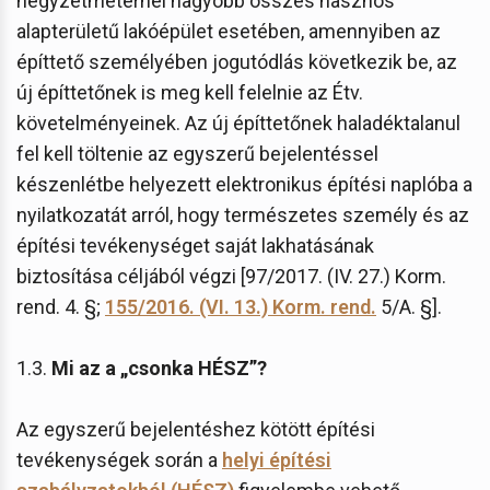
négyzetméternél nagyobb összes hasznos
alapterületű lakóépület esetében, amennyiben az
építtető személyében jogutódlás következik be, az
új építtetőnek is meg kell felelnie az Étv.
követelményeinek. Az új építtetőnek haladéktalanul
fel kell töltenie az egyszerű bejelentéssel
készenlétbe helyezett elektronikus építési naplóba a
nyilatkozatát arról, hogy természetes személy és az
építési tevékenységet saját lakhatásának
biztosítása céljából végzi [97/2017. (IV. 27.) Korm.
rend. 4. §;
155/2016. (VI. 13.) Korm. rend.
5/A. §].
1.3.
Mi az a „csonka HÉSZ”?
Az egyszerű bejelentéshez kötött építési
tevékenységek során a
helyi építési