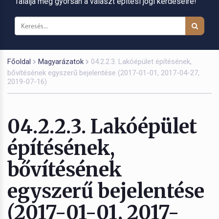
Találja meg gyorsan a választ építési jogi kérdéseire!
Főoldal
Magyarázatok
04.2.2.3. Lakóépület építésének,
bővítésének egyszerű bejelentése (2017-01-01, 2017-04-27,
2019-07-16)
04.2.2.3. Lakóépület
építésének,
bővítésének
egyszerű bejelentése
(2017-01-01, 2017-