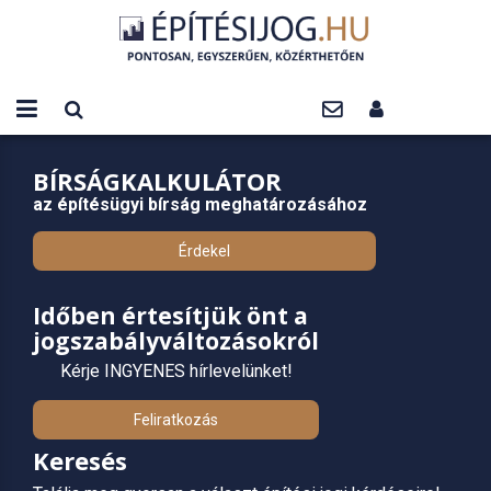
BÍRSÁGKALKULÁTOR
az építésügyi bírság meghatározásához
Érdekel
Időben értesítjük önt a
jogszabályváltozásokról
Kérje INGYENES hírlevelünket!
Feliratkozás
Keresés