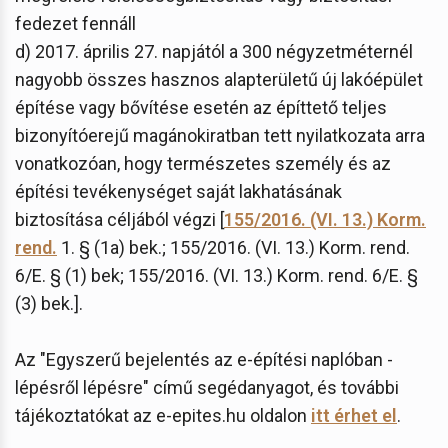
fedezet fennáll
d) 2017. április 27. napjától a 300 négyzetméternél
nagyobb összes hasznos alapterületű új lakóépület
építése vagy bővítése esetén az építtető teljes
bizonyítóerejű magánokiratban tett nyilatkozata arra
vonatkozóan, hogy természetes személy és az
építési tevékenységet saját lakhatásának
biztosítása céljából végzi [
155/2016. (VI. 13.) Korm.
rend.
1. § (1a) bek.; 155/2016. (VI. 13.) Korm. rend.
6/E. § (1) bek; 155/2016. (VI. 13.) Korm. rend. 6/E. §
(3) bek.].
Az "Egyszerű bejelentés az e-építési naplóban -
lépésről lépésre" című segédanyagot, és további
tájékoztatókat az e-epites.hu oldalon
itt érhet el
.