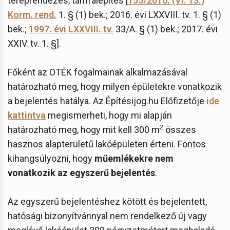
tereprendezés, támfalépítés [
155/2016. (VI. 13.)
Korm. rend.
1. § (1) bek.; 2016. évi LXXVIII. tv. 1. § (1)
bek.;
1997. évi LXXVIII. tv.
33/A. § (1) bek.; 2017. évi
XXIV. tv. 1. §].
Főként az OTÉK fogalmainak alkalmazásával
határozható meg, hogy milyen épületekre vonatkozik
a bejelentés hatálya. Az Építésijog.hu Előfizetője
ide
kattintva
megismerheti, hogy mi alapján
2
határozható meg, hogy mit kell 300 m
összes
hasznos alapterületű lakóépületen érteni. Fontos
kihangsúlyozni, hogy
műemlékekre nem
vonatkozik az egyszerű bejelentés
.
Az egyszerű bejelentéshez kötött és bejelentett,
hatósági bizonyítvánnyal nem rendelkező új vagy