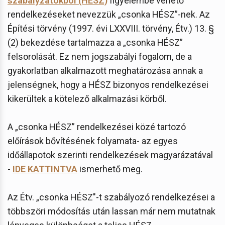
szabályzatokból (HÉSZ)
figyelembe vehető
rendelkezéseket nevezzük „csonka HÉSZ”-nek. Az
Építési törvény (1997. évi LXXVIII. törvény, Étv.) 13. §
(2) bekezdése tartalmazza a „csonka HÉSZ”
felsorolását. Ez nem jogszabályi fogalom, de a
gyakorlatban alkalmazott meghatározása annak a
jelenségnek, hogy a HÉSZ bizonyos rendelkezései
kikerültek a kötelező alkalmazási körből.
A „csonka HÉSZ” rendelkezései közé tartozó
előírások bővítésének folyamata- az egyes
időállapotok szerinti rendelkezések magyarázatával
-
IDE KATTINTVA
ismerhető meg.
Az Étv. „csonka HÉSZ"-t szabályozó rendelkezései a
többszöri módosítás után lassan már nem mutatnak